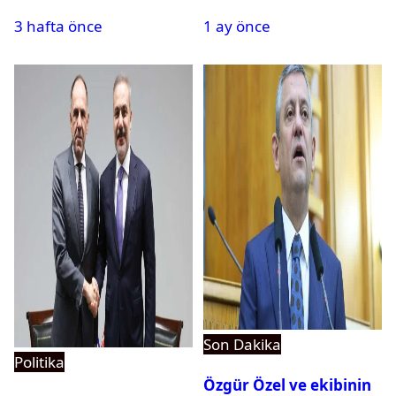
alternatif başkent
iddiası: Operasyon
3 hafta önce
1 ay önce
geliyor
bilgisini sızdırıp para
istedi
Son Dakika
Politika
Özgür Özel ve ekibinin