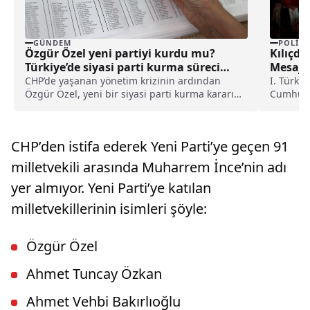
GÜNDEM
POLITI
Özgür Özel yeni partiyi kurdu mu?
Kılıçda
Türkiye’de siyasi parti kurma süreci
Mesajı
nasıl işler?
CHP’de yaşanan yönetim krizinin ardından
I. Türki
Özgür Özel, yeni bir siyasi parti kurma kararını
Cumhuriy
kamuoyu ile resmen paylaştı. Özel’in CHP’ye
oradan A
yaptığı veda konuşması sonrasında Kurucular
Kurulu’nun çalışmaları başladı. Bu gelişme
CHP’den istifa ederek Yeni Parti’ye geçen 91
siyasi bir parti kurma süreci hakkındaki
araştırmaları artırdı.
milletvekili arasında Muharrem İnce’nin adı
yer almıyor. Yeni Parti’ye katılan
milletvekillerinin isimleri şöyle:
Özgür Özel
Ahmet Tuncay Özkan
Ahmet Vehbi Bakırlıoğlu