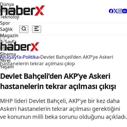
Dünya
Politika
Teknoloji
Spor
Sağlık
Magazin
3. Sayfa
Eğitim
Sinema
Anasayfa
›
Politika
›
Devlet Bahçeli’den AKP’ye Askeri
Yerel
hastanelerin tekrar açılması çıkışı
Yaşam
Devlet Bahçeli’den AKP’ye Askeri
hastanelerin tekrar açılması çıkışı
MHP lideri Devlet Bahçeli, AKP'ye bir kez daha
Askeri hastanelerin tekrar açılması gerektiğini
ve konunun milli beka sorunu olduğunu açıkladı.