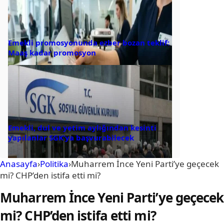
Emekli promosyonunda ezber bozan teklif:
Maaş kadar promosyon
Emekli, dul ve yetim aylığından kesinti
yapılanlar SGK’ya başvurabilecek
Anasayfa
›
Politika
›
Muharrem İnce Yeni Parti’ye geçecek
mi? CHP’den istifa etti mi?
Muharrem İnce Yeni Parti’ye geçecek
mi? CHP’den istifa etti mi?