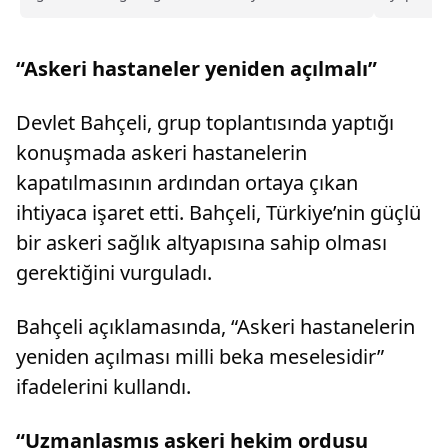
suretiyle nitelikli cinsel saldırı" davasında
Yalova'd
tahliye kararı verildi.
yanı...
“Askeri hastaneler yeniden açılmalı”
Devlet Bahçeli, grup toplantısında yaptığı
konuşmada askeri hastanelerin
kapatılmasının ardından ortaya çıkan
ihtiyaca işaret etti. Bahçeli, Türkiye’nin güçlü
bir askeri sağlık altyapısına sahip olması
gerektiğini vurguladı.
Bahçeli açıklamasında, “Askeri hastanelerin
yeniden açılması milli beka meselesidir”
ifadelerini kullandı.
“Uzmanlaşmış askeri hekim ordusu