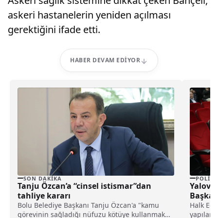
Askeri sağlık sistemine dikkat çeken Bahçeli,
askeri hastanelerin yeniden açılması
gerektiğini ifade etti.
HABER DEVAM EDIYOR
SON DAKIKA
POLITI
Tanju Özcan’a “cinsel istismar”dan
Yalova’
tahliye kararı
Başkan 
Bolu Belediye Başkanı Tanju Özcan'a "kamu
Halk Eği
görevinin sağladığı nüfuzu kötüye kullanmak
yapılan 