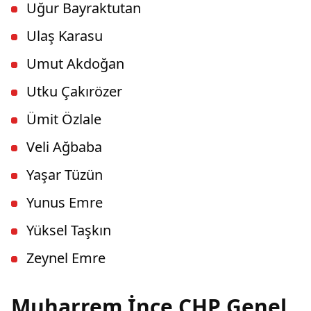
Uğur Bayraktutan
Ulaş Karasu
Umut Akdoğan
Utku Çakırözer
Ümit Özlale
Veli Ağbaba
Yaşar Tüzün
Yunus Emre
Yüksel Taşkın
Zeynel Emre
Muharrem İnce CHP Genel