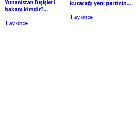
Yunanistan Dışişleri
kuracağı yeni partinin
bakanı kimdir?
tarihi belli oldu
Georgios Gerapetritis
1 ay önce
1 ay önce
kariyeri ve hayatı,
Georgios Gerapetritis Hakan
Fidan’a ne dedi?