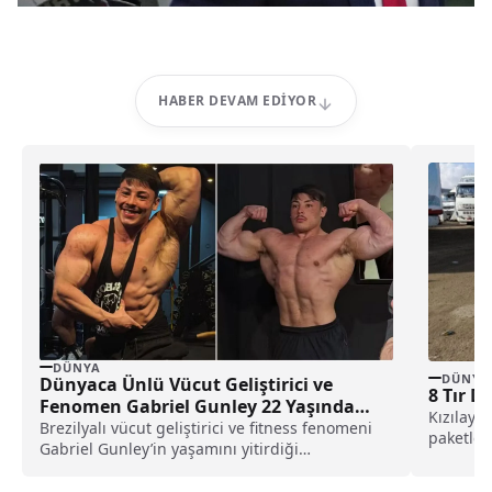
HABER DEVAM EDIYOR
DÜNYA
DÜNYA
Dünyaca Ünlü Vücut Geliştirici ve
8 Tır D
Fenomen Gabriel Gunley 22 Yaşında
Kızılay'
Hayatını Kaybetti!
Brezilyalı vücut geliştirici ve fitness fenomeni
paketleri
Gabriel Gunley’in yaşamını yitirdiği
açıklamad
öğrenilirken, sporcunun sponsoru
Integralmedica, acı haberi doğruladı.