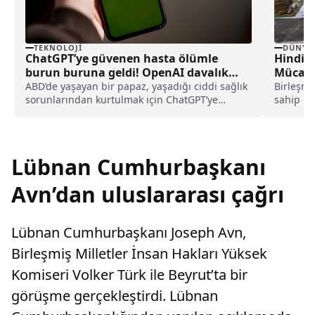
TEKNOLOJI
DÜNYA
ChatGPT’ye güvenen hasta ölümle
Hindis
burun buruna geldi! OpenAI davalık
Mücade
oldu
ABD’de yaşayan bir papaz, yaşadığı ciddi sağlık
Birleşmi
sorunlarından kurtulmak için ChatGPT’ye
sahip Ch
başvurdu. Ancak yapay zeka aracının
Justice Fo
yönlendirmeleri ile tedavisini geciktiren papaz,
OpenAI’ya ve şirketin CEO’su Sam Altman’a dava
açtı.
Lübnan Cumhurbaşkanı
Avn’dan uluslararası çağrı
Lübnan Cumhurbaşkanı Joseph Avn,
Birleşmiş Milletler İnsan Hakları Yüksek
Komiseri Volker Türk ile Beyrut’ta bir
görüşme gerçekleştirdi. Lübnan