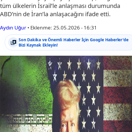
tüm ülkelerin İsrail’le anlaşması durumunda
ABD’nin de İran’la anlaşacağını ifade etti.
Aydın Uğur
•
Eklenme:
25.05.2026 - 16:31
Son Dakika ve Önemli Haberler İçin Google Haberler'de
Bizi Kaynak Ekleyin!