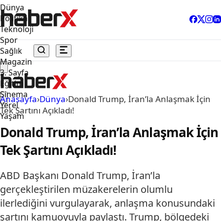
Dünya
Politika
Teknoloji
Spor
Sağlık
Magazin
3. Sayfa
Eğitim
Sinema
Anasayfa
›
Dünya
›
Donald Trump, İran’la Anlaşmak İçin
Yerel
Tek Şartını Açıkladı!
Yaşam
Donald Trump, İran’la Anlaşmak İçin
Tek Şartını Açıkladı!
ABD Başkanı Donald Trump, İran’la
gerçekleştirilen müzakerelerin olumlu
ilerlediğini vurgulayarak, anlaşma konusundaki
şartını kamuoyuyla paylaştı. Trump, bölgedeki