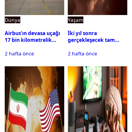
Dünya
Yaşam
Airbus’ın devasa uçağı
İki yıl sonra
17 bin kilometrelik
gerçekleşecek tam
uçuşu yere inmeden
Güneş tutulması için
2 hafta önce
2 hafta önce
tamamladı
oteller şimdiden doldu