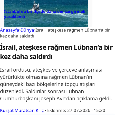
İstanbul’da bir ilçede daha denize girmek
yasaklandı
Anasayfa
›
Dünya
›
İsrail, ateşkese rağmen Lübnan’a bir
kez daha saldırdı
İsrail, ateşkese rağmen Lübnan’a bir
kez daha saldırdı
İsrail ordusu, ateşkes ve çerçeve anlaşması
yürürlükte olmasına rağmen Lübnan’ın
güneydeki bazı bölgelerine topçu atışları
düzenledi. Saldırılar sonrası Lübnan
Cumhurbaşkanı Joseph Avn’dan açıklama geldi.
Kürşat Muratcan Kılıç
•
Eklenme:
27.07.2026 - 15:20