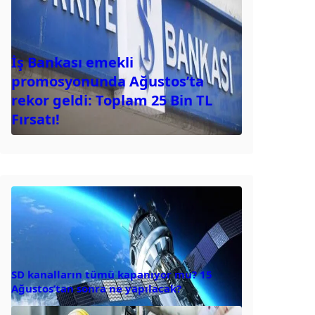
İş Bankası emekli
promosyonunda Ağustos’ta
rekor geldi: Toplam 25 Bin TL
Fırsatı!
SD kanalların tümü kapanıyor mu? 15
Ağustos’tan sonra ne yapılacak?