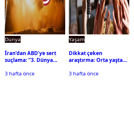
Dünya
Yaşam
İran’dan ABD’ye sert
Dikkat çeken
suçlama: ‘’3. Dünya
araştırma: Orta yaşta
Savaşı için ayrılan
fazla televizyon izlemek
3 hafta önce
3 hafta önce
silahları kullandılar’’
beyni küçültebilir