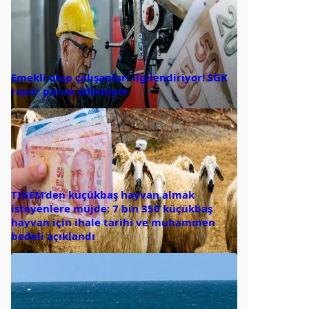
Emekli olup çalışanları ilgilendiriyor! SGK
rapor parası ödemiyor
TİGEM’den küçükbaş hayvan almak
isteyenlere müjde: 7 bin 350 küçükbaş
hayvan için ihale tarihi ve muhammen
bedeli açıklandı