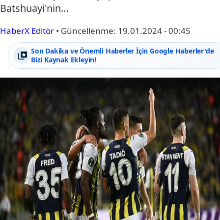
Batshuayi'nin…
HaberX Editör
•
Güncellenme:
19.01.2024 - 00:45
Son Dakika ve Önemli Haberler İçin Google Haberler'de
Bizi Kaynak Ekleyin!