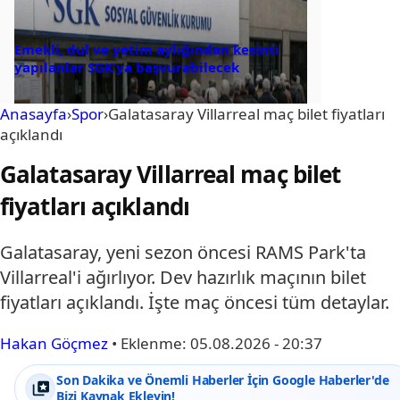
Emekli, dul ve yetim aylığından kesinti
yapılanlar SGK’ya başvurabilecek
Anasayfa
›
Spor
›
Galatasaray Villarreal maç bilet fiyatları
açıklandı
Galatasaray Villarreal maç bilet
fiyatları açıklandı
Galatasaray, yeni sezon öncesi RAMS Park'ta
Villarreal'i ağırlıyor. Dev hazırlık maçının bilet
fiyatları açıklandı. İşte maç öncesi tüm detaylar.
Hakan Göçmez
•
Eklenme:
05.08.2026 - 20:37
Son Dakika ve Önemli Haberler İçin Google Haberler'de
Bizi Kaynak Ekleyin!