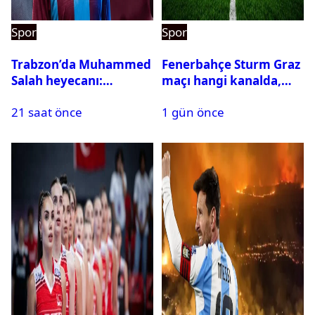
Spor
Spor
Trabzon’da Muhammed
Fenerbahçe Sturm Graz
Salah heyecanı:
maçı hangi kanalda,
Kombine biletler
saat kaçta?
21 saat önce
1 gün önce
tükeniyor