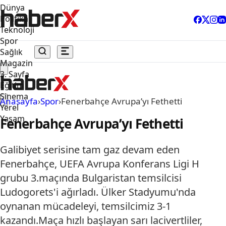
Dünya
Politika
Teknoloji
Spor
Sağlık
Magazin
3. Sayfa
Eğitim
Sinema
Anasayfa
›
Spor
›
Fenerbahçe Avrupa’yı Fethetti
Yerel
Yaşam
Fenerbahçe Avrupa’yı Fethetti
Galibiyet serisine tam gaz devam eden
Fenerbahçe, UEFA Avrupa Konferans Ligi H
grubu 3.maçında Bulgaristan temsilcisi
Ludogorets'i ağırladı. Ülker Stadyumu'nda
oynanan mücadeleyi, temsilcimiz 3-1
kazandı.Maça hızlı başlayan sarı lacivertliler,