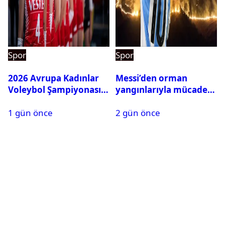
Spor
Spor
2026 Avrupa Kadınlar
Messi’den orman
Voleybol Şampiyonası
yangınlarıyla mücadele
maç takvimi açıklandı
eden İspanya’ya bağış
1 gün önce
2 gün önce