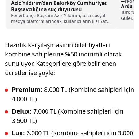
SPOR
Aziz Yıldırım’dan Bakırköy Cumhuriyet
Arda Gü
Başsavcılığına suç duyurusu
Türk fut
Fenerbahçe Başkanı Aziz Yıldırım, bazı sosyal
Güler, F
medya platformlarındaki kullanıcıların kızı Yaz
olmasını
Yıldırım'a ilişkin saldırısına yönelik suç
duyurusunda bulundu.
Hazırlık karşılaşmasının bilet fiyatları
kombine sahiplerine %50 indirimli olarak
sunuluyor. Kategorilere göre belirlenen
ücretler ise şöyle;
Premium:
8.000 TL (Kombine sahipleri için
4.000 TL)
Delux:
7.000 TL (Kombine sahipleri için
3.500 TL)
Lux:
6.000 TL (Kombine sahipleri için 3.000