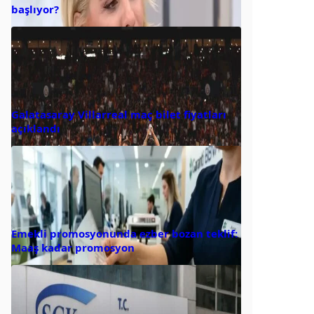
başlıyor?
Galatasaray Villarreal maç bilet fiyatları
açıklandı
Emekli promosyonunda ezber bozan teklif:
Maaş kadar promosyon