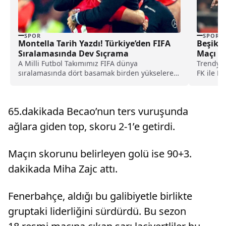
SPOR
SPOR
Montella Tarih Yazdı! Türkiye’den FIFA
Beşikt
Sıralamasında Dev Sıçrama
Maçı K
A Milli Futbol Takımımız FIFA dünya
Trendyol
sıralamasında dört basamak birden yükselerek
FK ile B
38. sıraya yerleşti....
öncesind
65.dakikada Becao’nun ters vuruşunda
ağlara giden top, skoru 2-1’e getirdi.
Maçın skorunu belirleyen golü ise 90+3.
dakikada Miha Zajc attı.
Fenerbahçe, aldığı bu galibiyetle birlikte
gruptaki liderliğini sürdürdü. Bu sezon