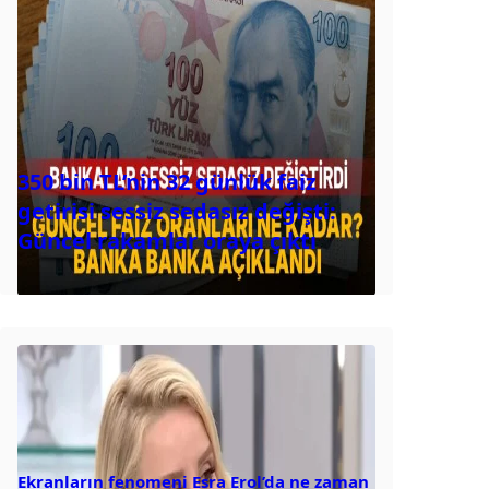
350 bin TL’nin 32 günlük faiz
getirisi sessiz sedasız değişti:
Güncel rakamlar oraya çıktı
Ekranların fenomeni Esra Erol’da ne zaman