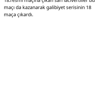
18.resmi maçına çıkan sarı lacivertliler bu
maçı da kazanarak galibiyet serisinin 18
maça çıkardı.