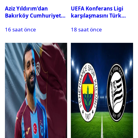
Aziz Yıldırım’dan
UEFA Konferans Ligi
Bakırköy Cumhuriyet
karşılaşmasını Türk
Başsavcılığına suç
hakem yönetecek
16 saat önce
18 saat önce
duyurusu