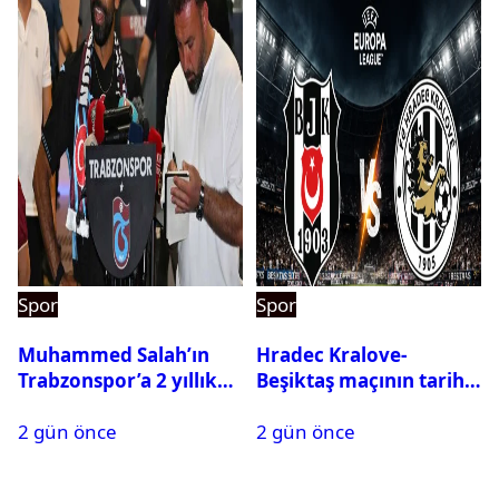
Spor
Spor
Muhammed Salah’ın
Hradec Kralove-
Trabzonspor’a 2 yıllık
Beşiktaş maçının tarihi
maliyeti belli oldu
ve saati açıklandı
2 gün önce
2 gün önce