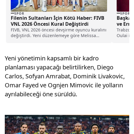
SPOR
SPOR
Filenin Sultanları İçin Kötü Haber: FIVB
Başkan
VNL 2026 Öncesi Kural Değiştirdi
ve Erne
FIVB, VNL 2026 öncesi devşirme oyuncu kuralını
Trabzons
değiştirdi. Yeni düzenlemeye göre Melissa
Oulai içi
Vargas, Alexia Carutasu ve Sinead Jack Kısal
opsiyonu
gibi oyunculardan en fazla ikisi milli takım
verileceğ
kadrosunda yer alabilecek.
Yeni yönetimin kapsamlı bir kadro
planlaması yapacağı belirtilirken, Diego
Carlos, Sofyan Amrabat, Dominik Livakovic,
Omar Fayed ve Ognjen Mimovic ile yolların
ayrılabileceği öne sürüldü.