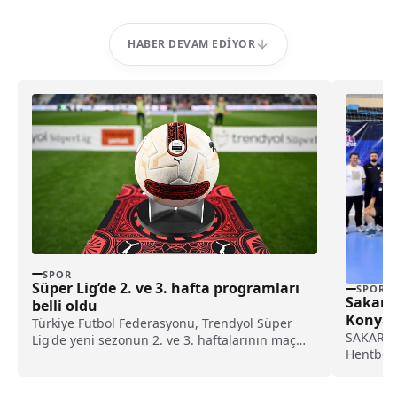
HABER DEVAM EDIYOR
SPOR
Süper Lig’de 2. ve 3. hafta programları
SPOR
Sakarya
belli oldu
Konya
Türkiye Futbol Federasyonu, Trendyol Süper
SAKARYA 
Lig'de yeni sezonun 2. ve 3. haftalarının maç
Hentbol 
programını duyurdu.
Harika Li