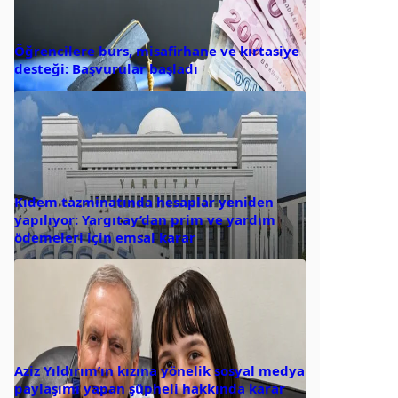
Öğrencilere burs, misafirhane ve kırtasiye
desteği: Başvurular başladı
Kıdem tazminatında hesaplar yeniden
yapılıyor: Yargıtay’dan prim ve yardım
ödemeleri için emsal karar
Aziz Yıldırım’ın kızına yönelik sosyal medya
paylaşımı yapan şüpheli hakkında karar