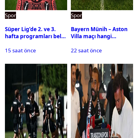
Spor
Spor
Süper Lig’de 2. ve 3.
Bayern Münih – Aston
hafta programları belli
Villa maçı hangi
oldu
kanalda? Ne zaman,
15 saat önce
22 saat önce
saat kaçta oynanacak?