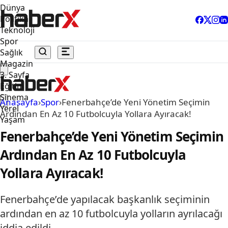
Dünya
Politika
Teknoloji
Spor
Sağlık
Magazin
3. Sayfa
Eğitim
Sinema
Anasayfa
›
Spor
›
Fenerbahçe’de Yeni Yönetim Seçimin
Yerel
Ardından En Az 10 Futbolcuyla Yollara Ayıracak!
Yaşam
Fenerbahçe’de Yeni Yönetim Seçimin
Ardından En Az 10 Futbolcuyla
Yollara Ayıracak!
Fenerbahçe’de yapılacak başkanlık seçiminin
ardından en az 10 futbolcuyla yolların ayrılacağı
iddia edildi.