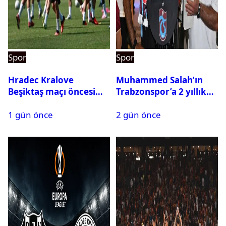
Spor
Spor
Hradec Kralove
Muhammed Salah’ın
Beşiktaş maçı öncesi
Trabzonspor’a 2 yıllık
kadrolar belli oldu! İşte
maliyeti belli oldu
1 gün önce
2 gün önce
Siyah-Beyazlıların 11’i