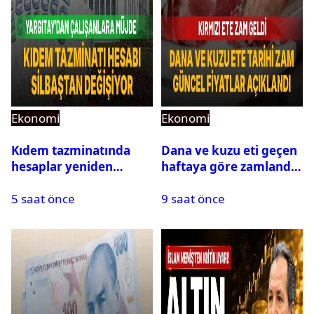
Ekonomi
Ekonomi
Kıdem tazminatında
Dana ve kuzu eti geçen
hesaplar yeniden
haftaya göre zamlandı:
yapılıyor: Yargıtay’dan
Güncel fiyatlar
5 saat önce
9 saat önce
prim ve yardım
açıklandı
ödemeleri için emsal
karar