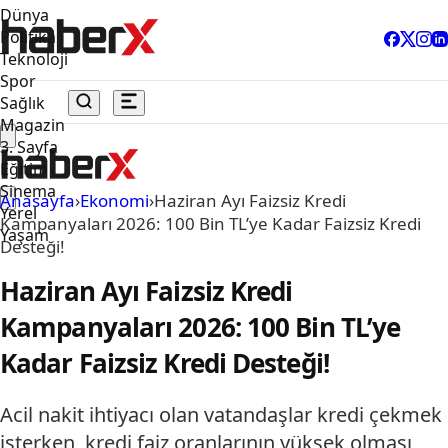
Dünya
Politika
Teknoloji
Spor
Sağlık
Magazin
3. Sayfa
Eğitim
Sinema
Anasayfa
›
Ekonomi
›
Haziran Ayı Faizsiz Kredi
Yerel
Kampanyaları 2026: 100 Bin TL’ye Kadar Faizsiz Kredi
Yaşam
Desteği!
Haziran Ayı Faizsiz Kredi
Kampanyaları 2026: 100 Bin TL’ye
Kadar Faizsiz Kredi Desteği!
Acil nakit ihtiyacı olan vatandaşlar kredi çekmek
isterken, kredi faiz oranlarının yüksek olması