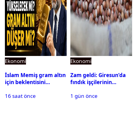
Ekonomi
Ekonomi
İslam Memiş gram altın
Zam geldi: Giresun’da
için beklentisini
fındık işçilerinin
açıkladı
yevmiyesi ve patoz
16 saat önce
1 gün önce
ücretleri açıklandı