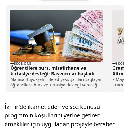
EKONOMI
EKONO
Öğrencilere burs, misafirhane ve
Gram Al
kırtasiye desteği: Başvurular başladı
Altın F
Manisa Büyükşehir Belediyesi, şartları sağlayan
7 Mayıs 2
öğrencilere burs ve kırtasiye desteği vereceğini
Gram alt
ve kız öğrencilerin de kentteki misafirhanede
çeyrek, 
kalabileceğini duyurdu. Bu kapsamda
durum be
başvuruların başladığı öğrenilirken, son
İzmir’de ikamet eden ve söz konusu
başvuru tarihi de açıklandı.
programın koşullarını yerine getiren
emekliler için uygulanan projeyle beraber