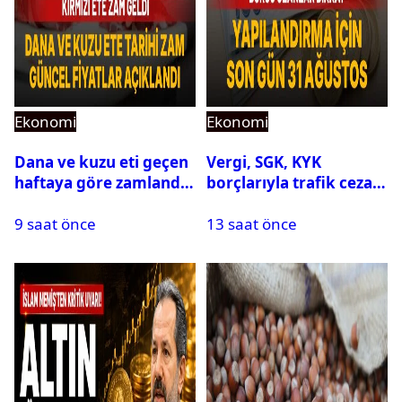
Ekonomi
Ekonomi
Dana ve kuzu eti geçen
Vergi, SGK, KYK
haftaya göre zamlandı:
borçlarıyla trafik cezası
Güncel fiyatlar
için 31 Ağustos uyarısı
9 saat önce
13 saat önce
açıklandı