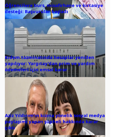
Öğrencilere burs, misafirhane ve kırtasiye
desteği: Başvurular başladı
Kıdem tazminatında hesaplar yeniden
yapılıyor: Yargıtay’dan prim ve yardım
ödemeleri için emsal karar
Aziz Yıldırım’ın kızına yönelik sosyal medya
paylaşımı yapan şüpheli hakkında karar
çıktı