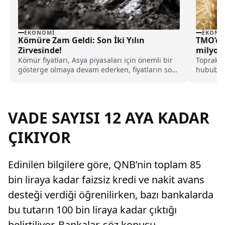
EKONOMI
EKONO
Kömüre Zam Geldi: Son İki Yılın
TMO’dan
Zirvesinde!
milyon 
Kömür fiyatları, Asya piyasaları için önemli bir
Toprak Ma
gösterge olmaya devam ederken, fiyatların son
hububat 
iki yılın en yüksek seviyesine ulaştığı öğrenildi.
aşkın ür
VADE SAYISI 12 AYA KADAR
ÇIKIYOR
Edinilen bilgilere göre, QNB’nin toplam 85
bin liraya kadar faizsiz kredi ve nakit avans
desteği verdiği öğrenilirken, bazı bankalarda
bu tutarın 100 bin liraya kadar çıktığı
belirtiliyor. Bankalar, söz konusu