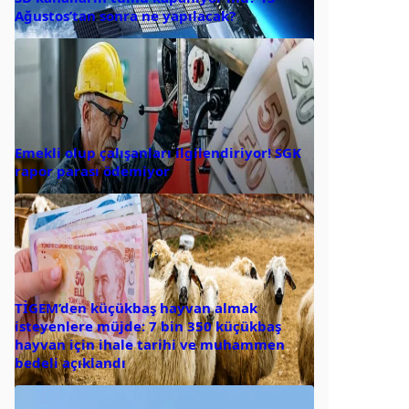
Ağustos’tan sonra ne yapılacak?
Emekli olup çalışanları ilgilendiriyor! SGK
rapor parası ödemiyor
TİGEM’den küçükbaş hayvan almak
isteyenlere müjde: 7 bin 350 küçükbaş
hayvan için ihale tarihi ve muhammen
bedeli açıklandı