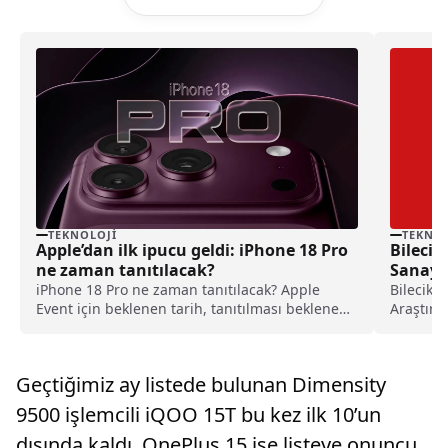
TEKNOLOJI
TEKNOL
Apple’dan ilk ipucu geldi: iPhone 18 Pro
Bilecik
ne zaman tanıtılacak?
Sanayiy
Çalışma
iPhone 18 Pro ne zaman tanıtılacak? Apple
Bilecik 
Event için beklenen tarih, tanıtılması beklenen
Araştırm
ürünler ve son gelişmeler haberimizde.
Merkezi 
Geçtiğimiz ay listede bulunan Dimensity
9500 işlemcili iQOO 15T bu kez ilk 10’un
dışında kaldı. OnePlus 15 ise listeye onuncu