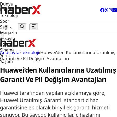
Dünya
Politika
Teknoloji
Spor
Sağlık
Magazin
3. Sayfa
Eğitim
Sinema
Anasayfa
›
Teknoloji
›
Huawei’den Kullanıcılarına Uzatılmış
Yerel
Garanti Ve Pil Değişim Avantajları
Yaşam
Huawei’den Kullanıcılarına Uzatılmış
Garanti Ve Pil Değişim Avantajları
Huawei tarafından yapılan açıklamaya göre,
Huawei Uzatılmış Garanti, standart cihaz
garantisine ek olarak bir yıl ek garanti hizmeti
sunuyor. Bu sayede kullanıcılar, cihazlarını