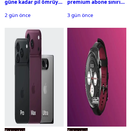
güne kadar pil ömrüyle
premium abone sınırını
geliyor
aştı
2 gün önce
3 gün önce