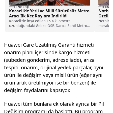
TEKNOLOJI
TEKNOL
Kocaeli’de Yerli ve Milli Sürücüsüz Metro
Nothing
Aracı İlk Kez Raylara İndirildi
Özellik
Kocaeli'de inşa edilen 15,4 kilometre
Nothing 
uzunluğundaki Gebze OSB-Darıca Sahil Metro
merakla 
Hattı için özel tasarlanan...
ve yeni 
ayrıntılar
Huawei Care Uzatılmış Garanti hizmeti
onarım planı içerisinde kargo hizmeti
(şubeden gönderim, adrese iade), arıza
tespiti, onarım, orijinal yedek parçalar, aynı
ürün ile değişim veya misli ürün (eğer aynı
ürün artık üretilmiyor ise bir benzeri) ile
değişim faydalarını kapsıyor.
Huawei tüm bunlara ek olarak ayrıca bir Pil
Değişim programı da başlattı. Bu program