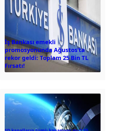
İş Bankası emekli
promosyonunda Ağustos’ta
rekor geldi: Toplam 25 Bin TL
Fırsatı!
SD kanalların tümü kapanıyor mu? 15