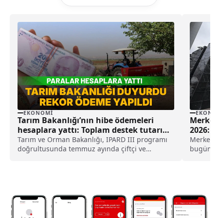
EKONOMI
EKONO
Tarım Bakanlığı’nın hibe ödemeleri
Merkez
hesaplara yattı: Toplam destek tutarı
2026: F
açıklandı
Tarım ve Orman Bakanlığı, IPARD III programı
Merkez B
doğrultusunda temmuz ayında çiftçi ve
bugün sa
yatırımcıların hesaplarına 634,3 milyon lira
çevreleri
hibe ödemesi yatırıldığını duyurdu.
Merkez B