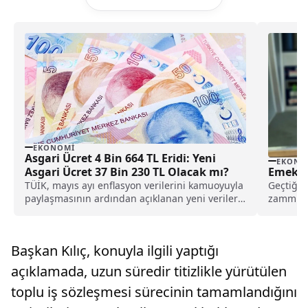
EKONOMI
Asgari Ücret 4 Bin 664 TL Eridi: Yeni
EKONO
Asgari Ücret 37 Bin 230 TL Olacak mı?
Emekliy
TÜİK, mayıs ayı enflasyon verilerini kamuoyuyla
Geçtiğim
paylaşmasının ardından açıklanan yeni verilere
zammın 
bakıldığında, bu yılın başında 28 bin 075 lira
ödemeler
olarak belirlenen asgari ücretin 4 bin 664 TL
promosyo
eriyerek 23 bin 411 liraya gerilediği ortaya çıktı.
Başkan Kılıç, konuyla ilgili yaptığı
Aynı zamanda, verilere bakıldığında yeni asgari
ücretin 36 bin 200 lira olması beklendiği
açıklamada, uzun süredir titizlikle yürütülen
öğrenildi.
toplu iş sözleşmesi sürecinin tamamlandığını