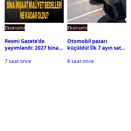
Ekonomi
Ekonomi
Resmi Gazete’de
Otomobil pazarı
yayımlandı: 2027 bina
küçüldü! İlk 7 ayın satış
inşaat maliyet bedelleri
rakamları açıklandı
7 saat önce
8 saat önce
belirlendi