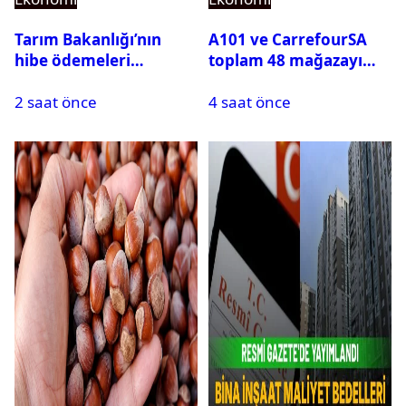
Tarım Bakanlığı’nın
A101 ve CarrefourSA
hibe ödemeleri
toplam 48 mağazayı
hesaplara yattı: Toplam
elden çıkarıyor
2 saat önce
4 saat önce
destek tutarı açıklandı