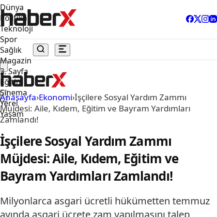
Dünya
Politika
Teknoloji
Spor
Sağlık
Magazin
3. Sayfa
Eğitim
Sinema
Anasayfa
›
Ekonomi
›
İşçilere Sosyal Yardım Zammı
Yerel
Müjdesi: Aile, Kıdem, Eğitim ve Bayram Yardımları
Yaşam
Zamlandı!
İşçilere Sosyal Yardım Zammı
Müjdesi: Aile, Kıdem, Eğitim ve
Bayram Yardımları Zamlandı!
Milyonlarca asgari ücretli hükümetten temmuz
ayında asgari ücrete zam yapılmasını talep