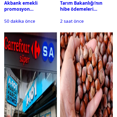
Akbank emekli
Tarım Bakanlığı’nın
promosyon
hibe ödemeleri
kampanyası başladı!
hesaplara yattı: Toplam
50 dakika önce
2 saat önce
Promosyona ek ödeme
destek tutarı açıklandı
yapılacak