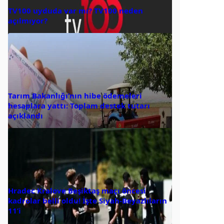
TV100 uyduda var mı? TV100 neden
açılmıyor?
Tarım Bakanlığı’nın hibe ödemeleri
hesaplara yattı: Toplam destek tutarı
açıklandı
Hradec Kralove Beşiktaş maçı öncesi
kadrolar belli oldu! İşte Siyah-Beyazlıların
11’i