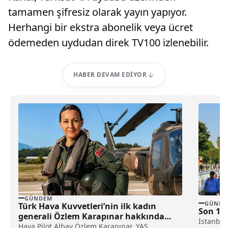
tamamen şifresiz olarak yayın yapıyor.
Herhangi bir ekstra abonelik veya ücret
ödemeden uydudan direk TV100 izlenebilir.
HABER DEVAM EDIYOR
GÜNDEM
GÜNDE
Türk Hava Kuvvetleri’nin ilk kadın
Son 10 
generali Özlem Karapınar hakkında
İstanbul
dikkat çeken detay ortaya çıktı
Hava Pilot Albay Özlem Karapınar, YAŞ