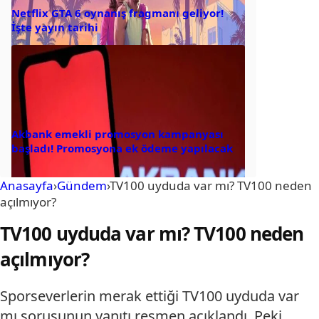
Netflix GTA 6 oynanış fragmanı geliyor!
İşte yayın tarihi
Akbank emekli promosyon kampanyası
başladı! Promosyona ek ödeme yapılacak
Anasayfa
›
Gündem
›
TV100 uyduda var mı? TV100 neden
açılmıyor?
TV100 uyduda var mı? TV100 neden
açılmıyor?
Sporseverlerin merak ettiği TV100 uyduda var
mı sorusunun yanıtı resmen açıklandı. Peki,