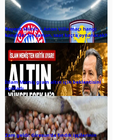
Bayern Münih – Aston Villa maçı hangi
kanalda? Ne zaman, saat kaçta oynanacak?
İslam Memiş gram altın için beklentisini
açıkladı
Zam geldi: Giresun’da fındık işçilerinin