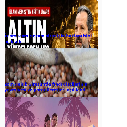
İslam Memiş gram altın için beklentisini
açıkladı
Zam geldi: Giresun’da fındık işçilerinin
yevmiyesi ve patoz ücretleri açıklandı