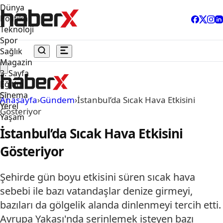
Dünya
Politika
Teknoloji
Spor
Sağlık
Magazin
3. Sayfa
Eğitim
Sinema
Anasayfa
›
Gündem
›
İstanbul’da Sıcak Hava Etkisini
Yerel
Gösteriyor
Yaşam
İstanbul’da Sıcak Hava Etkisini
Gösteriyor
Şehirde gün boyu etkisini süren sıcak hava
sebebi ile bazı vatandaşlar denize girmeyi,
bazıları da gölgelik alanda dinlenmeyi tercih etti.
Avrupa Yakası'nda serinlemek isteyen bazı