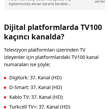
verilerin
toplantısında alınan kararla beraber
dönemind
tuğgeneral rütbesine terfi edilmiş ve böylece,
Türk Hava Kuvvetleri'nin ilk kadın generali
olmuştu. Karapınar'ın dedesine ve amcasının
da gazi olduğu öğrenildi.
Dijital platformlarda TV100
kaçıncı kanalda?
Televizyon platformları üzerinden TV
izleyenler için platformlardaki TV100 kanal
numaraları ise şöyle;
Digitürk: 37. Kanal (HD)
D-Smart: 37. Kanal (HD)
Kablo TV: 37. Kanal (HD)
Turkcell TV+: 37. Kanal (HD)