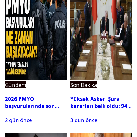
Gündem
Son Dakika
2026 PMYO
Yüksek Askeri Şura
başvurularında son
kararları belli oldu: 94
durum ne?
isim terfi etti
2 gün önce
3 gün önce