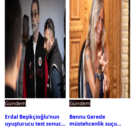
Gündem
Gündem
Erdal Beşikçioğlu’nun
Bennu Gerede
uyuşturucu test sonucu
müstehcenlik suçu
belli oldu
kapsamında gözaltına