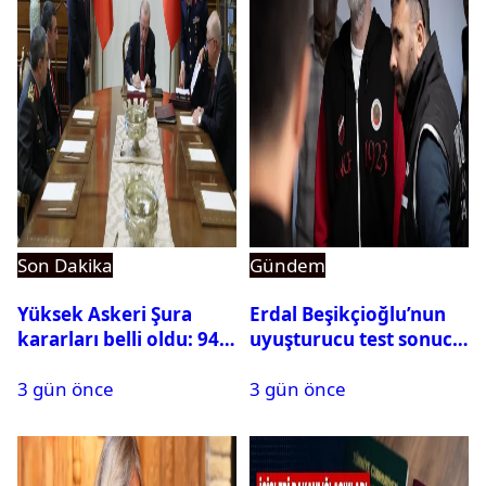
Son Dakika
Gündem
Yüksek Askeri Şura
Erdal Beşikçioğlu’nun
kararları belli oldu: 94
uyuşturucu test sonucu
isim terfi etti
belli oldu
3 gün önce
3 gün önce