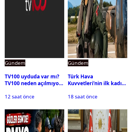
Gündem
Gündem
TV100 uyduda var mı?
Türk Hava
TV100 neden açılmıyor?
Kuvvetleri’nin ilk kadın
generali Özlem
12 saat önce
18 saat önce
Karapınar hakkında
dikkat çeken detay
ortaya çıktı