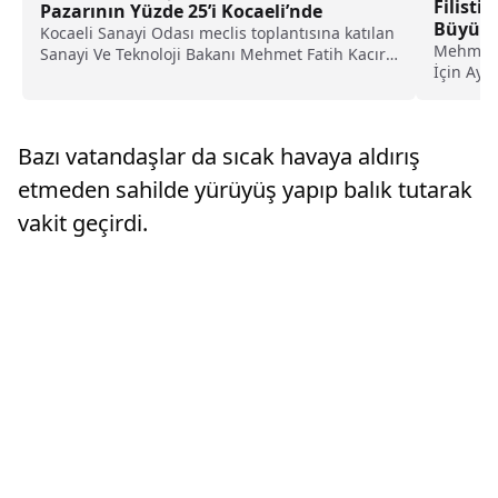
Filist
Pazarının Yüzde 25’i Kocaeli’nde
Büyükkı
Kocaeli Sanayi Odası meclis toplantısına katılan
Mehmet U
Sanayi Ve Teknoloji Bakanı Mehmet Fatih Kacır,
İçin Ayak
“Otomotiv...
toplantıs
Bazı vatandaşlar da sıcak havaya aldırış
etmeden sahilde yürüyüş yapıp balık tutarak
vakit geçirdi.