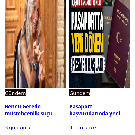
Gündem
Gündem
Bennu Gerede
Pasaport
müstehcenlik suçu
başvurularında yeni
kapsamında gözaltına
dönem başladı
3 gün önce
3 gün önce
alındı