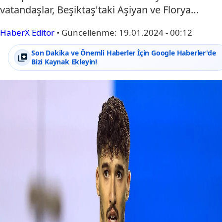
vatandaşlar, Beşiktaş'taki Aşiyan ve Florya…
HaberX Editör
•
Güncellenme:
19.01.2024 - 00:12
Son Dakika ve Önemli Haberler İçin Google Haberler'de
Bizi Kaynak Ekleyin!