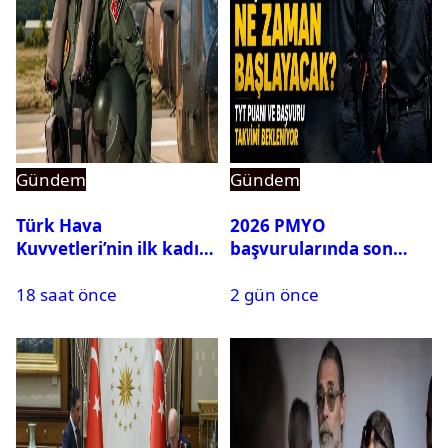
Gündem
Gündem
Türk Hava
2026 PMYO
Kuvvetleri’nin ilk kadın
başvurularında son
generali Özlem
durum ne?
18 saat önce
2 gün önce
Karapınar hakkında
dikkat çeken detay
ortaya çıktı