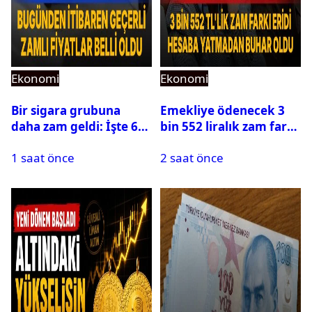
Ekonomi
Ekonomi
Bir sigara grubuna
Emekliye ödenecek 3
daha zam geldi: İşte 6
bin 552 liralık zam farkı
Ağustos zamlı fiyat
hesaplara yatmadan
1 saat önce
2 saat önce
listesi
eridi