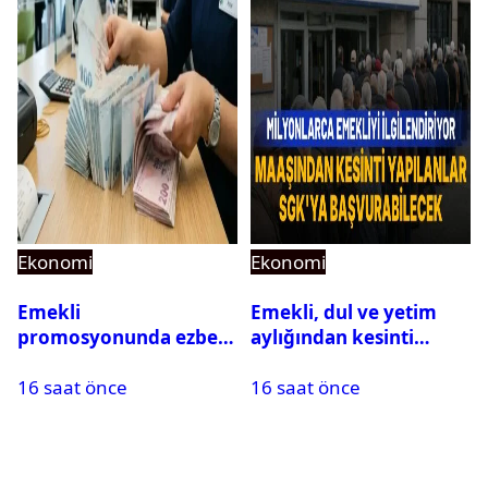
Ekonomi
Ekonomi
Emekli
Emekli, dul ve yetim
promosyonunda ezber
aylığından kesinti
bozan teklif: Maaş
yapılanlar SGK’ya
16 saat önce
16 saat önce
kadar promosyon
başvurabilecek