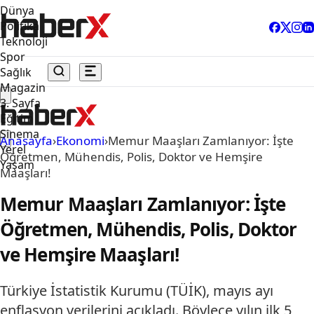
Dünya
Politika
Teknoloji
Spor
Sağlık
Magazin
3. Sayfa
Eğitim
Sinema
Anasayfa
›
Ekonomi
›
Memur Maaşları Zamlanıyor: İşte
Yerel
Öğretmen, Mühendis, Polis, Doktor ve Hemşire
Yaşam
Maaşları!
Memur Maaşları Zamlanıyor: İşte
Öğretmen, Mühendis, Polis, Doktor
ve Hemşire Maaşları!
Türkiye İstatistik Kurumu (TÜİK), mayıs ayı
enflasyon verilerini açıkladı. Böylece yılın ilk 5