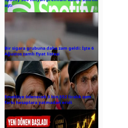
aştı
Bir sigara grubuna daha zam geldi: İşte 6
Ağustos zamlı fiyat listesi
Emekliye ödenecek 3 bin 552 liralık zam
farkı hesaplara yatmadan eridi