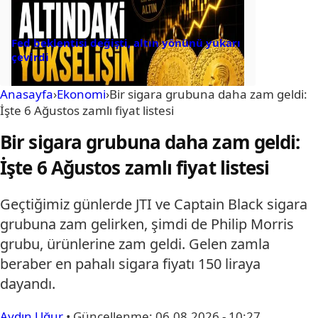
Fed beklentisi değişti, altın yönünü yukarı
çevirdi
Anasayfa
›
Ekonomi
›
Bir sigara grubuna daha zam geldi:
İşte 6 Ağustos zamlı fiyat listesi
Bir sigara grubuna daha zam geldi:
İşte 6 Ağustos zamlı fiyat listesi
Geçtiğimiz günlerde JTI ve Captain Black sigara
grubuna zam gelirken, şimdi de Philip Morris
grubu, ürünlerine zam geldi. Gelen zamla
beraber en pahalı sigara fiyatı 150 liraya
dayandı.
Aydın Uğur
•
Güncellenme:
06.08.2026 - 10:27