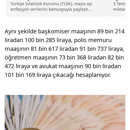
Türkiye İstatistik Kurumu (TÜİK), mayıs ayı
3 Temmuz
enflasyon verilerini kamuoyuyla paylaştı.
miktarı 
Böylece memur, memur emeklisi, SGK ve Bağ-
yakından 
Kur emeklilerinin temmuz ayında alacağı zam
ekonomist
oranları büyük ölçüde netleşmiş oldu.
Aynı şekilde başkomiser maaşının 89 bin 214
liradan 100 bin 285 liraya, polis memuru
maaşının 81 bin 617 liradan 91 bin 737 liraya,
öğretmen maaşının 73 bin 368 liradan 82 bin
472 liraya ve avukat maaşının 90 bin liradan
101 bin 169 liraya çıkacağı hesaplanıyor.