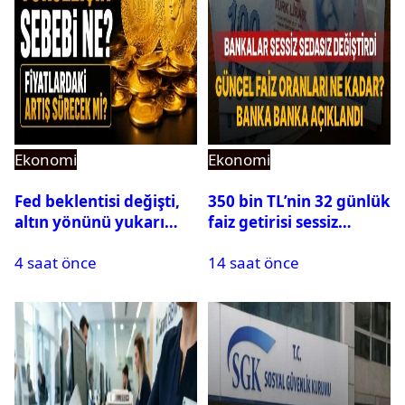
Ekonomi
Ekonomi
Fed beklentisi değişti,
350 bin TL’nin 32 günlük
altın yönünü yukarı
faiz getirisi sessiz
çevirdi
sedasız değişti: Güncel
4 saat önce
14 saat önce
rakamlar oraya çıktı