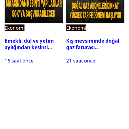
Ekonomi
Ekonomi
Emekli, dul ve yetim
Kış mevsiminde doğal
aylığından kesinti
gaz faturası
yapılanlar SGK’ya
zamlanabilir:
16 saat önce
21 saat önce
başvurabilecek
Abonelerin yüzde 35-
40’ı etkilenecek