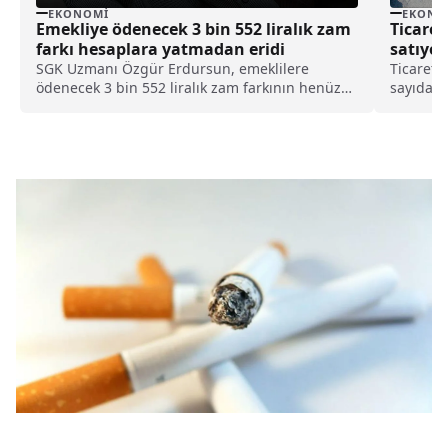
EKONOMI
EKONO
Emekliye ödenecek 3 bin 552 liralık zam
Ticaret
farkı hesaplara yatmadan eridi
satıyor
SGK Uzmanı Özgür Erdursun, emeklilere
Ticaret 
ödenecek 3 bin 552 liralık zam farkının henüz
sayıdaki
hesaplara yatmadan açıklanan temmuz ayı
üzerinde
enflasyonu nedeniyle eridiğini duyurdu.
bin lira