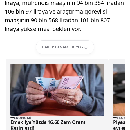
liraya, mühendis maaşının 94 bin 384 liradan
106 bin 97 liraya ve araştırma görevlisi
maaşının 90 bin 568 liradan 101 bin 807
liraya yükselmesi bekleniyor.
HABER DEVAM EDIYOR
EKONOMI
EKONO
Emekliye Yüzde 16,60 Zam Oranı
Piyasa
Kesinleşti!
ayı enf