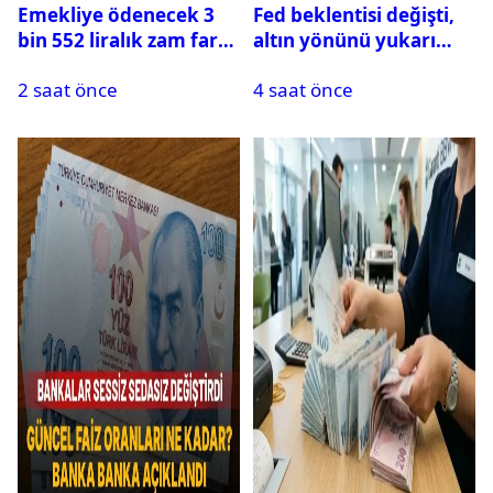
Emekliye ödenecek 3
Fed beklentisi değişti,
bin 552 liralık zam farkı
altın yönünü yukarı
hesaplara yatmadan
çevirdi
2 saat önce
4 saat önce
eridi