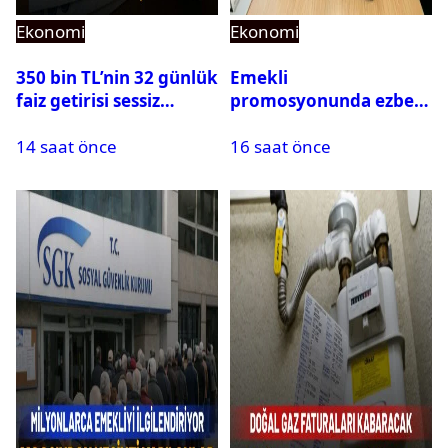
Ekonomi
Ekonomi
350 bin TL’nin 32 günlük
Emekli
faiz getirisi sessiz
promosyonunda ezber
sedasız değişti: Güncel
bozan teklif: Maaş
14 saat önce
16 saat önce
rakamlar oraya çıktı
kadar promosyon