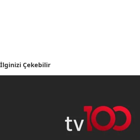
İlginizi Çekebilir