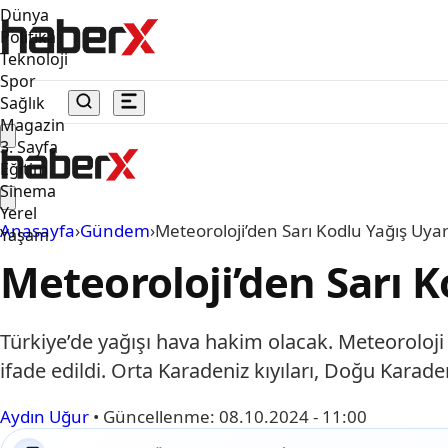
Dünya
Politika
Teknoloji
Spor
Sağlık
Magazin
3. Sayfa
Eğitim
Sinema
Yerel
Anasayfa
›
Gündem
›
Meteoroloji’den Sarı Kodlu Yağış Uyar
Yaşam
Meteoroloji’den Sarı K
Türkiye’de yağışı hava hakim olacak. Meteorolo
ifade edildi. Orta Karadeniz kıyıları, Doğu Kar
Aydın Uğur
•
Güncellenme:
08.10.2024 - 11:00