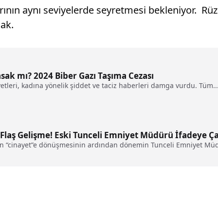
lıklarının aynı seviyelerde seyretmesi bekleniyor.
cak.
asak mı? 2024 Biber Gazı Taşıma Cezası
etleri, kadına yönelik şiddet ve taciz haberleri damga vurdu. Tüm..
laş Gelişme! Eski Tunceli Emniyet Müdürü İfadeye Çağ
an “cinayet”e dönüşmesinin ardından dönemin Tunceli Emniyet Müdü