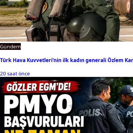
Gündem
Türk Hava Kuvvetleri’nin ilk kadın generali Özlem Ka
20 saat önce