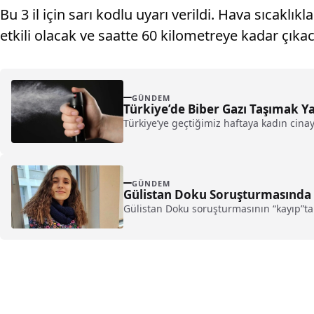
Bu 3 il için sarı kodlu uyarı verildi. Hava sıcak
etkili olacak ve saatte 60 kilometreye kadar çıka
GÜNDEM
Türkiye’de Biber Gazı Taşımak Y
Türkiye’ye geçtiğimiz haftaya kadın cinay
GÜNDEM
Gülistan Doku Soruşturmasında F
Gülistan Doku soruşturmasının “kayıp”t