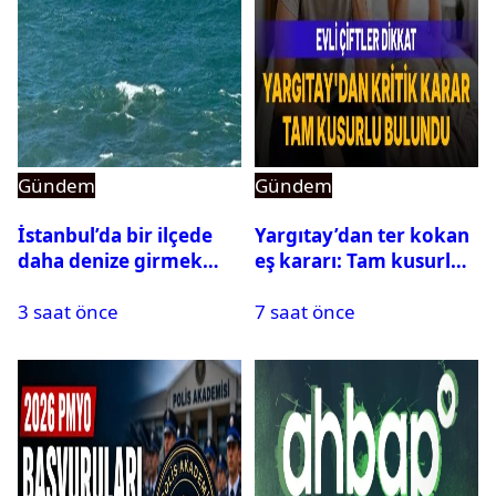
Gündem
Gündem
İstanbul’da bir ilçede
Yargıtay’dan ter kokan
daha denize girmek
eş kararı: Tam kusurlu
yasaklandı
bulundu
3 saat önce
7 saat önce