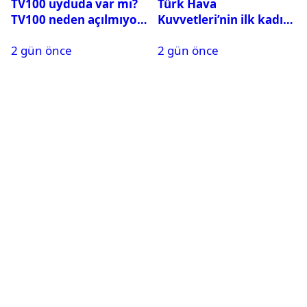
TV100 uyduda var mı?
Türk Hava
TV100 neden açılmıyor?
Kuvvetleri’nin ilk kadın
generali Özlem
2 gün önce
2 gün önce
Karapınar hakkında
dikkat çeken detay
ortaya çıktı