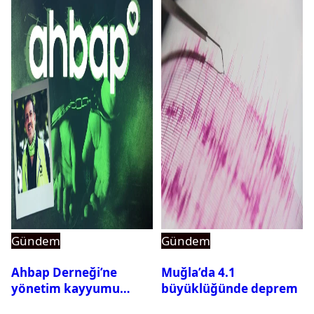
Gündem
Gündem
Ahbap Derneği’ne
Muğla’da 4.1
yönetim kayyumu
büyüklüğünde deprem
atandı: Kapatma davası