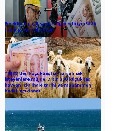
Emekli olup çalışanları ilgilendiriyor! SGK
rapor parası ödemiyor
TİGEM’den küçükbaş hayvan almak
isteyenlere müjde: 7 bin 350 küçükbaş
hayvan için ihale tarihi ve muhammen
bedeli açıklandı