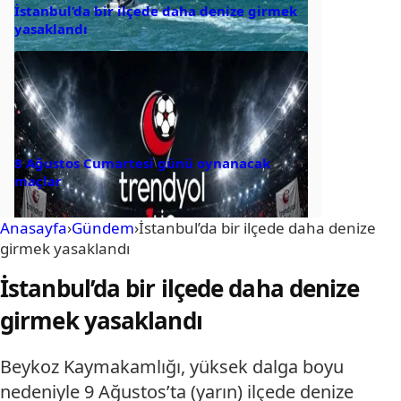
İstanbul’da bir ilçede daha denize girmek
yasaklandı
8 Ağustos Cumartesi günü oynanacak
maçlar
Anasayfa
›
Gündem
›
İstanbul’da bir ilçede daha denize
girmek yasaklandı
İstanbul’da bir ilçede daha denize
girmek yasaklandı
Beykoz Kaymakamlığı, yüksek dalga boyu
nedeniyle 9 Ağustos’ta (yarın) ilçede denize