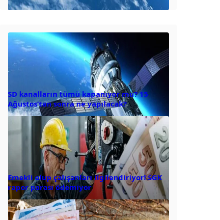
SD kanalların tümü kapanıyor mu? 15
Ağustos’tan sonra ne yapılacak?
Emekli olup çalışanları ilgilendiriyor! SGK
rapor parası ödemiyor