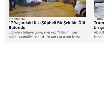
GÜNDEM
GÜNDE
17 Yaşındaki Kızı Şüpheli Bir Şekilde Ölü
Trump’
Bulundu
bir şey
Edinilen bilgiye göre, merkez Yıldırım ilçesi
ABD Başk
Millet Mahallesi'ndeki Türkan Parkı'nın karşı
kapsamın
tarafında bulunan ve...
açıklam
değerlen
yapacakl