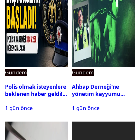
Gündem
Gündem
Polis olmak isteyenlere
Ahbap Derneği’ne
beklenen haber geldi!
yönetim kayyumu
PMYO başvuruları açıldı
atandı: Kapatma davası
1 gün önce
1 gün önce
açıldı