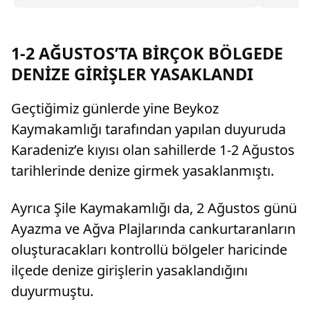
Kayseri'
kusurlu buldu. Bu kapsamda çiftin
boşanmasına karar verilirken, kocanın 360 bin
lira tazminat ödemesine karar verildi.
1-2 AĞUSTOS’TA BİRÇOK BÖLGEDE
DENİZE GİRİŞLER YASAKLANDI
Geçtiğimiz günlerde yine Beykoz
Kaymakamlığı tarafından yapılan duyuruda
Karadeniz’e kıyısı olan sahillerde 1-2 Ağustos
tarihlerinde denize girmek yasaklanmıştı.
Ayrıca Şile Kaymakamlığı da, 2 Ağustos günü
Ayazma ve Ağva Plajlarında cankurtaranların
oluşturacakları kontrollü bölgeler haricinde
ilçede denize girişlerin yasaklandığını
duyurmuştu.