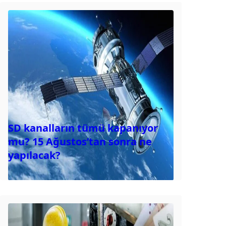
SD kanalların tümü kapanıyor
mu? 15 Ağustos’tan sonra ne
yapılacak?