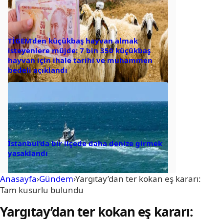
TİGEM’den küçükbaş hayvan almak
isteyenlere müjde: 7 bin 350 küçükbaş
hayvan için ihale tarihi ve muhammen
bedeli açıklandı
İstanbul’da bir ilçede daha denize girmek
yasaklandı
Anasayfa
›
Gündem
›
Yargıtay’dan ter kokan eş kararı:
Tam kusurlu bulundu
Yargıtay’dan ter kokan eş kararı: