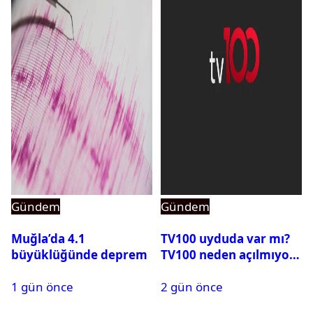
Gündem
Gündem
Muğla’da 4.1
TV100 uyduda var mı?
büyüklüğünde deprem
TV100 neden açılmıyor?
1 gün önce
2 gün önce