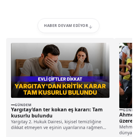
HABER DEVAM EDIYOR
GÜNDEM
Yargıtay’dan ter kokan eş kararı: Tam
GÜNDE
Ahmet 
kusurlu bulundu
üzere z
Yargıtay 2. Hukuk Dairesi, kişisel temizliğine
Mehmet U
dikkat etmeyen ve eşinin uyarılarına rağmen
dünya gül
duş almayarak sürekli ter kokan kocayı tam