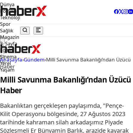
Dünya
Politika
Teknoloji
Spor
Sağlık
Magazin
3. Sayfa
Eğitim
Sinema
Anasayfa
›
Gündem
›
Milli Savunma Bakanlığı’ndan Üzücü
Yerel
Haber
Yaşam
Milli Savunma Bakanlığı’ndan Üzücü
Haber
Bakanlıktan gerçekleşen paylaşımda, "Pençe-
Kilit Operasyonu bölgesinde, 27 Ağustos 2023
tarihinde kahraman silah arkadaşımız Piyade
Sözleşmeli Er Bünyamin Barlık, arazide kayarak