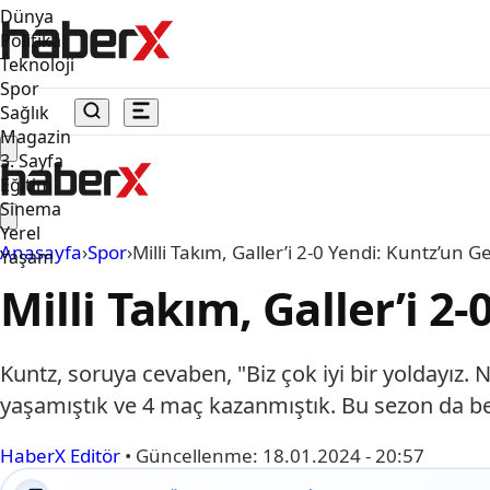
Dünya
Politika
Teknoloji
Spor
Sağlık
Magazin
3. Sayfa
Eğitim
Sinema
Yerel
Anasayfa
›
Spor
›
Milli Takım, Galler’i 2-0 Yendi: Kuntz’un Ge
Yaşam
Milli Takım, Galler’i 2
Kuntz, soruya cevaben, "Biz çok iyi bir yoldayı
yaşamıştık ve 4 maç kazanmıştık. Bu sezon da 
HaberX Editör
•
Güncellenme:
18.01.2024 - 20:57