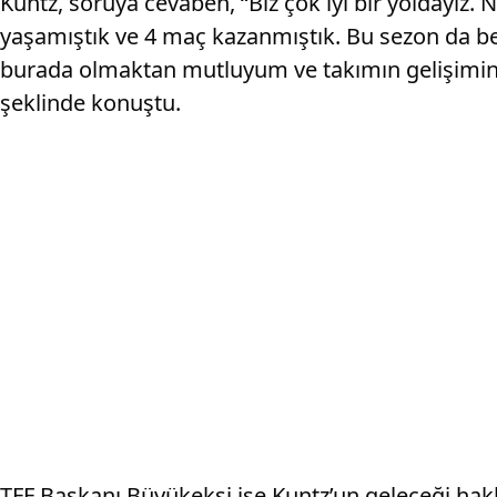
Kuntz, soruya cevaben, “Biz çok iyi bir yoldayız
yaşamıştık ve 4 maç kazanmıştık. Bu sezon da be
burada olmaktan mutluyum ve takımın gelişimini
şeklinde konuştu.
TFF Başkanı Büyükekşi ise Kuntz’un geleceği hak