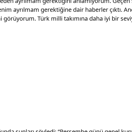
. Neden ayrılmam gerektiğini anlamıyorum. Geçen 
nim ayrılmam gerektiğine dair haberler çıktı. A
 görüyorum. Türk milli takımına daha iyi bir se
kında şunları söyledi: “Perşembe günü genel kur