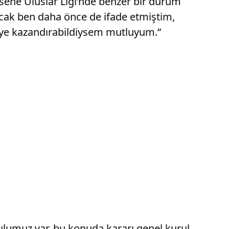
sene Uluslar Ligi’nde benzer bir durum
ncak ben daha önce de ifade etmiştim,
viye kazandırabildiysem mutluyum.”
ulumuz var, bu konuda kararı genel kurul