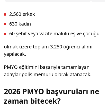
İstanbul Cumhuriyet Başsavcılığı ise, derneğin
Atalay'la 
kapatılması için Asliye Hukuk Mahkemesi'ne
dava açtı.
2.560 erkek
630 kadın
60 şehit veya vazife malulü eş ve çocuğu
olmak üzere toplam 3.250 öğrenci alımı
yapılacak.
PMYO eğitimini başarıyla tamamlayan
adaylar polis memuru olarak atanacak.
2026 PMYO başvuruları ne
zaman bitecek?