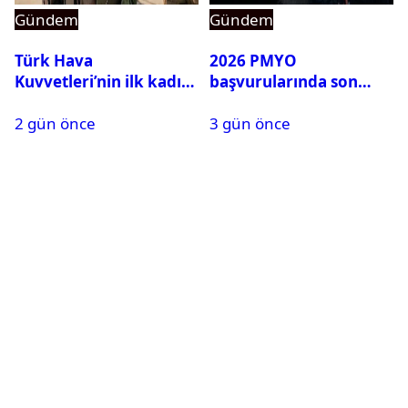
Gündem
Gündem
Türk Hava
2026 PMYO
Kuvvetleri’nin ilk kadın
başvurularında son
generali Özlem
durum ne?
2 gün önce
3 gün önce
Karapınar hakkında
dikkat çeken detay
ortaya çıktı