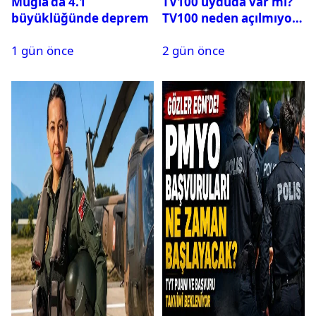
Muğla’da 4.1
TV100 uyduda var mı?
büyüklüğünde deprem
TV100 neden açılmıyor?
1 gün önce
2 gün önce