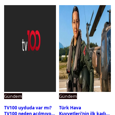
Gündem
Gündem
TV100 uyduda var mı?
Türk Hava
TV100 neden açılmıyor?
Kuvvetleri’nin ilk kadın