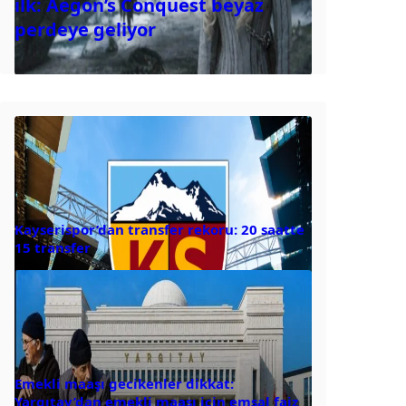
ilk: Aegon’s Conquest beyaz
perdeye geliyor
Kayserispor’dan transfer rekoru: 20 saatte
15 transfer
Emekli maaşı gecikenler dikkat:
Yargıtay’dan emekli maaşı için emsal faiz