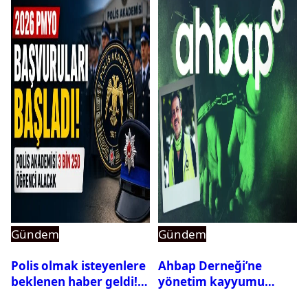
Gündem
Gündem
Polis olmak isteyenlere
Ahbap Derneği’ne
beklenen haber geldi!
yönetim kayyumu
PMYO başvuruları açıldı
atandı: Kapatma davası