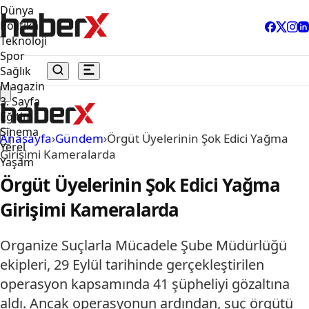
Dünya
Politika
Teknoloji
Spor
Sağlık
Magazin
3. Sayfa
Eğitim
Sinema
Anasayfa
›
Gündem
›
Örgüt Üyelerinin Şok Edici Yağma
Yerel
Girişimi Kameralarda
Yaşam
Örgüt Üyelerinin Şok Edici Yağma
Girişimi Kameralarda
Organize Suçlarla Mücadele Şube Müdürlüğü
ekipleri, 29 Eylül tarihinde gerçekleştirilen
operasyon kapsamında 41 şüpheliyi gözaltına
aldı. Ancak operasyonun ardından, suç örgütü