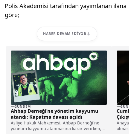
Polis Akademisi tarafından yayımlanan ilana
göre;
HABER DEVAM EDIYOR
GÜNDEM
GÜNDE
Ahbap Derneği’ne yönetim kayyumu
Cumhur
atandı: Kapatma davası açıldı
Çıkıştı
Asliye Hukuk Mahkemesi, Ahbap Derneği'ne
Anayasa 
yönetim kayyumu atanmasına karar verirken,
olması y