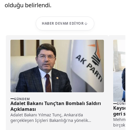
olduğu belirlendi.
HABER DEVAM EDIYOR
GÜNDEM
Adalet Bakanı Tunç’tan Bombalı Saldırı
GÜNDE
Kayseri
Açıklaması
geri sa
Adalet Bakanı Yılmaz Tunç, Ankara'da
Mehmet 
gerçekleşen İçişleri Bakanlığı'na yönelik
birçok al
bombalı saldırı girişimiyle ilgili önemli...