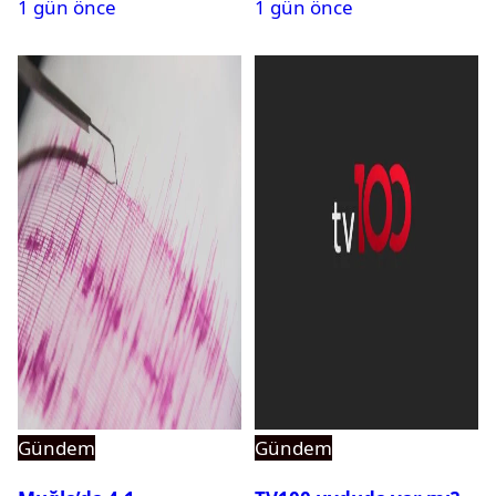
1 gün önce
1 gün önce
açıldı
Gündem
Gündem