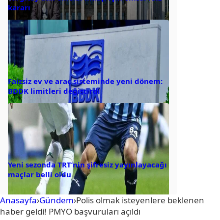
kararı
Faizsiz ev ve araç sisteminde yeni dönem:
BDDK limitleri değiştirdi
Yeni sezonda TRT’nin şifresiz yayınlayacağı
maçlar belli oldu
Anasayfa
›
Gündem
›
Polis olmak isteyenlere beklenen
haber geldi! PMYO başvuruları açıldı