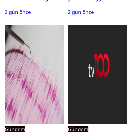
PMYO başvuruları açıldı
atandı: Kapatma davası
2 gün önce
2 gün önce
açıldı
Gündem
Gündem