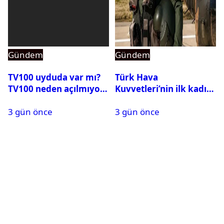
Gündem
Gündem
TV100 uyduda var mı?
Türk Hava
TV100 neden açılmıyor?
Kuvvetleri’nin ilk kadın
generali Özlem
3 gün önce
3 gün önce
Karapınar hakkında
dikkat çeken detay
ortaya çıktı