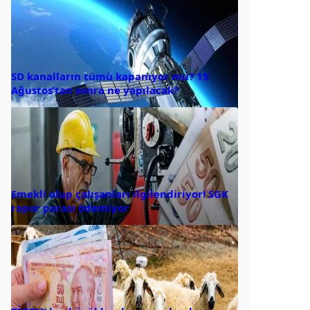
SD kanalların tümü kapanıyor mu? 15
Ağustos’tan sonra ne yapılacak?
Emekli olup çalışanları ilgilendiriyor! SGK
rapor parası ödemiyor