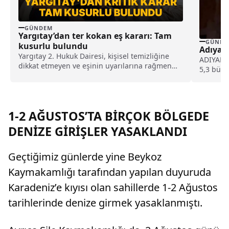
GÜNDEM
Yargıtay’dan ter kokan eş kararı: Tam
GÜNDE
kusurlu bulundu
Adıyama
Yargıtay 2. Hukuk Dairesi, kişisel temizliğine
ADIYAMA
dikkat etmeyen ve eşinin uyarılarına rağmen
5,3 büyü
duş almayarak sürekli ter kokan kocayı tam
Adıyaman
kusurlu buldu. Bu kapsamda çiftin
boşanmasına karar verilirken, kocanın 360 bin
lira tazminat ödemesine karar verildi.
1-2 AĞUSTOS’TA BİRÇOK BÖLGEDE
DENİZE GİRİŞLER YASAKLANDI
Geçtiğimiz günlerde yine Beykoz
Kaymakamlığı tarafından yapılan duyuruda
Karadeniz’e kıyısı olan sahillerde 1-2 Ağustos
tarihlerinde denize girmek yasaklanmıştı.