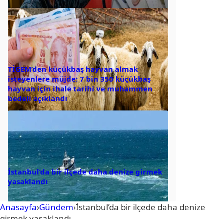
TİGEM’den küçükbaş hayvan almak
isteyenlere müjde: 7 bin 350 küçükbaş
hayvan için ihale tarihi ve muhammen
bedeli açıklandı
İstanbul’da bir ilçede daha denize girmek
yasaklandı
Anasayfa
›
Gündem
›
İstanbul’da bir ilçede daha denize
girmek yasaklandı