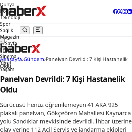
Dünya
Politika
Teknoloji
Spor
Sağlık
Magazin
3. Sayfa
Eğitim
Sinema
Anasayfa
›
Gündem
›
Panelvan Devrildi: 7 Kişi Hastanelik
Yerel
Oldu
Yaşam
Panelvan Devrildi: 7 Kişi Hastanelik
Oldu
Sürücüsü henüz öğrenilemeyen 41 AKA 925
plakalı panelvan, Gökçeören Mahallesi Kaynarca
yolu Sandıklar mevkisinde devrildi. İhbar üzerine
olay yerine 112 Acil Servis ve jandarma ekipleri