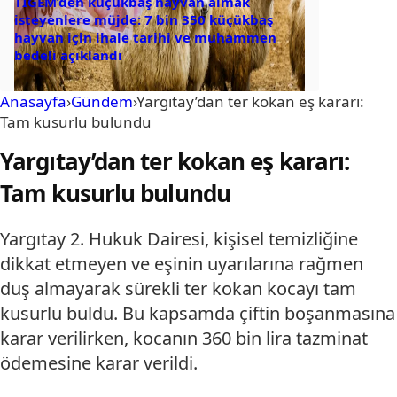
TİGEM’den küçükbaş hayvan almak
isteyenlere müjde: 7 bin 350 küçükbaş
hayvan için ihale tarihi ve muhammen
bedeli açıklandı
Anasayfa
›
Gündem
›
Yargıtay’dan ter kokan eş kararı:
Tam kusurlu bulundu
Yargıtay’dan ter kokan eş kararı:
Tam kusurlu bulundu
Yargıtay 2. Hukuk Dairesi, kişisel temizliğine
dikkat etmeyen ve eşinin uyarılarına rağmen
duş almayarak sürekli ter kokan kocayı tam
kusurlu buldu. Bu kapsamda çiftin boşanmasına
karar verilirken, kocanın 360 bin lira tazminat
ödemesine karar verildi.