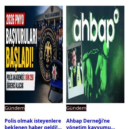
Gündem
Gündem
Polis olmak isteyenlere
Ahbap Derneği’ne
beklenen haber geldi!
yönetim kayyumu