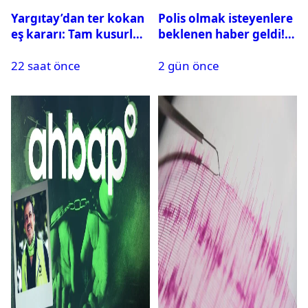
Yargıtay’dan ter kokan
Polis olmak isteyenlere
eş kararı: Tam kusurlu
beklenen haber geldi!
bulundu
PMYO başvuruları açıldı
22 saat önce
2 gün önce