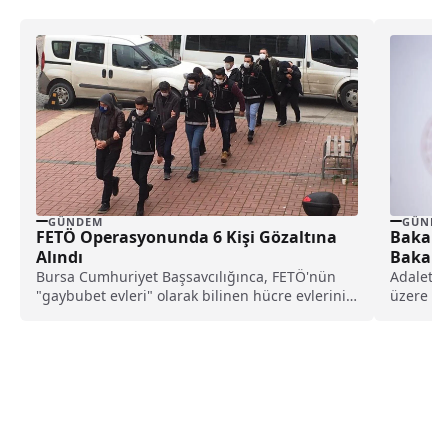
GÜNDEM
GÜNDE
FETÖ Operasyonunda 6 Kişi Gözaltına
Bakan 
Alındı
Bakanlı
Bursa Cumhuriyet Başsavcılığınca, FETÖ'nün
Adalet B
"gaybubet evleri" olarak bilinen hücre evlerinin
üzere 15
deşifresine yönelik yürütülen soruşturma...
yapılacak
alımlard
istihdam