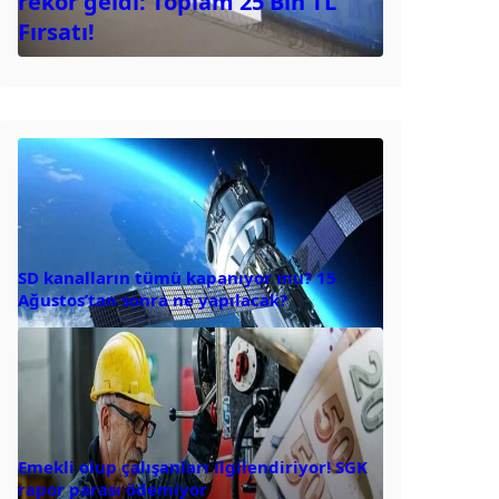
rekor geldi: Toplam 25 Bin TL
Fırsatı!
SD kanalların tümü kapanıyor mu? 15
Ağustos’tan sonra ne yapılacak?
Emekli olup çalışanları ilgilendiriyor! SGK
rapor parası ödemiyor