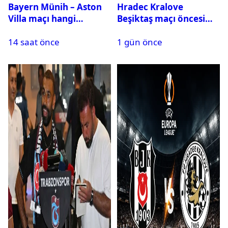
Bayern Münih – Aston
Hradec Kralove
Villa maçı hangi
Beşiktaş maçı öncesi
kanalda? Ne zaman,
kadrolar belli oldu! İşte
14 saat önce
1 gün önce
saat kaçta oynanacak?
Siyah-Beyazlıların 11’i