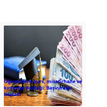
Öğrencilere burs, misafirhane ve
kırtasiye desteği: Başvurular
başladı