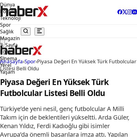
Dünya
Politika
Teknoloji
Spor
Sağlık
Magazin
3. Sayfa
Eğitim
Sinema
Anasayfa
›
Spor
›
Piyasa Değeri En Yüksek Türk Futbolcular
Yerel
Listesi Belli Oldu
Yaşam
Piyasa Değeri En Yüksek Türk
Futbolcular Listesi Belli Oldu
Türkiye’de yeni nesil, genç futbolcular A Milli
Takım için de beklentileri yükseltti. Arda Güler,
Kenan Yıldız, Ferdi Kadıoğlu gibi isimler
Avrupa’da önemli başarılara imza attı. Yapılan