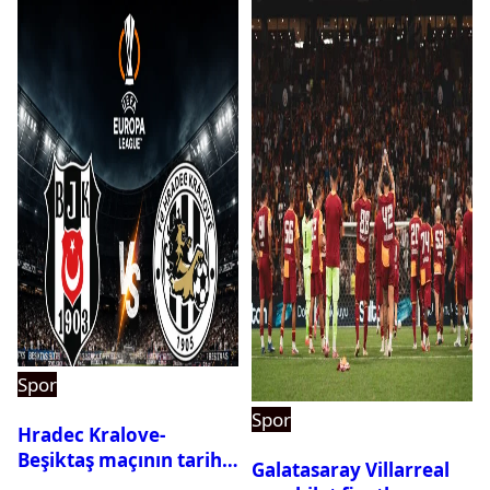
Spor
Spor
Hradec Kralove-
Beşiktaş maçının tarihi
Galatasaray Villarreal
ve saati açıklandı