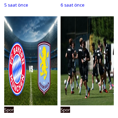
5 saat önce
6 saat önce
hakkında karar çıktı
Spor
Spor