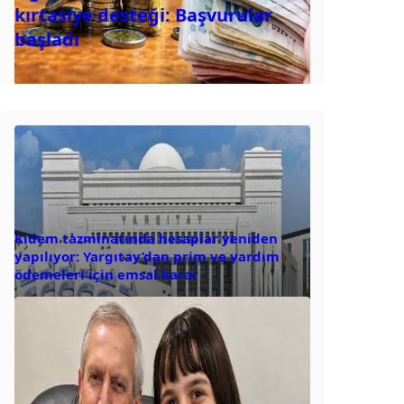
kırtasiye desteği: Başvurular
başladı
Kıdem tazminatında hesaplar yeniden
yapılıyor: Yargıtay’dan prim ve yardım
ödemeleri için emsal karar