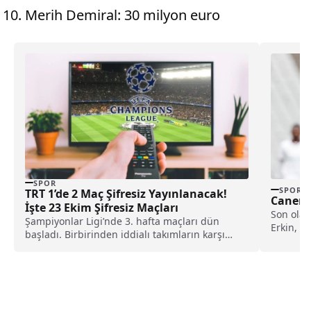
Merih Demiral: 30 milyon euro
SPOR
SPOR
TRT 1’de 2 Maç Şifresiz Yayınlanacak!
Caner E
İşte 23 Ekim Şifresiz Maçları
Son olar
Şampiyonlar Ligi’nde 3. hafta maçları dün
Erkin, 3
başladı. Birbirinden iddialı takımların karşı
karşıya geldiği karşılaşmalarda...