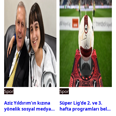
Spor
Spor
Aziz Yıldırım’ın kızına
Süper Lig’de 2. ve 3.
yönelik sosyal medya
hafta programları belli
paylaşımı yapan şüpheli
oldu