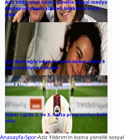
Aziz Yıldırım’ın kızına yönelik sosyal medya
paylaşımı yapan şüpheli hakkında karar
çıktı
Aslı Bekiroğlu’ndan bir kötü haber daha: 8
defa ameliyat olmuştu
Süper Lig’de 2. ve 3. hafta programları belli
oldu
Anasayfa
›
Spor
›
Aziz Yıldırım’ın kızına yönelik sosyal