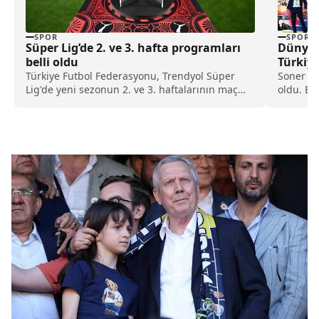
SPOR
SPOR
Süper Lig’de 2. ve 3. hafta programları
Dünya K
belli oldu
Türkiye
Türkiye Futbol Federasyonu, Trendyol Süper
Soner erk
Lig'de yeni sezonun 2. ve 3. haftalarının maç
oldu. Bu
programını duyurdu.
Beşiktaşl