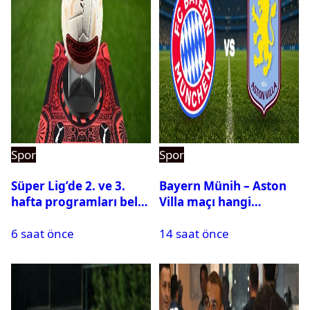
Spor
Spor
Süper Lig’de 2. ve 3.
Bayern Münih – Aston
hafta programları belli
Villa maçı hangi
oldu
kanalda? Ne zaman,
6 saat önce
14 saat önce
saat kaçta oynanacak?