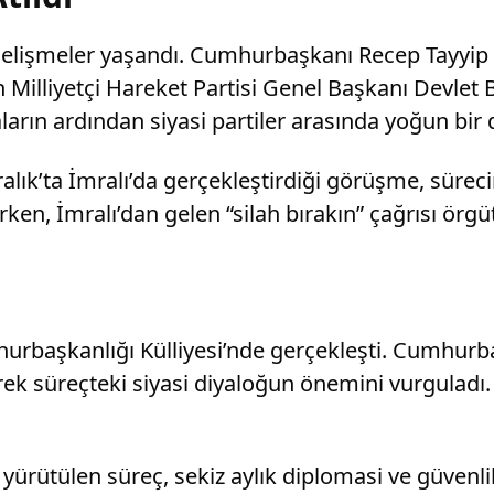
elişmeler yaşandı. Cumhurbaşkanı Recep Tayyip E
lliyetçi Hareket Partisi Genel Başkanı Devlet Ba
aların ardından siyasi partiler arasında yoğun bir 
alık’ta İmralı’da gerçekleştirdiği görüşme, süreci
, İmralı’dan gelen “silah bırakın” çağrısı örgüt i
urbaşkanlığı Külliyesi’nde gerçekleşti. Cumhurba
erek süreçteki siyasi diyaloğun önemini vurgulad
la yürütülen süreç, sekiz aylık diplomasi ve güve