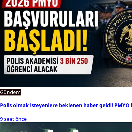
Gündem
Polis olmak isteyenlere beklenen haber geldi! PMYO b
9 saat önce