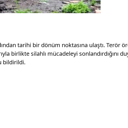
rdından tarihi bir dönüm noktasına ulaştı. Terör ö
yla birlikte silahlı mücadeleyi sonlandırdığını d
ildirildi.