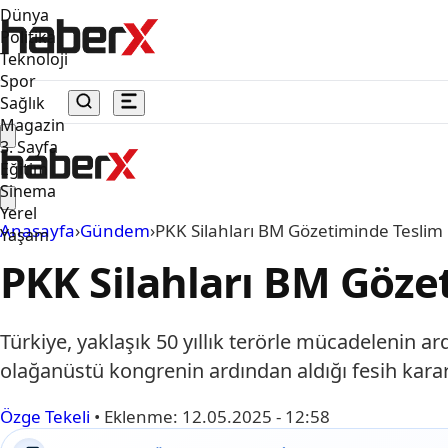
Dünya
Politika
Teknoloji
Spor
Sağlık
Magazin
3. Sayfa
Eğitim
Sinema
Yerel
Anasayfa
›
Gündem
›
PKK Silahları BM Gözetiminde Teslim 
Yaşam
PKK Silahları BM Göze
Türkiye, yaklaşık 50 yıllık terörle mücadelenin a
olağanüstü kongrenin ardından aldığı fesih karar
Özge Tekeli
•
Eklenme:
12.05.2025 - 12:58