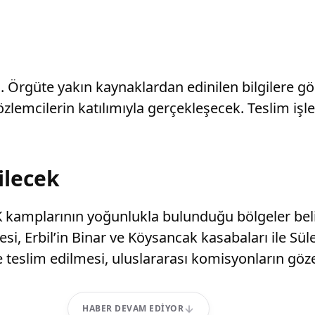
ti. Örgüte yakın kaynaklardan edinilen bilgilere 
özlemcilerin katılımıyla gerçekleşecek. Teslim iş
ilecek
KK kamplarının yoğunlukla bulunduğu bölgeler beli
si, Erbil’in Binar ve Köysancak kasabaları ile Sül
e teslim edilmesi, uluslararası komisyonların göz
HABER DEVAM EDIYOR