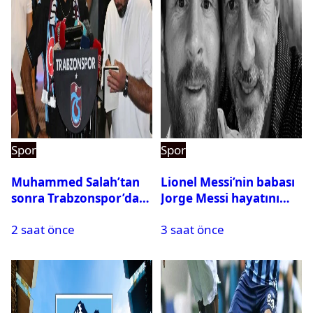
Spor
Spor
Muhammed Salah’tan
Lionel Messi’nin babası
sonra Trabzonspor’dan
Jorge Messi hayatını
bir rekor daha
kaybetti
2 saat önce
3 saat önce