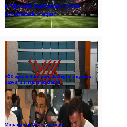
8 Ağustos Cumartesi günü
oynanacak maçlar
YÖK öğrencilere burs desteğini duyurdu:
Başvuru şartları açıklandı
Muhammed Salah’tan sonra