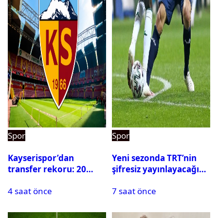
Spor
Spor
Kayserispor’dan
Yeni sezonda TRT’nin
transfer rekoru: 20
şifresiz yayınlayacağı
saatte 15 transfer
maçlar belli oldu
4 saat önce
7 saat önce