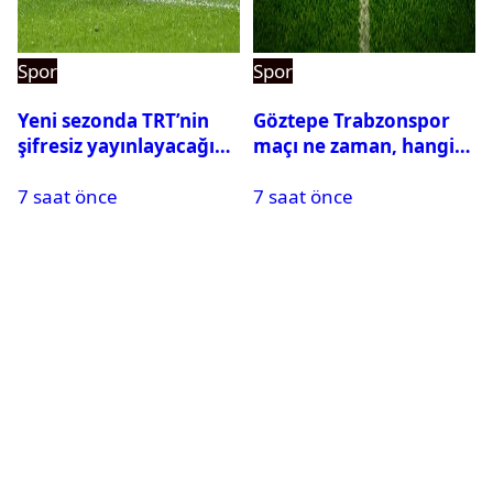
Spor
Spor
Yeni sezonda TRT’nin
Göztepe Trabzonspor
şifresiz yayınlayacağı
maçı ne zaman, hangi
maçlar belli oldu
kanalda? Salah
7 saat önce
7 saat önce
oynayacak mı?