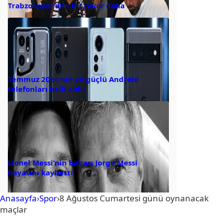
Trabzonspor’dan bir rekor daha
Temmuz 2026’nın en güçlü Android
telefonları belli oldu
Lionel Messi’nin babası Jorge Messi
hayatını kaybetti
Anasayfa
›
Spor
›
8 Ağustos Cumartesi günü oynanacak
maçlar