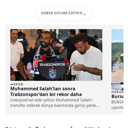
HABER DEVAM EDIYOR
SPOR
Muhammed Salah’tan sonra
SPOR
Trabzonspor’dan bir rekor daha
Bursa’d
Liverpool'un eski yıldızı Muhammed Salah'ı
BURSA (İ
transfer ederek dünya basınında geniş yankı
uyumunda
uyandıran Trabzonspor, yeni sezon kombine
ve Tanıt
satışlarında 18 bine ulaşarak tarihinin en
yüksek kombine satış rekorunu kırdığını
açıkladı.