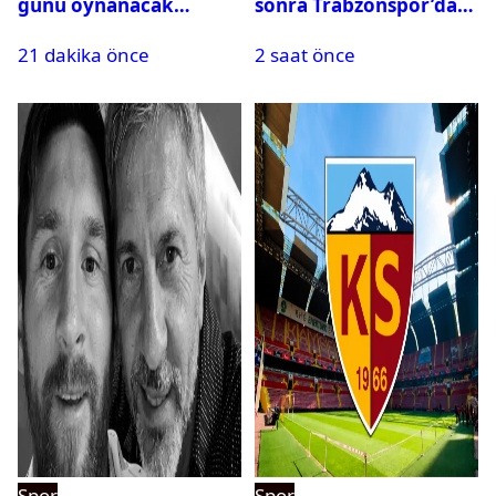
günü oynanacak
sonra Trabzonspor’dan
maçlar
bir rekor daha
21 dakika önce
2 saat önce
Spor
Spor