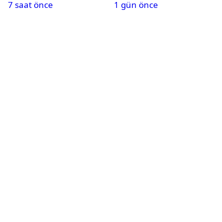
7 saat önce
1 gün önce
oynayacak mı?
hakkında karar çıktı