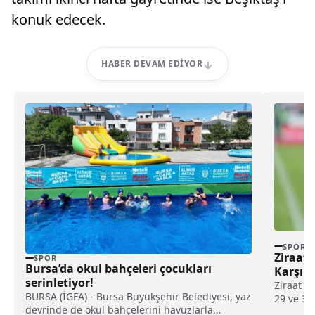
konuk edecek.
HABER DEVAM EDIYOR
SPOR
Ziraat 
SPOR
Bursa’da okul bahçeleri çocukları
Karşıla
serinletiyor!
Ziraat T
BURSA (İGFA) - Bursa Büyükşehir Belediyesi, yaz
29 ve 30 
devrinde de okul bahçelerini havuzlarla