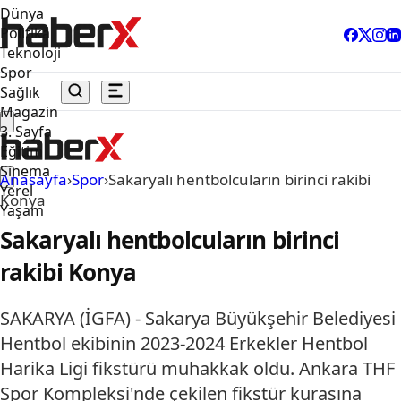
Dünya
Politika
Teknoloji
Spor
Sağlık
Magazin
3. Sayfa
Eğitim
Sinema
Anasayfa
›
Spor
›
Sakaryalı hentbolcuların birinci rakibi
Yerel
Konya
Yaşam
Sakaryalı hentbolcuların birinci
rakibi Konya
SAKARYA (İGFA) - Sakarya Büyükşehir Belediyesi
Hentbol ekibinin 2023-2024 Erkekler Hentbol
Harika Ligi fikstürü muhakkak oldu. Ankara THF
Spor Kompleksi'nde çekilen fikstür kurasına