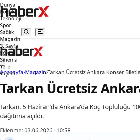
Dünya
Politika
Teknoloji
Spor
Sağlık
Magazin
3. Sayfa
Eğitim
Sinema
Yerel
Anasayfa
›
Magazin
›
Tarkan Ücretsiz Ankara Konser Biletler
Yaşam
Tarkan Ücretsiz Ankara
Tarkan, 5 Haziran’da Ankara’da Koç Topluluğu 100. 
dağıtıma açıldı.
Eklenme:
03.06.2026 - 10:58