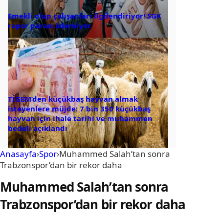
Emekli olup çalışanları ilgilendiriyor! SGK
rapor parası ödemiyor
TİGEM’den küçükbaş hayvan almak
isteyenlere müjde: 7 bin 350 küçükbaş
hayvan için ihale tarihi ve muhammen
bedeli açıklandı
Anasayfa
›
Spor
›
Muhammed Salah’tan sonra
Trabzonspor’dan bir rekor daha
Muhammed Salah’tan sonra
Trabzonspor’dan bir rekor daha