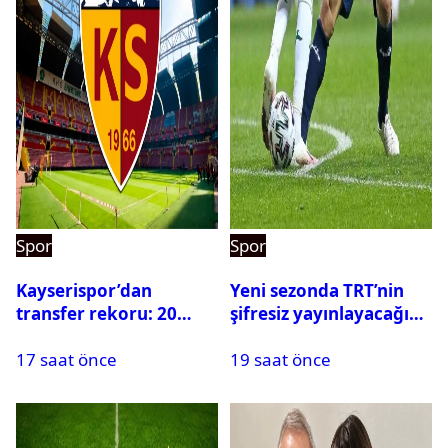
Spor
Spor
Kayserispor’dan
Yeni sezonda TRT’nin
transfer rekoru: 20
şifresiz yayınlayacağı
saatte 15 transfer
maçlar belli oldu
17 saat önce
19 saat önce