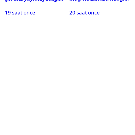
maçlar belli oldu
kanalda? Salah
19 saat önce
20 saat önce
oynayacak mı?