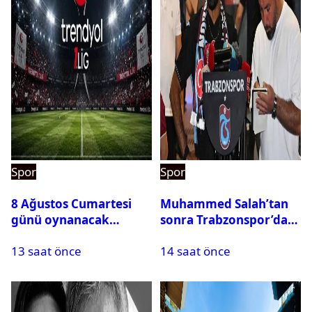
Spor
Spor
8 Ağustos Cumartesi
Muhammed Salah’tan
günü oynanacak
sonra Trabzonspor’dan
maçlar
bir rekor daha
13 saat önce
14 saat önce