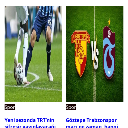
Spor
Spor
Yeni sezonda TRT’nin
Göztepe Trabzonspor
şifresiz yayınlayacağı
maçı ne zaman, hangi