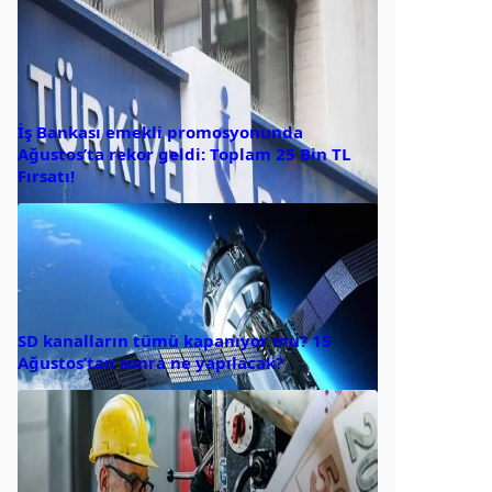
İş Bankası emekli promosyonunda
Ağustos’ta rekor geldi: Toplam 25 Bin TL
Fırsatı!
SD kanalların tümü kapanıyor mu? 15
Ağustos’tan sonra ne yapılacak?