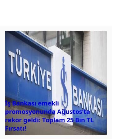
İş Bankası emekli
promosyonunda Ağustos’ta
rekor geldi: Toplam 25 Bin TL
Fırsatı!