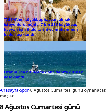
TİGEM’den küçükbaş hayvan almak
isteyenlere müjde: 7 bin 350 küçükbaş
hayvan için ihale tarihi ve muhammen
bedeli açıklandı
İstanbul’da bir ilçede daha denize girmek
yasaklandı
Anasayfa
›
Spor
›
8 Ağustos Cumartesi günü oynanacak
maçlar
8 Ağustos Cumartesi günü