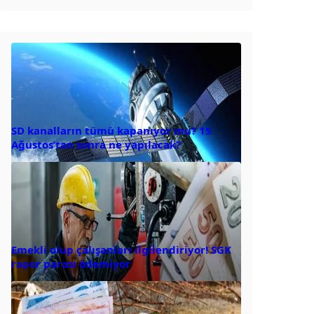
SD kanalların tümü kapanıyor mu? 15
Ağustos’tan sonra ne yapılacak?
Emekli olup çalışanları ilgilendiriyor! SGK
rapor parası ödemiyor