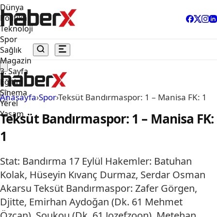
Dünya
Politika
Teknoloji
Spor
Sağlık
Magazin
3. Sayfa
Eğitim
Sinema
Anasayfa
›
Spor
›
Teksüt Bandırmaspor: 1 – Manisa FK: 1
Yerel
Yaşam
Teksüt Bandırmaspor: 1 – Manisa FK:
1
Stat: Bandırma 17 Eylül Hakemler: Batuhan
Kolak, Hüseyin Kıvanç Durmaz, Serdar Osman
Akarsu Teksüt Bandırmaspor: Zafer Görgen,
Djitte, Emirhan Aydoğan (Dk. 61 Mehmet
Özcan), Soukou (Dk. 61 Jozefzoon), Metehan