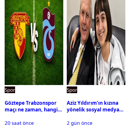
Spor
Spor
Göztepe Trabzonspor
Aziz Yıldırım’ın kızına
maçı ne zaman, hangi
yönelik sosyal medya
kanalda? Salah
paylaşımı yapan şüpheli
20 saat önce
2 gün önce
oynayacak mı?
hakkında karar çıktı