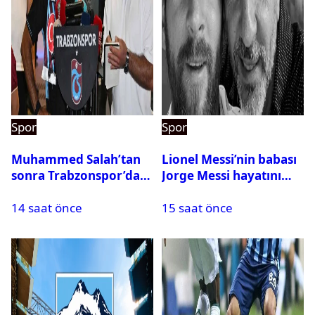
Spor
Spor
Muhammed Salah’tan
Lionel Messi’nin babası
sonra Trabzonspor’dan
Jorge Messi hayatını
bir rekor daha
kaybetti
14 saat önce
15 saat önce