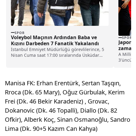
SPOR
Voleybol Maçının Ardından Baba ve
SPOR
Japony
Kızını Darbeden 7 Fanatik Yakalandı
zaman 
İstanbul Emniyet Müdürlüğü görevlilerince, 5
A Milli K
Nisan Cuma saat 17:00 sıralarında Üsküdar
3'üncü e
Burhan Felek Spor...
ile karş
zaman ve
Manisa FK: Erhan Erentürk, Sertan Taşqın,
Rroca (Dk. 65 Mary), Oğuz Gürbulak, Kerim
Frei (Dk. 46 Bekir Karadeniz) , Grovac,
Dokanovic (Dk. 46 Topalli), Diallo (Dk. 82
Ofkir), Alberk Koç, Sinan Osmanoğlu, Sandro
Lima (Dk. 90+5 Kazım Can Kahya)