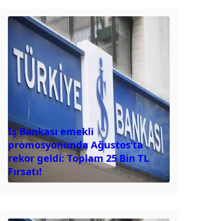
İş Bankası emekli
promosyonunda Ağustos’ta
rekor geldi: Toplam 25 Bin TL
Fırsatı!