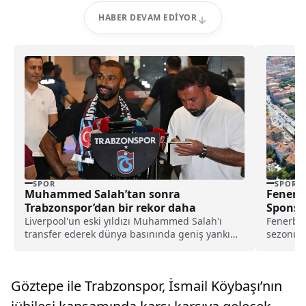
HABER DEVAM EDIYOR
SPOR
SPOR
Muhammed Salah’tan sonra
Fenerb
Trabzonspor’dan bir rekor daha
Sponso
Liverpool'un eski yıldızı Muhammed Salah'ı
Fenerba
transfer ederek dünya basınında geniş yankı
sezonund
uyandıran Trabzonspor, yeni sezon kombine
Chobani 
satışlarında 18 bine ulaşarak tarihinin en
yüksek kombine satış rekorunu kırdığını
Göztepe ile Trabzonspor, İsmail Köybaşı’nın
açıkladı.