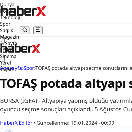
Dünya
Politika
Teknoloji
Spor
Sağlık
Magazin
3. Sayfa
Eğitim
Sinema
Yerel
Anasayfa
›
Spor
›
TOFAŞ potada altyapı seçme sonuçlarını a
Yaşam
TOFAŞ potada altyapı 
BURSA (İGFA) - Altyapıya yapmış olduğu yatırıml
oyuncu seçme sonuçları açıklandı. 5 Ağustos C
HaberX Editör
•
Güncellenme:
19.01.2024 - 00:09