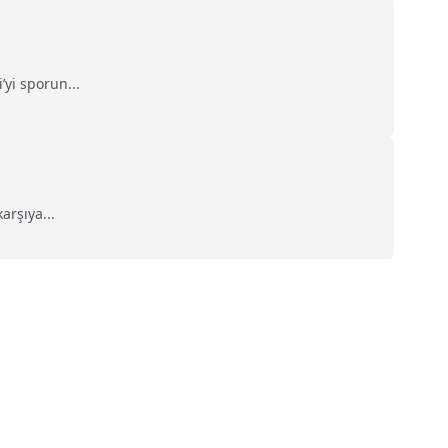
yi sporun...
arşıya...