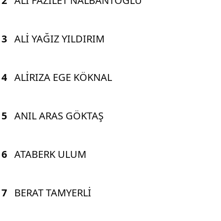
2
ALİ FAZİLET NALBANTOĞLU
3
ALİ YAĞIZ YILDIRIM
4
ALİRIZA EGE KÖKNAL
5
ANIL ARAS GÖKTAŞ
6
ATABERK ULUM
7
BERAT TAMYERLİ