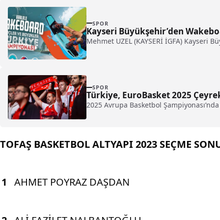
SPOR
Kayseri Büyükşehir’den Wakebo
Mehmet UZEL (KAYSERİ İGFA) Kayseri Büyü
SPOR
Türkiye, EuroBasket 2025 Çeyrek
2025 Avrupa Basketbol Şampiyonası’nda (E
TOFAŞ BASKETBOL ALTYAPI 2023 SEÇME SON
1
AHMET POYRAZ DAŞDAN