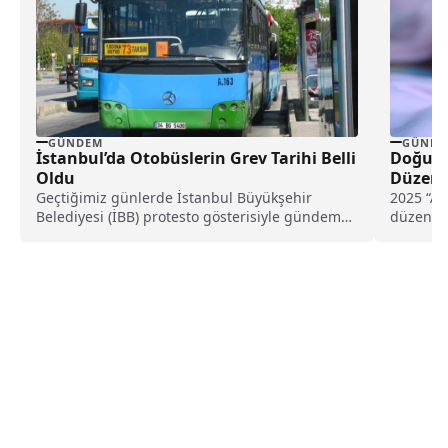
GÜNDEM
GÜNDE
İstanbul’da Otobüslerin Grev Tarihi Belli
Doğum İ
Oldu
Düzenl
Geçtiğimiz günlerde İstanbul Büyükşehir
2025 “Ai
Belediyesi (İBB) protesto gösterisiyle gündeme
düzenlem
gelen özel halk otobüsü sahipleri,...
izni ise 
kabul ed
süreleri