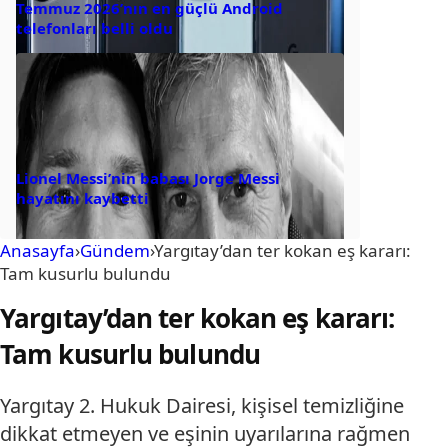
Temmuz 2026’nın en güçlü Android
telefonları belli oldu
Lionel Messi’nin babası Jorge Messi
hayatını kaybetti
Anasayfa
›
Gündem
›
Yargıtay’dan ter kokan eş kararı:
Tam kusurlu bulundu
Yargıtay’dan ter kokan eş kararı:
Tam kusurlu bulundu
Yargıtay 2. Hukuk Dairesi, kişisel temizliğine
dikkat etmeyen ve eşinin uyarılarına rağmen