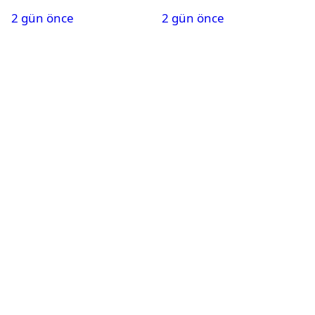
generali Özlem
2 gün önce
2 gün önce
Karapınar hakkında
dikkat çeken detay
ortaya çıktı