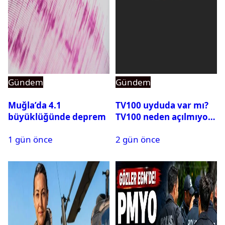
Gündem
Gündem
Muğla’da 4.1
TV100 uyduda var mı?
büyüklüğünde deprem
TV100 neden açılmıyor?
1 gün önce
2 gün önce