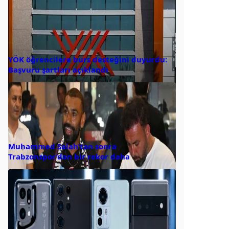
YÖK öğrencilere burs desteğini duyurdu:
Başvuru şartları açıklandı
Muhammed Salah’tan sonra
Trabzonspor’dan bir rekor daha