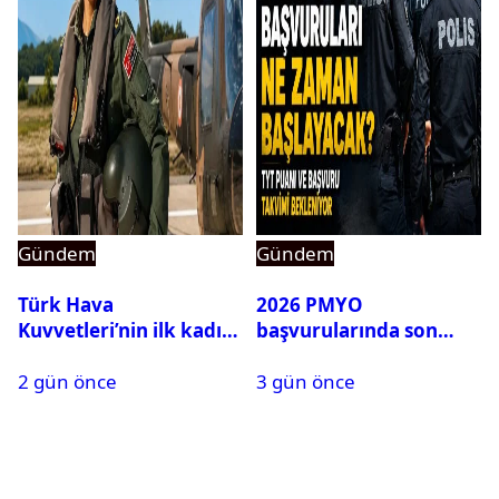
Gündem
Gündem
Türk Hava
2026 PMYO
Kuvvetleri’nin ilk kadın
başvurularında son
generali Özlem
durum ne?
2 gün önce
3 gün önce
Karapınar hakkında
dikkat çeken detay
ortaya çıktı