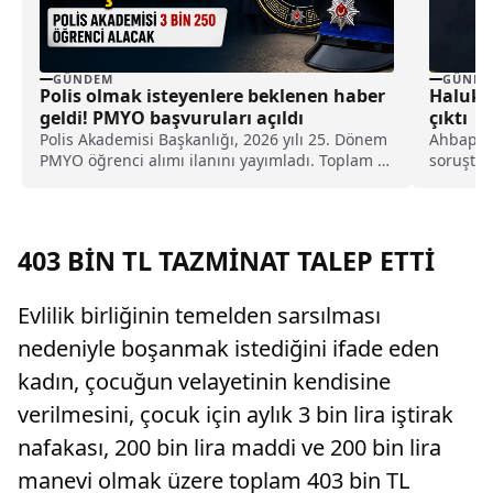
GÜNDEM
GÜNDE
Polis olmak isteyenlere beklenen haber
Haluk L
geldi! PMYO başvuruları açıldı
çıktı
Polis Akademisi Başkanlığı, 2026 yılı 25. Dönem
Ahbap De
PMYO öğrenci alımı ilanını yayımladı. Toplam 3
soruştur
bin 250 öğrenci alınacak süreçte başvurular 7-
Derneği'
13 Ağustos 2026 tarihleri arasında e-Devlet
23 kişi 
üzerinden gerçekleştirilecek.
edilirke
fadesine 
403 BİN TL TAZMİNAT TALEP ETTİ
Evlilik birliğinin temelden sarsılması
nedeniyle boşanmak istediğini ifade eden
kadın, çocuğun velayetinin kendisine
verilmesini, çocuk için aylık 3 bin lira iştirak
nafakası, 200 bin lira maddi ve 200 bin lira
manevi olmak üzere toplam 403 bin TL