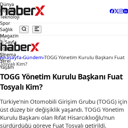
Dünya
Politika
Teknoloji
Spor
Sağlık
Magazin
3. Sayfa
Eğitim
Sinema
Anasayfa
›
Gündem
›
TOGG Yönetim Kurulu Başkanı Fuat
Yerel
Tosyalı Kim?
Yaşam
TOGG Yönetim Kurulu Başkanı Fuat
Tosyalı Kim?
Türkiye'nin Otomobili Girişim Grubu (TOGG) için
üst düzey bir değişiklik yaşandı. TOGG Yönetim
Kurulu Başkanı olan Rıfat Hisarcıklıoğlu’nun
sürdürdüğü göreve Fuat Tosyalı getirildi.