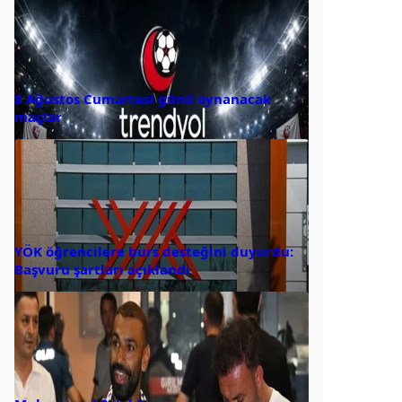
8 Ağustos Cumartesi günü oynanacak
maçlar
YÖK öğrencilere burs desteğini duyurdu:
Başvuru şartları açıklandı