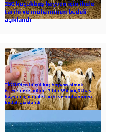
350 küçükbaş hayvan için ihale
tarihi ve muhammen bedeli
açıklandı
TİGEM’den küçükbaş hayvan almak
isteyenlere müjde: 7 bin 350 küçükbaş
hayvan için ihale tarihi ve muhammen
bedeli açıklandı