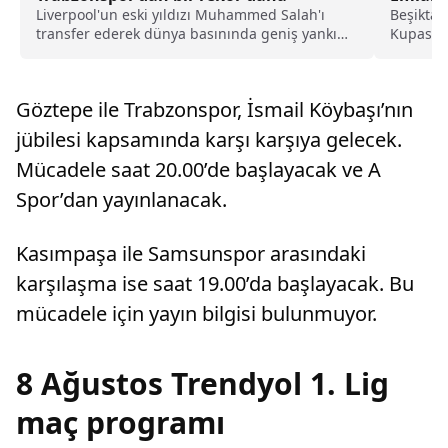
Liverpool'un eski yıldızı Muhammed Salah'ı
Beşiktaş
transfer ederek dünya basınında geniş yankı
Kupası'n
uyandıran Trabzonspor, yeni sezon kombine
Wolves'a
satışlarında 18 bine ulaşarak tarihinin en
yüksek kombine satış rekorunu kırdığını
Göztepe ile Trabzonspor, İsmail Köybaşı’nın
açıkladı.
jübilesi kapsamında karşı karşıya gelecek.
Mücadele saat 20.00’de başlayacak ve A
Spor’dan yayınlanacak.
Kasımpaşa ile Samsunspor arasındaki
karşılaşma ise saat 19.00’da başlayacak. Bu
mücadele için yayın bilgisi bulunmuyor.
8 Ağustos Trendyol 1. Lig
maç programı