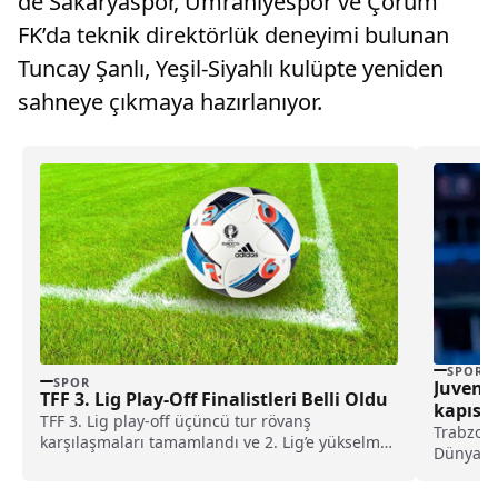
de Sakaryaspor, Ümraniyespor ve Çorum
FK’da teknik direktörlük deneyimi bulunan
Tuncay Şanlı, Yeşil-Siyahlı kulüpte yeniden
sahneye çıkmaya hazırlanıyor.
SPOR
SPOR
Juventu
TFF 3. Lig Play-Off Finalistleri Belli Oldu
kapısın
TFF 3. Lig play-off üçüncü tur rövanş
kırılabi
Trabzons
karşılaşmaları tamamlandı ve 2. Lig’e yükselme
Dünya Ku
mücadelesi...
sonrası 
İddialar