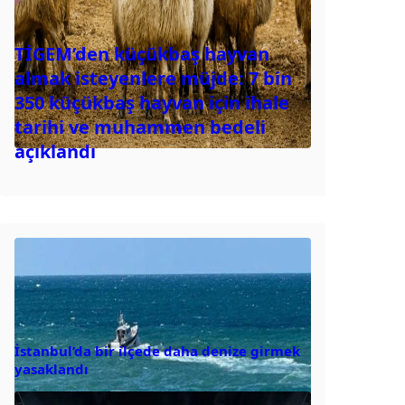
TİGEM’den küçükbaş hayvan
almak isteyenlere müjde: 7 bin
350 küçükbaş hayvan için ihale
tarihi ve muhammen bedeli
açıklandı
İstanbul’da bir ilçede daha denize girmek
yasaklandı