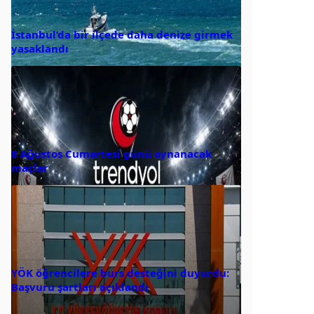
İstanbul’da bir ilçede daha denize girmek
yasaklandı
8 Ağustos Cumartesi günü oynanacak
maçlar
YÖK öğrencilere burs desteğini duyurdu:
Başvuru şartları açıklandı