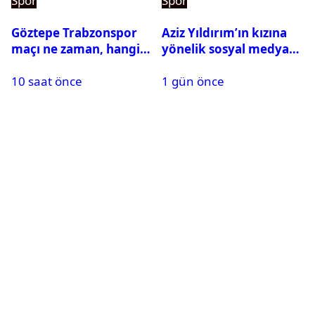
Spor
Spor
Göztepe Trabzonspor
Aziz Yıldırım’ın kızına
maçı ne zaman, hangi
yönelik sosyal medya
kanalda? Salah
paylaşımı yapan şüpheli
10 saat önce
1 gün önce
oynayacak mı?
hakkında karar çıktı