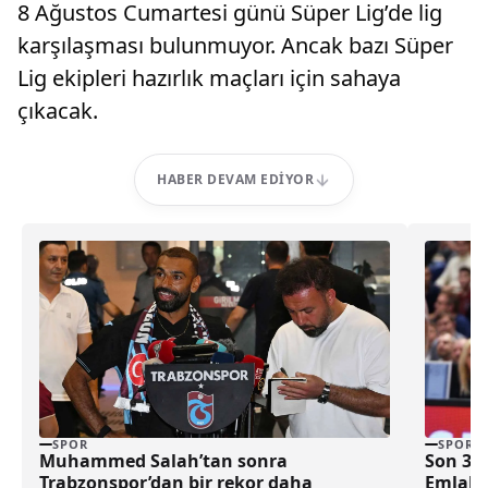
8 Ağustos Cumartesi günü Süper Lig’de lig
karşılaşması bulunmuyor. Ancak bazı Süper
Lig ekipleri hazırlık maçları için sahaya
çıkacak.
HABER DEVAM EDIYOR
SPOR
SPOR
Muhammed Salah’tan sonra
Son 30 Saniyeye Önde Giren Beşiktaş
Trabzonspor’dan bir rekor daha
Emlakj