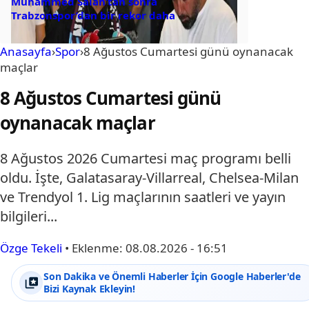
Muhammed Salah’tan sonra
Trabzonspor’dan bir rekor daha
Anasayfa
›
Spor
›
8 Ağustos Cumartesi günü oynanacak
maçlar
8 Ağustos Cumartesi günü
oynanacak maçlar
8 Ağustos 2026 Cumartesi maç programı belli
oldu. İşte, Galatasaray-Villarreal, Chelsea-Milan
ve Trendyol 1. Lig maçlarının saatleri ve yayın
bilgileri...
Özge Tekeli
•
Eklenme:
08.08.2026 - 16:51
Son Dakika ve Önemli Haberler İçin Google Haberler'de
Bizi Kaynak Ekleyin!