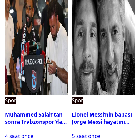
Spor
Spor
Muhammed Salah’tan
Lionel Messi’nin babası
sonra Trabzonspor’dan
Jorge Messi hayatını
bir rekor daha
kaybetti
4 saat önce
5 saat önce