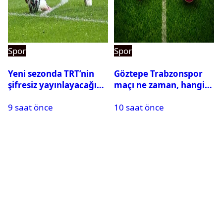
Spor
Spor
Yeni sezonda TRT’nin
Göztepe Trabzonspor
şifresiz yayınlayacağı
maçı ne zaman, hangi
maçlar belli oldu
kanalda? Salah
9 saat önce
10 saat önce
oynayacak mı?