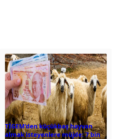
TİGEM’den küçükbaş hayvan
almak isteyenlere müjde: 7 bin