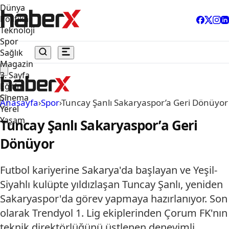
Dünya
Politika
Teknoloji
Spor
Sağlık
Magazin
3. Sayfa
Eğitim
Sinema
Anasayfa
›
Spor
›
Tuncay Şanlı Sakaryaspor’a Geri Dönüyor
Yerel
Yaşam
Tuncay Şanlı Sakaryaspor’a Geri
Dönüyor
Futbol kariyerine Sakarya'da başlayan ve Yeşil-
Siyahlı kulüpte yıldızlaşan Tuncay Şanlı, yeniden
Sakaryaspor'da görev yapmaya hazırlanıyor. Son
olarak Trendyol 1. Lig ekiplerinden Çorum FK'nın
teknik direktörlüğünü üstlenen deneyimli