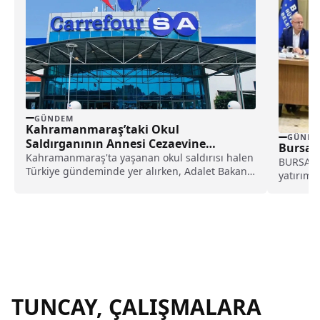
GÜNDEM
Kahramanmaraş’taki Okul
GÜNDE
Saldırganının Annesi Cezaevine
Bursa’d
Gönderildi!
Kahramanmaraş'ta yaşanan okul saldırısı halen
BURSA (İG
Türkiye gündeminde yer alırken, Adalet Bakanı
yatırımla
Akın Gürlek ise...
adımlar..
TUNCAY, ÇALIŞMALARA