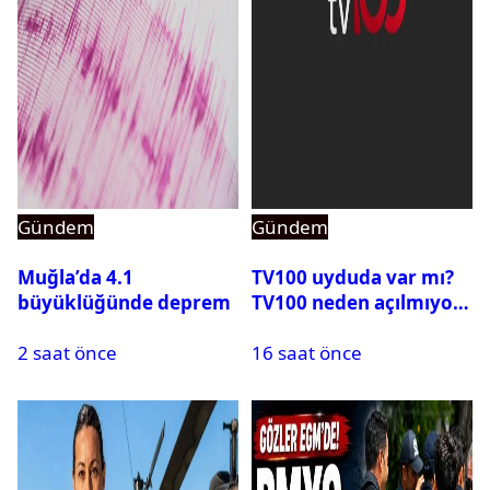
Gündem
Gündem
Muğla’da 4.1
TV100 uyduda var mı?
büyüklüğünde deprem
TV100 neden açılmıyor?
2 saat önce
16 saat önce