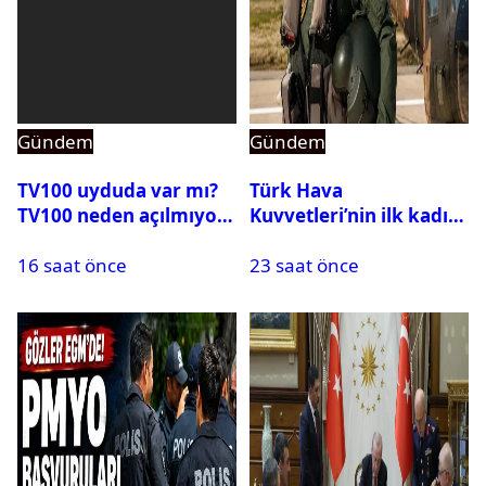
Gündem
Gündem
TV100 uyduda var mı?
Türk Hava
TV100 neden açılmıyor?
Kuvvetleri’nin ilk kadın
generali Özlem
16 saat önce
23 saat önce
Karapınar hakkında
dikkat çeken detay
ortaya çıktı