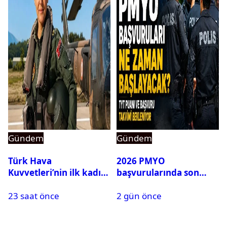
Gündem
Gündem
Türk Hava
2026 PMYO
Kuvvetleri’nin ilk kadın
başvurularında son
generali Özlem
durum ne?
23 saat önce
2 gün önce
Karapınar hakkında
dikkat çeken detay
ortaya çıktı