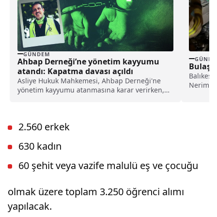
GÜNDEM
GÜNDE
Ahbap Derneği’ne yönetim kayyumu
Bulaşı
atandı: Kapatma davası açıldı
Balıkesi
Asliye Hukuk Mahkemesi, Ahbap Derneği'ne
Neriman U
yönetim kayyumu atanmasına karar verirken,
makinesi
İstanbul Cumhuriyet Başsavcılığı ise, derneğin
kapatılması için Asliye Hukuk Mahkemesi'ne
dava açtı.
2.560 erkek
630 kadın
60 şehit veya vazife malulü eş ve çocuğu
olmak üzere toplam 3.250 öğrenci alımı
yapılacak.