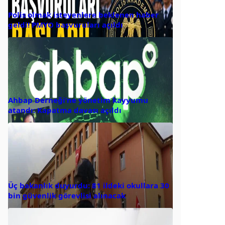
Polis olmak isteyenlere beklenen haber
geldi! PMYO başvuruları açıldı
Ahbap Derneği’ne yönetim kayyumu
atandı: Kapatma davası açıldı
Üç bakanlık duyurdu: 81 ildeki okullara 30
bin güvenlik görevlisi alınacak