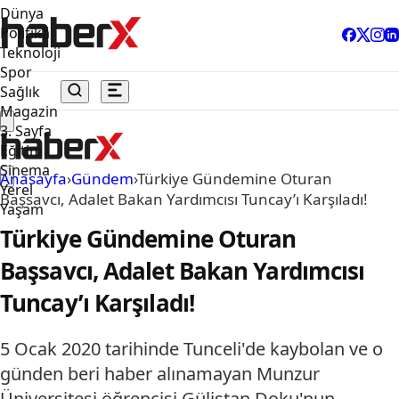
Dünya
Politika
Teknoloji
Spor
Sağlık
Magazin
3. Sayfa
Eğitim
Sinema
Anasayfa
›
Gündem
›
Türkiye Gündemine Oturan
Yerel
Başsavcı, Adalet Bakan Yardımcısı Tuncay’ı Karşıladı!
Yaşam
Türkiye Gündemine Oturan
Başsavcı, Adalet Bakan Yardımcısı
Tuncay’ı Karşıladı!
5 Ocak 2020 tarihinde Tunceli'de kaybolan ve o
günden beri haber alınamayan Munzur
Üniversitesi öğrencisi Gülistan Doku'nun