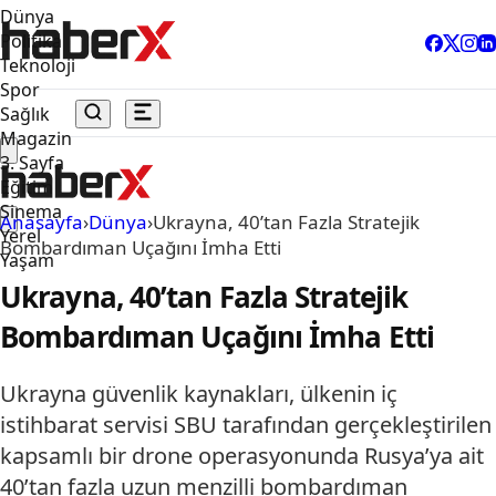
Dünya
Politika
Teknoloji
Spor
Sağlık
Magazin
3. Sayfa
Eğitim
Sinema
Anasayfa
›
Dünya
›
Ukrayna, 40’tan Fazla Stratejik
Yerel
Bombardıman Uçağını İmha Etti
Yaşam
Ukrayna, 40’tan Fazla Stratejik
Bombardıman Uçağını İmha Etti
Ukrayna güvenlik kaynakları, ülkenin iç
istihbarat servisi SBU tarafından gerçekleştirilen
kapsamlı bir drone operasyonunda Rusya’ya ait
40’tan fazla uzun menzilli bombardıman