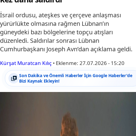
İsrail ordusu, ateşkes ve çerçeve anlaşması
yürürlükte olmasına rağmen Lübnan’ın
güneydeki bazı bölgelerine topçu atışları
düzenledi. Saldırılar sonrası Lübnan
Cumhurbaşkanı Joseph Avn’dan açıklama geldi.
Kürşat Muratcan Kılıç
•
Eklenme:
27.07.2026 - 15:20
Son Dakika ve Önemli Haberler İçin Google Haberler'de
Bizi Kaynak Ekleyin!