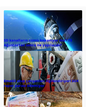
SD kanalların tümü kapanıyor mu? 15
Ağustos’tan sonra ne yapılacak?
Emekli olup çalışanları ilgilendiriyor! SGK
rapor parası ödemiyor