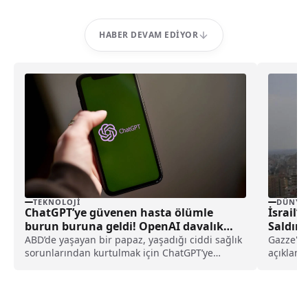
HABER DEVAM EDIYOR
TEKNOLOJI
DÜNYA
ChatGPT’ye güvenen hasta ölümle
İsrail’
burun buruna geldi! OpenAI davalık
Saldırı
oldu
ABD’de yaşayan bir papaz, yaşadığı ciddi sağlık
Gazze'de
sorunlarından kurtulmak için ChatGPT’ye
açıklama
başvurdu. Ancak yapay zeka aracının
yaralılar
yönlendirmeleri ile tedavisini geciktiren papaz,
OpenAI’ya ve şirketin CEO’su Sam Altman’a dava
açtı.