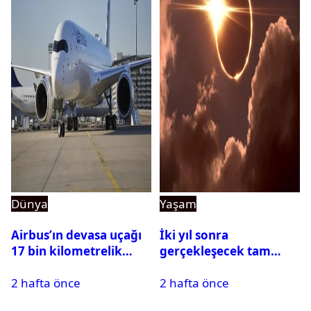
Dünya
Yaşam
Airbus’ın devasa uçağı
İki yıl sonra
17 bin kilometrelik
gerçekleşecek tam
uçuşu yere inmeden
Güneş tutulması için
2 hafta önce
2 hafta önce
tamamladı
oteller şimdiden doldu