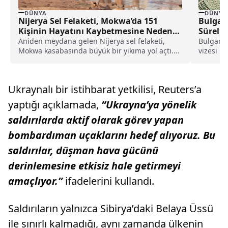
DÜNYA
DÜNYA
Nijerya Sel Felaketi, Mokwa’da 151
Bulgar
Kişinin Hayatını Kaybetmesine Neden
Süreli 
Oldu
Aniden meydana gelen Nijerya sel felaketi,
Bulgaris
Mokwa kasabasında büyük bir yıkıma yol açtı.
vizesi u
Cuma...
attı. 15
Ukraynalı bir istihbarat yetkilisi, Reuters’a
yaptığı açıklamada,
“Ukrayna’ya yönelik
saldırılarda aktif olarak görev yapan
bombardıman uçaklarını hedef alıyoruz. Bu
saldırılar, düşman hava gücünü
derinlemesine etkisiz hale getirmeyi
amaçlıyor.”
ifadelerini kullandı.
Saldırıların yalnızca Sibirya’daki Belaya Üssü
ile sınırlı kalmadığı, aynı zamanda ülkenin