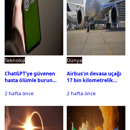
Teknoloji
Dünya
ChatGPT’ye güvenen
Airbus’ın devasa uçağı
hasta ölümle burun
17 bin kilometrelik
buruna geldi! OpenAI
uçuşu yere inmeden
2 hafta önce
2 hafta önce
davalık oldu
tamamladı