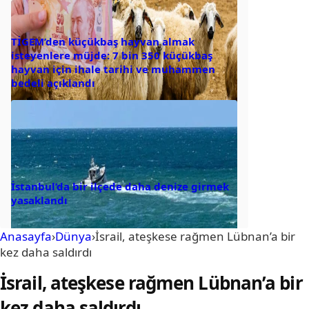
TİGEM’den küçükbaş hayvan almak
isteyenlere müjde: 7 bin 350 küçükbaş
hayvan için ihale tarihi ve muhammen
bedeli açıklandı
İstanbul’da bir ilçede daha denize girmek
yasaklandı
Anasayfa
›
Dünya
›
İsrail, ateşkese rağmen Lübnan’a bir
kez daha saldırdı
İsrail, ateşkese rağmen Lübnan’a bir
kez daha saldırdı