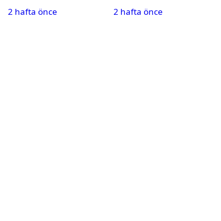
Savaşı için ayrılan
fazla televizyon izlemek
2 hafta önce
2 hafta önce
silahları kullandılar’’
beyni küçültebilir