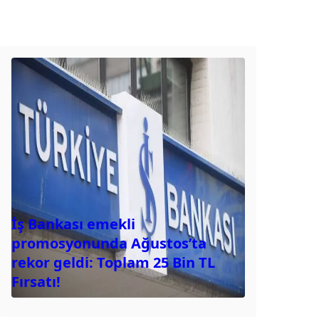
İş Bankası emekli
promosyonunda Ağustos’ta
rekor geldi: Toplam 25 Bin TL
Fırsatı!