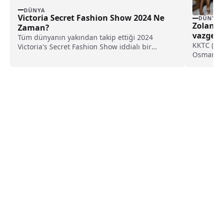
DÜNYA
Victoria Secret Fashion Show 2024 Ne
DÜNYA
Zolan: 
Zaman?
vazgeç
Tüm dünyanın yakından takip ettiği 2024
KKTC (İG
Victoria's Secret Fashion Show iddialı bir
Osman Zo
dönüşe hazırlanıyor....
gitti....