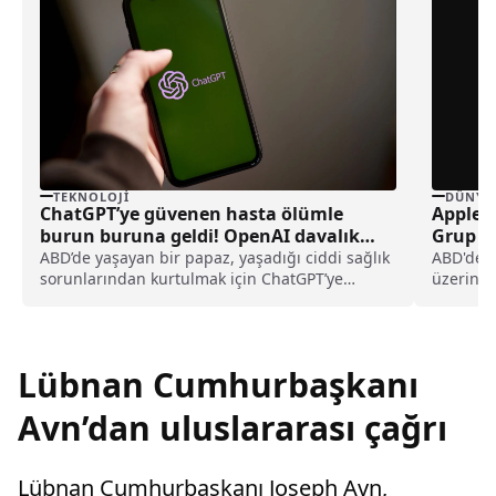
TEKNOLOJI
DÜNYA
ChatGPT’ye güvenen hasta ölümle
Apple 
burun buruna geldi! OpenAI davalık
Grup Y
oldu
Ürünler
ABD’de yaşayan bir papaz, yaşadığı ciddi sağlık
ABD'de g
sorunlarından kurtulmak için ChatGPT’ye
üzerinde
başvurdu. Ancak yapay zeka aracının
Apple ve
yönlendirmeleri ile tedavisini geciktiren papaz,
OpenAI’ya ve şirketin CEO’su Sam Altman’a dava
açtı.
Lübnan Cumhurbaşkanı
Avn’dan uluslararası çağrı
Lübnan Cumhurbaşkanı Joseph Avn,