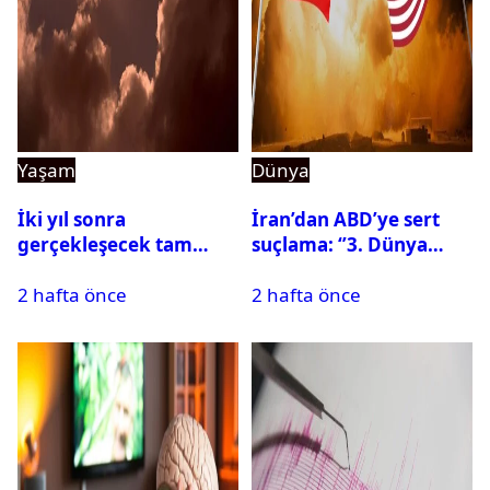
Yaşam
Dünya
İki yıl sonra
İran’dan ABD’ye sert
gerçekleşecek tam
suçlama: ‘’3. Dünya
Güneş tutulması için
Savaşı için ayrılan
2 hafta önce
2 hafta önce
oteller şimdiden doldu
silahları kullandılar’’