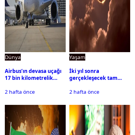
Dünya
Yaşam
Airbus’ın devasa uçağı
İki yıl sonra
17 bin kilometrelik
gerçekleşecek tam
uçuşu yere inmeden
Güneş tutulması için
2 hafta önce
2 hafta önce
tamamladı
oteller şimdiden doldu