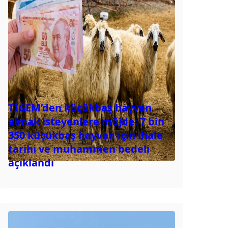
TİGEM’den küçükbaş hayvan
almak isteyenlere müjde: 7 bin
350 küçükbaş hayvan için ihale
tarihi ve muhammen bedeli
açıklandı