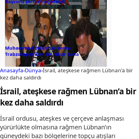
Başvuru şartları açıklandı
Muhammed Salah’tan sonra
Trabzonspor’dan bir rekor daha
Anasayfa
›
Dünya
›
İsrail, ateşkese rağmen Lübnan’a bir
kez daha saldırdı
İsrail, ateşkese rağmen Lübnan’a bir
kez daha saldırdı
İsrail ordusu, ateşkes ve çerçeve anlaşması
yürürlükte olmasına rağmen Lübnan’ın
güneydeki bazı bölgelerine topçu atışları