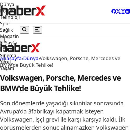
Dünya
Politika
Teknoloji
Spor
Sağlık
Magazin
3. Sayfa
Eğitim
Sinema
Anasayfa
›
Dünya
›
Volkswagen, Porsche, Mercedes ve
Yerel
BMW’de Büyük Tehlike!
Yaşam
Volkswagen, Porsche, Mercedes ve
BMW’de Büyük Tehlike!
Son dönemlerde yaşadığı sıkıntılar sonrasında
Avrupa’da 3fabrikayı kapatmak isteyen
Volkswagen, işçi grevi ile karşı karşıya kaldı. İlk
görüşmelerden sonuç alınamazken Volkswagen