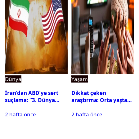
Dünya
Yaşam
İran’dan ABD’ye sert
Dikkat çeken
suçlama: ‘’3. Dünya
araştırma: Orta yaşta
Savaşı için ayrılan
fazla televizyon izlemek
2 hafta önce
2 hafta önce
silahları kullandılar’’
beyni küçültebilir