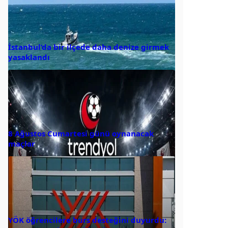
İstanbul’da bir ilçede daha denize girmek
yasaklandı
8 Ağustos Cumartesi günü oynanacak
maçlar
YÖK öğrencilere burs desteğini duyurdu: