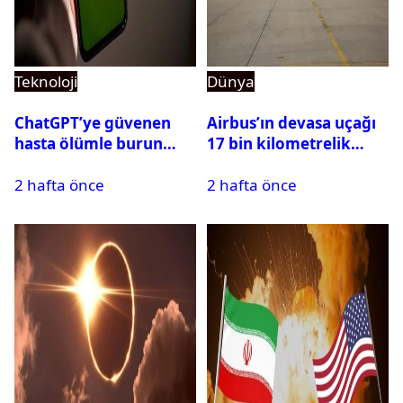
Teknoloji
Dünya
ChatGPT’ye güvenen
Airbus’ın devasa uçağı
hasta ölümle burun
17 bin kilometrelik
buruna geldi! OpenAI
uçuşu yere inmeden
2 hafta önce
2 hafta önce
davalık oldu
tamamladı