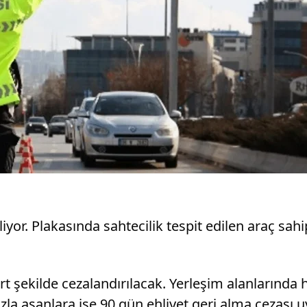
iyor. Plakasında sahtecilik tespit edilen araç sahi
ert şekilde cezalandırılacak. Yerleşim alanlarında 
la aşanlara ise 90 gün ehliyet geri alma cezası 