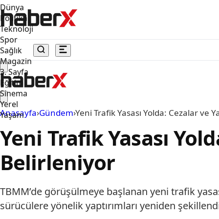
Dünya
Politika
Teknoloji
Spor
Sağlık
Magazin
3. Sayfa
Eğitim
Sinema
Yerel
Anasayfa
›
Gündem
›
Yeni Trafik Yasası Yolda: Cezalar ve Y
Yaşam
Yeni Trafik Yasası Yol
Belirleniyor
TBMM’de görüşülmeye başlanan yeni trafik yasası t
sürücülere yönelik yaptırımları yeniden şekillend