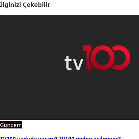
İlginizi Çekebilir
Gündem
TV100 uyduda var mı? TV100 neden açılmıyor?