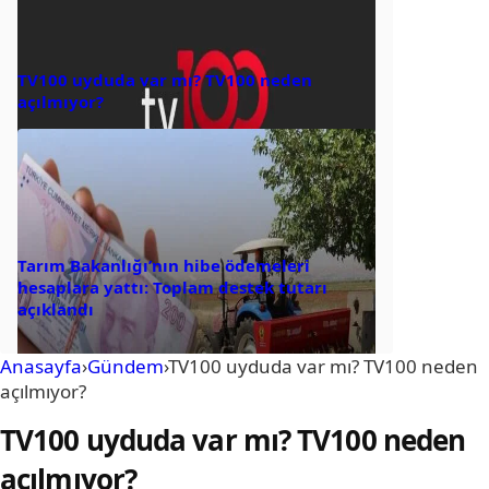
TV100 uyduda var mı? TV100 neden
açılmıyor?
Tarım Bakanlığı’nın hibe ödemeleri
hesaplara yattı: Toplam destek tutarı
açıklandı
Anasayfa
›
Gündem
›
TV100 uyduda var mı? TV100 neden
açılmıyor?
TV100 uyduda var mı? TV100 neden
açılmıyor?