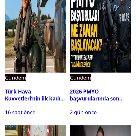
Gündem
Gündem
Türk Hava
2026 PMYO
Kuvvetleri’nin ilk kadın
başvurularında son
generali Özlem
durum ne?
16 saat önce
2 gün önce
Karapınar hakkında
dikkat çeken detay
ortaya çıktı