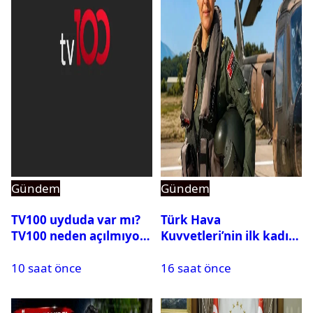
Gündem
Gündem
TV100 uyduda var mı?
Türk Hava
TV100 neden açılmıyor?
Kuvvetleri’nin ilk kadın
generali Özlem
10 saat önce
16 saat önce
Karapınar hakkında
dikkat çeken detay
ortaya çıktı