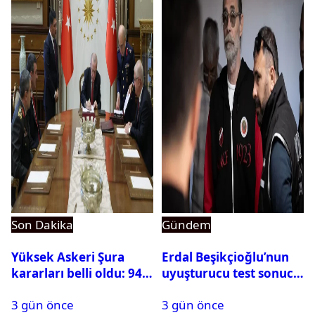
Son Dakika
Gündem
Yüksek Askeri Şura
Erdal Beşikçioğlu’nun
kararları belli oldu: 94
uyuşturucu test sonucu
isim terfi etti
belli oldu
3 gün önce
3 gün önce