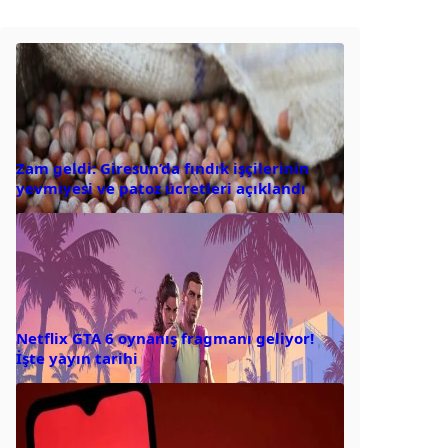
Zam geldi: Giresun’da fındık işçilerinin
yevmiyesi ve patoz ücretleri açıklandı
Netflix GTA 6 oynanış fragmanı geliyor!
İşte yayın tarihi