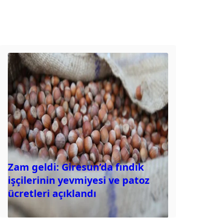
Zam geldi: Giresun’da fındık
işçilerinin yevmiyesi ve patoz
ücretleri açıklandı