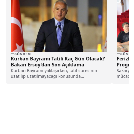
GÜNDEM
GÜNDE
Kurban Bayramı Tatili Kaç Gün Olacak?
Ferizli
Bakan Ersoy’dan Son Açıklama
Progra
Kurban Bayramı yaklaşırken, tatil süresinin
Sakarya'n
uzatılıp uzatılmayacağı konusunda
mücadel
kamuoyunda yoğun bir merak ve belirsizlik...
Rehber" 