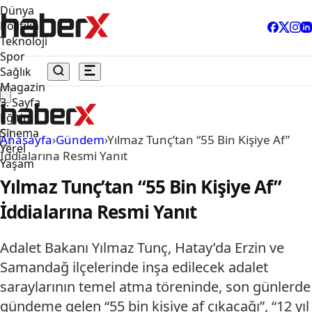
Dünya
Politika
Teknoloji
Spor
Sağlık
Magazin
3. Sayfa
Eğitim
Sinema
Anasayfa
›
Gündem
›
Yılmaz Tunç’tan “55 Bin Kişiye Af”
Yerel
İddialarına Resmi Yanıt
Yaşam
Yılmaz Tunç’tan “55 Bin Kişiye Af”
İddialarına Resmi Yanıt
Adalet Bakanı Yılmaz Tunç, Hatay’da Erzin ve
Samandağ ilçelerinde inşa edilecek adalet
saraylarının temel atma töreninde, son günlerde
gündeme gelen “55 bin kişiye af çıkacağı”, “12 yıl