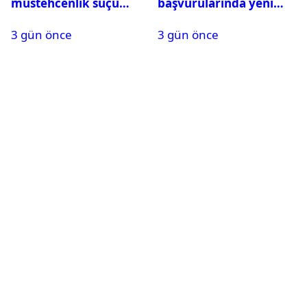
müstehcenlik suçu
başvurularında yeni
kapsamında gözaltına
dönem başladı
3 gün önce
3 gün önce
alındı