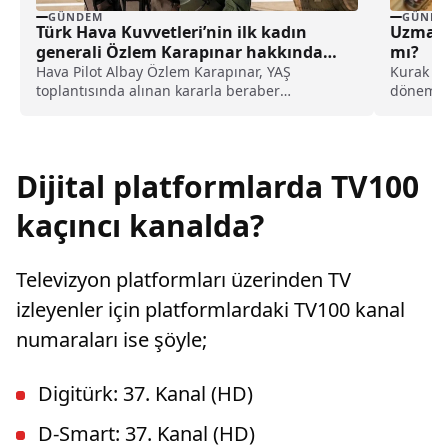
GÜNDEM
GÜNDE
Türk Hava Kuvvetleri’nin ilk kadın
Uzman 
generali Özlem Karapınar hakkında
mı?
dikkat çeken detay ortaya çıktı
Hava Pilot Albay Özlem Karapınar, YAŞ
Kurak ge
toplantısında alınan kararla beraber
dönemini
tuğgeneral rütbesine terfi edilmiş ve böylece,
yağış...
Türk Hava Kuvvetleri'nin ilk kadın generali
olmuştu. Karapınar'ın dedesine ve amcasının
da gazi olduğu öğrenildi.
Dijital platformlarda TV100
kaçıncı kanalda?
Televizyon platformları üzerinden TV
izleyenler için platformlardaki TV100 kanal
numaraları ise şöyle;
Digitürk: 37. Kanal (HD)
D-Smart: 37. Kanal (HD)