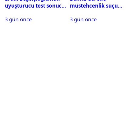
uyuşturucu test sonucu
müstehcenlik suçu
belli oldu
kapsamında gözaltına
3 gün önce
3 gün önce
alındı