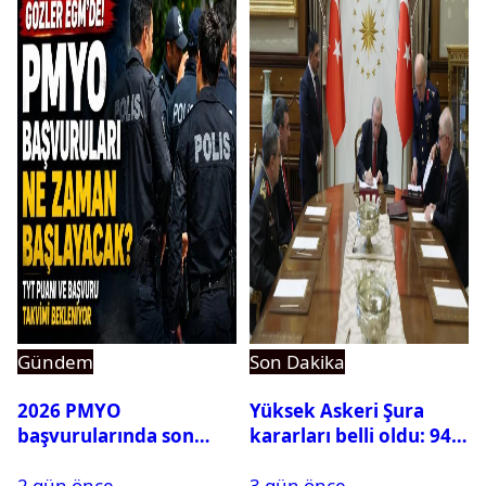
Gündem
Son Dakika
2026 PMYO
Yüksek Askeri Şura
başvurularında son
kararları belli oldu: 94
durum ne?
isim terfi etti
2 gün önce
3 gün önce