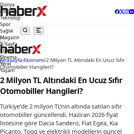
Dünya
Politika
Teknoloji
Spor
Sağlık
Magazin
3. Sayfa
Eğitim
Sinema
Anasayfa
›
Ekonomi
›
2 Milyon TL Altındaki En Ucuz Sıfır
Yerel
Otomobiller Hangileri?
Yaşam
2 Milyon TL Altındaki En Ucuz Sıfır
Otomobiller Hangileri?
Türkiye’de 2 milyon TL’nin altında satılan sıfır
otomobiller güncellendi. Haziran 2026 fiyat
listesine göre Dacia Sandero, Fiat Egea, Kia
Picanto, Togg ve elektrikli modellerin güncel