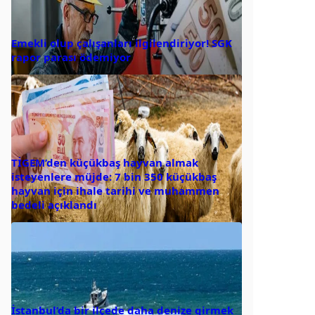
Emekli olup çalışanları ilgilendiriyor! SGK
rapor parası ödemiyor
TİGEM’den küçükbaş hayvan almak
isteyenlere müjde: 7 bin 350 küçükbaş
hayvan için ihale tarihi ve muhammen
bedeli açıklandı
İstanbul’da bir ilçede daha denize girmek