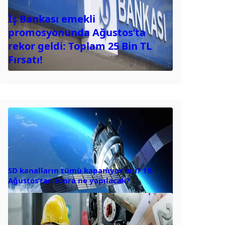
İş Bankası emekli
promosyonunda Ağustos’ta
rekor geldi: Toplam 25 Bin TL
Fırsatı!
SD kanalların tümü kapanıyor mu? 15
Ağustos’tan sonra ne yapılacak?