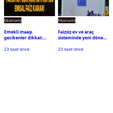
Ekonomi
Ekonomi
Emekli maaşı
Faizsiz ev ve araç
gecikenler dikkat:
sisteminde yeni dönem:
Yargıtay’dan emekli
BDDK limitleri
23 saat önce
23 saat önce
maaşı için emsal faiz
değiştirdi
kararı