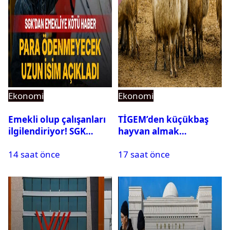
Ekonomi
Ekonomi
Emekli olup çalışanları
TİGEM’den küçükbaş
ilgilendiriyor! SGK
hayvan almak
rapor parası ödemiyor
isteyenlere müjde: 7 bin
14 saat önce
17 saat önce
350 küçükbaş hayvan
için ihale tarihi ve
muhammen bedeli
açıklandı