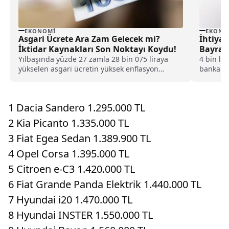
EKONOMI
EKONO
Asgari Ücrete Ara Zam Gelecek mi?
İhtiyaç
İktidar Kaynakları Son Noktayı Koydu!
Bayram
Yılbaşında yüzde 27 zamla 28 bin 075 liraya
4 bin li
yükselen asgari ücretin yüksek enflasyon
banka he
nedeniyle 4 bin 663 lirası eridi. Bunun
Gaziante
ardından asgari ücrete ara zam yapımı gelip
ihtiyaç s
gelmeyeceği merak konusu olurken, iktidar
haber ve
1 Dacia Sandero 1.295.000 TL
kaynakları ise iddialara son noktayı koydu.
yapılaca
2 Kia Picanto 1.335.000 TL
3 Fiat Egea Sedan 1.389.900 TL
4 Opel Corsa 1.395.000 TL
5 Citroen e-C3 1.420.000 TL
6 Fiat Grande Panda Elektrik 1.440.000 TL
7 Hyundai i20 1.470.000 TL
8 Hyundai INSTER 1.550.000 TL