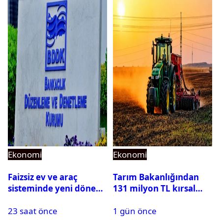
Ekonomi
Ekonomi
Faizsiz ev ve araç
Tarım Bakanlığından
sisteminde yeni dönem:
131 milyon TL kırsal
BDDK limitleri
kalkınma desteği:
23 saat önce
1 gün önce
değiştirdi
Toplam 688 milyon TL