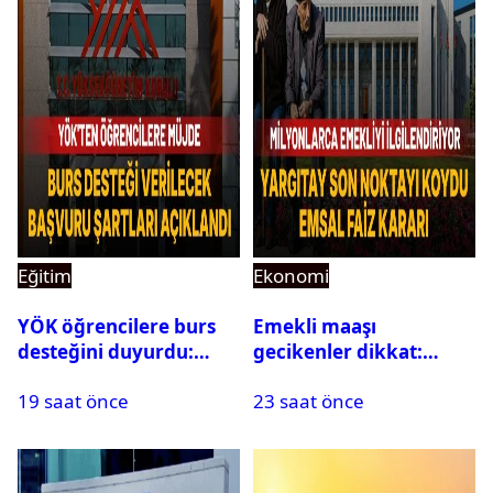
Eğitim
Ekonomi
YÖK öğrencilere burs
Emekli maaşı
desteğini duyurdu:
gecikenler dikkat:
Başvuru şartları
Yargıtay’dan emekli
19 saat önce
23 saat önce
açıklandı
maaşı için emsal faiz
kararı