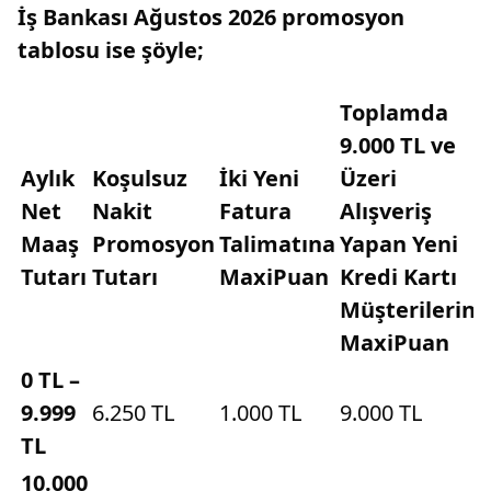
İş Bankası Ağustos 2026 promosyon
tablosu ise şöyle;
Toplamda
9.000 TL ve
Aylık
Koşulsuz
İki Yeni
Üzeri
Net
Nakit
Fatura
Alışveriş
Maaş
Promosyon
Talimatına
Yapan Yeni
Tutarı
Tutarı
MaxiPuan
Kredi Kartı
Müşterilerine
MaxiPuan
0 TL –
9.999
6.250 TL
1.000 TL
9.000 TL
TL
10.000