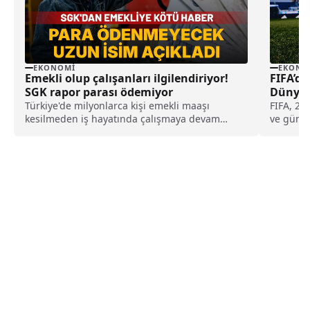
EKONOMI
EKONO
Emekli olup çalışanları ilgilendiriyor!
FIFA’da
SGK rapor parası ödemiyor
Dünya K
Türkiye'de milyonlarca kişi emekli maaşı
FIFA, 2026 Dün
kesilmeden iş hayatında çalışmaya devam
ve gümüş
ederken, bu kişilerin hastalık yüzünden rapor
Nadir Met
aldığında SGK'dan rapor parası alamadığı
Türk simg
öğrenildi. SGK'nın sadece iş kazası ve meslek
destekli
hastalığı gibi durumlarda ödeme yaptığı ifade
çıkaraca
edildi.