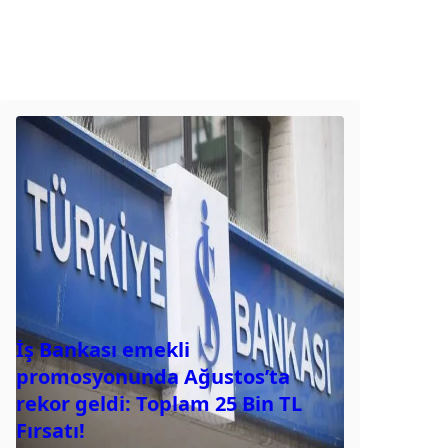
İş Bankası emekli
promosyonunda Ağustos’ta
rekor geldi: Toplam 25 Bin TL
Fırsatı!