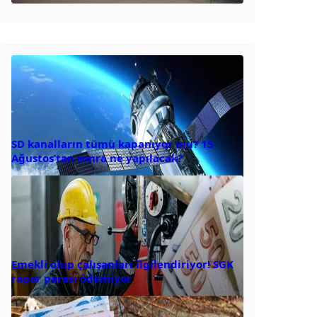
SD kanalların tümü kapanıyor mu? 15
Ağustos’tan sonra ne yapılacak?
Emekli olup çalışanları ilgilendiriyor! SGK
rapor parası ödemiyor