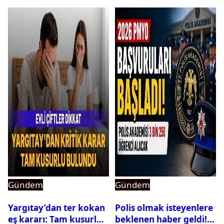
Gündem
Gündem
Yargıtay’dan ter kokan
Polis olmak isteyenlere
eş kararı: Tam kusurlu
beklenen haber geldi!