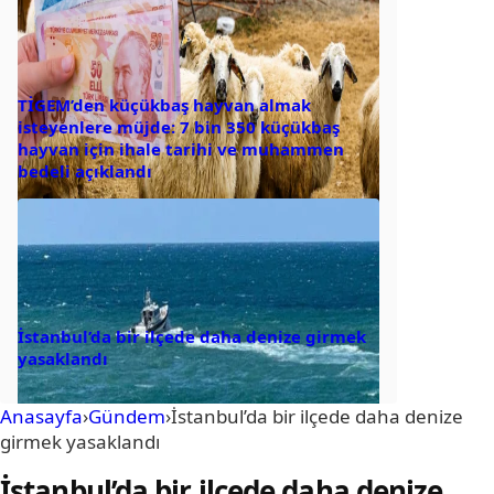
TİGEM’den küçükbaş hayvan almak
isteyenlere müjde: 7 bin 350 küçükbaş
hayvan için ihale tarihi ve muhammen
bedeli açıklandı
İstanbul’da bir ilçede daha denize girmek
yasaklandı
Anasayfa
›
Gündem
›
İstanbul’da bir ilçede daha denize
girmek yasaklandı
İstanbul’da bir ilçede daha denize