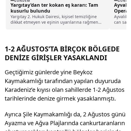
GÜNDEM
GÜNDE
Yargıtay’dan ter kokan eş kararı: Tam
Ayvalı
kusurlu bulundu
Opera
Yargıtay 2. Hukuk Dairesi, kişisel temizliğine
Ayvalık 
dikkat etmeyen ve eşinin uyarılarına rağmen
can sall
duş almayarak sürekli ter kokan kocayı tam
göçmenle
kusurlu buldu. Bu kapsamda çiftin
boşanmasına karar verilirken, kocanın 360 bin
lira tazminat ödemesine karar verildi.
1-2 AĞUSTOS’TA BİRÇOK BÖLGEDE
DENİZE GİRİŞLER YASAKLANDI
Geçtiğimiz günlerde yine Beykoz
Kaymakamlığı tarafından yapılan duyuruda
Karadeniz’e kıyısı olan sahillerde 1-2 Ağustos
tarihlerinde denize girmek yasaklanmıştı.
Ayrıca Şile Kaymakamlığı da, 2 Ağustos günü
Ayazma ve Ağva Plajlarında cankurtaranların