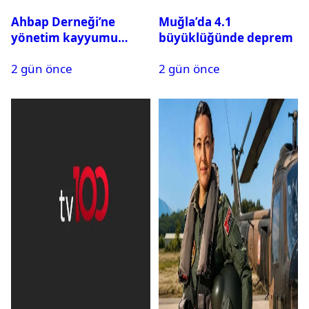
Ahbap Derneği’ne
Muğla’da 4.1
yönetim kayyumu
büyüklüğünde deprem
atandı: Kapatma davası
2 gün önce
2 gün önce
açıldı