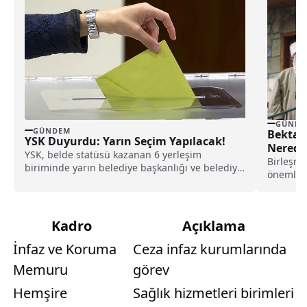
GÜNDE
GÜNDEM
Bektaşi
YSK Duyurdu: Yarın Seçim Yapılacak!
Nerede
YSK, belde statüsü kazanan 6 yerleşim
Birleşmi
biriminde yarın belediye başkanlığı ve belediye
önemli b
meclis üyeliği seçimlerinin gerçekleştirileceğini
Milletler
duyurdu.
Kadro
Açıklama
İnfaz ve Koruma
Ceza infaz kurumlarında
Memuru
görev
Hemşire
Sağlık hizmetleri birimleri