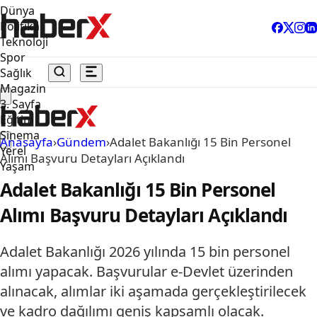
Dünya
Politika
Teknoloji
Spor
Sağlık
Magazin
3. Sayfa
Eğitim
Sinema
Anasayfa
›
Gündem
›
Adalet Bakanlığı 15 Bin Personel
Yerel
Alımı Başvuru Detayları Açıklandı
Yaşam
Adalet Bakanlığı 15 Bin Personel
Alımı Başvuru Detayları Açıklandı
Adalet Bakanlığı 2026 yılında 15 bin personel
alımı yapacak. Başvurular e-Devlet üzerinden
alınacak, alımlar iki aşamada gerçekleştirilecek
ve kadro dağılımı geniş kapsamlı olacak.