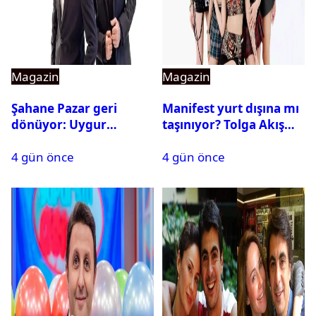
Magazin
Magazin
Şahane Pazar geri
Manifest yurt dışına mı
dönüyor: Uygur
taşınıyor? Tolga Akış
kardeşlerden beklenen
son noktayı koydu
4 gün önce
4 gün önce
açıklama geldi