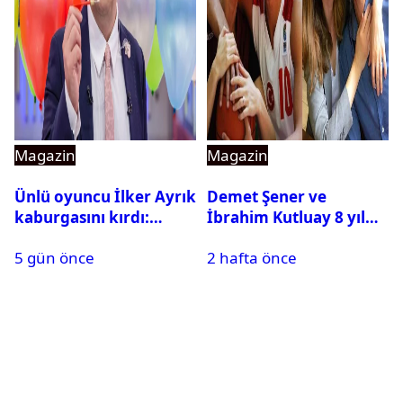
Magazin
Magazin
Ünlü oyuncu İlker Ayrık
Demet Şener ve
kaburgasını kırdı:
İbrahim Kutluay 8 yıl
Sağlık durumu nasıl?
sonra bir araya geldi:
5 gün önce
2 hafta önce
Ailece Yunanistan
tatiline gittiler