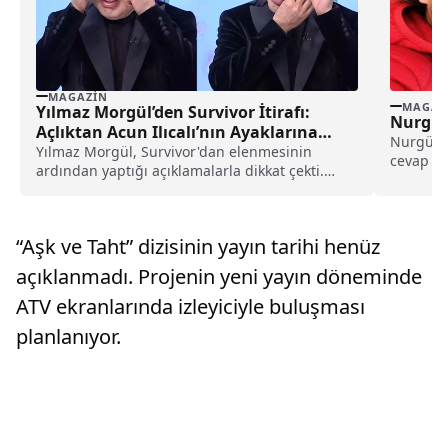
MAGAZIN
MAGAZ
Yılmaz Morgül’den Survivor İtirafı:
Nurgül 
Açlıktan Acun Ilıcalı’nın Ayaklarına
Nurgül Y
Kapandım!
Yılmaz Morgül, Survivor'dan elenmesinin
cevap ve
ardından yaptığı açıklamalarla dikkat çekti.
bir ilişki.
Ünlü sanatçı, açlıktan neredeyse ölecek
duruma geldiğini ve bu nedenle Acun Ilıcalı'nın
ayaklarına kapanarak kendisinden yiyecek
“Aşk ve Taht” dizisinin yayın tarihi henüz
istediğini söyledi.
açıklanmadı. Projenin yeni yayın döneminde
ATV ekranlarında izleyiciyle buluşması
planlanıyor.