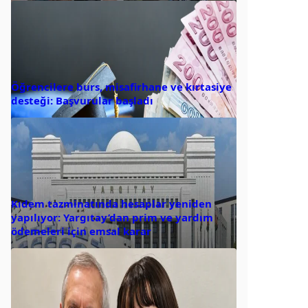
Öğrencilere burs, misafirhane ve kırtasiye
desteği: Başvurular başladı
Kıdem tazminatında hesaplar yeniden
yapılıyor: Yargıtay’dan prim ve yardım
ödemeleri için emsal karar