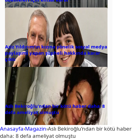
Aziz Yıldırım’ın kızına yönelik sosyal medya
paylaşımı yapan şüpheli hakkında karar
çıktı
Aslı Bekiroğlu’ndan bir kötü haber daha: 8
defa ameliyat olmuştu
Anasayfa
›
Magazin
›
Aslı Bekiroğlu’ndan bir kötü haber
daha: 8 defa ameliyat olmuştu