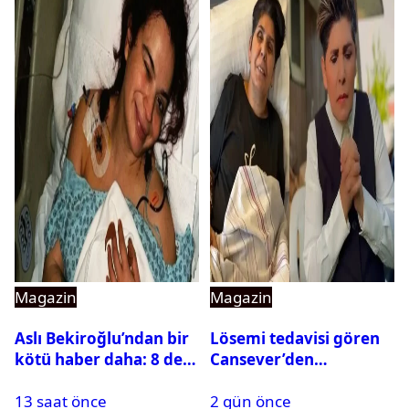
Magazin
Magazin
Aslı Bekiroğlu’ndan bir
Lösemi tedavisi gören
kötü haber daha: 8 defa
Cansever’den
ameliyat olmuştu
duygulandıran mesaj
13 saat önce
2 gün önce