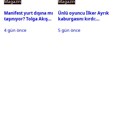
Magazin
Magazin
Manifest yurt dışına mı
Ünlü oyuncu İlker Ayrık
taşınıyor? Tolga Akış
kaburgasını kırdı:
son noktayı koydu
Sağlık durumu nasıl?
4 gün önce
5 gün önce