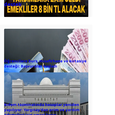
destek
Öğrencilere burs, misafirhane ve kırtasiye
desteği: Başvurular başladı
Kıdem tazminatında hesaplar yeniden
yapılıyor: Yargıtay’dan prim ve yardım
ödemeleri için emsal karar