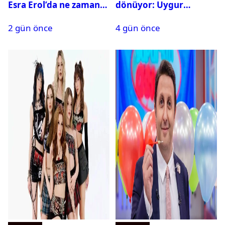
Esra Erol’da ne zaman
dönüyor: Uygur
başlıyor?
kardeşlerden beklenen
2 gün önce
4 gün önce
açıklama geldi