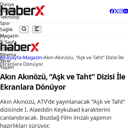
Dünya
Politika
Teknoloji
Spor
Sağlık
Magazin
3. Sayfa
Eğitim
Sinema
Anasayfa
›
Magazin
›
Akın Akınözü, “Aşk ve Taht” Dizisi İle
Yerel
Ekranlara Dönüyor
Yaşam
Akın Akınözü, “Aşk ve Taht” Dizisi İle
Ekranlara Dönüyor
Akın Akınözü, ATV’de yayınlanacak “Aşk ve Taht”
dizisinde I. Alaeddin Keykubad karakterini
canlandıracak. Bozdağ Film imzalı yapımın
hazırlıkları sürüyor.