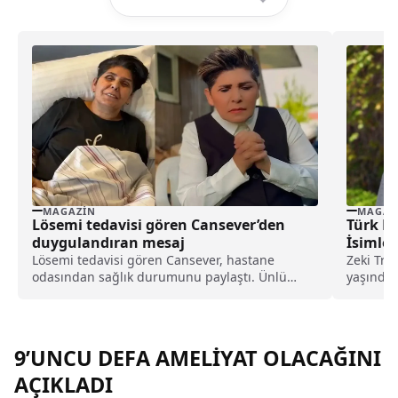
MAGAZIN
MAGAZ
Lösemi tedavisi gören Cansever’den
Türk M
duygulandıran mesaj
İsimler
Kaybet
Lösemi tedavisi gören Cansever, hastane
Zeki Tri
odasından sağlık durumunu paylaştı. Ünlü
yaşında 
sanatçı, yoğun tedavi sürecini anlatarak
Şişli Te
sevenlerinden dua istedi.
9’UNCU DEFA AMELİYAT OLACAĞINI
AÇIKLADI