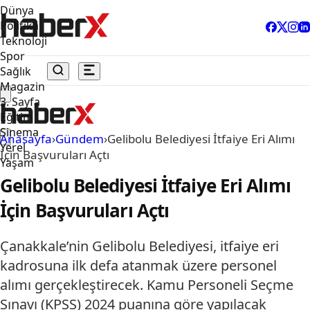
Dünya
Politika
Teknoloji
Spor
Sağlık
Magazin
3. Sayfa
Eğitim
Sinema
Anasayfa
›
Gündem
›
Gelibolu Belediyesi İtfaiye Eri Alımı
Yerel
İçin Başvuruları Açtı
Yaşam
Gelibolu Belediyesi İtfaiye Eri Alımı
İçin Başvuruları Açtı
Çanakkale’nin Gelibolu Belediyesi, itfaiye eri
kadrosuna ilk defa atanmak üzere personel
alımı gerçekleştirecek. Kamu Personeli Seçme
Sınavı (KPSS) 2024 puanına göre yapılacak