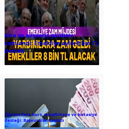
Kira ve alışveriş yardımı
zamlandı: Emekliye aylık 8 bin TL
destek
Öğrencilere burs, misafirhane ve kırtasiye
desteği: Başvurular başladı