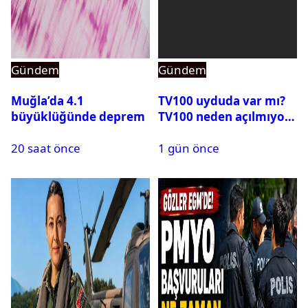
Gündem
Gündem
Muğla’da 4.1
TV100 uyduda var mı?
büyüklüğünde deprem
TV100 neden açılmıyor?
20 saat önce
1 gün önce