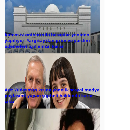
Kıdem tazminatında hesaplar yeniden
yapılıyor: Yargıtay’dan prim ve yardım
ödemeleri için emsal karar
Aziz Yıldırım’ın kızına yönelik sosyal medya
paylaşımı yapan şüpheli hakkında karar
çıktı