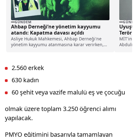
GÜNDEM
GÜNDE
Ahbap Derneği’ne yönetim kayyumu
Uyuştu
atandı: Kapatma davası açıldı
Terörist
Asliye Hukuk Mahkemesi, Ahbap Derneği'ne
MİT'in o
yönetim kayyumu atanmasına karar verirken,
Abdulmut
İstanbul Cumhuriyet Başsavcılığı ise, derneğin
uyuşturu
kapatılması için Asliye Hukuk Mahkemesi'ne
dava açtı.
2.560 erkek
630 kadın
60 şehit veya vazife malulü eş ve çocuğu
olmak üzere toplam 3.250 öğrenci alımı
yapılacak.
PMYO eğitimini başarıyla tamamlayan