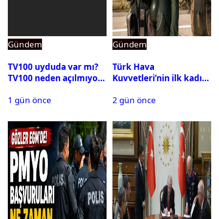
Gündem
Gündem
TV100 uyduda var mı?
Türk Hava
TV100 neden açılmıyor?
Kuvvetleri’nin ilk kadın
generali Özlem
1 gün önce
2 gün önce
Karapınar hakkında
dikkat çeken detay
ortaya çıktı