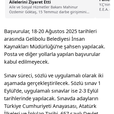
Ailelerini Ziyaret Etti
Y.Ç'nin 
Aile ve Sosyal Hizmetler Bakanı Mahinur
E.E.A. (1
Özdemir Göktaş, 15 Temmuz darbe girişiminin
9. yıl...
Başvurular, 18-20 Ağustos 2025 tarihleri
arasında Gelibolu Belediyesi İnsan
Kaynakları Müdürlüğü’ne şahsen yapılacak.
Posta ve diğer yollarla yapılan başvurular
kabul edilmeyecek.
Sınav süreci, sözlü ve uygulamalı olarak iki
aşamada gerçekleştirilecek. Sözlü sınav 1
Eylül’de, uygulamalı sınavlar ise 2-3 Eylül
tarihlerinde yapılacak. Sınavda adayların
Türkiye Cumhuriyeti Anayasası, Atatürk
İlkeleri ve İnkılap Tarihi, 657 sayılı Devlet