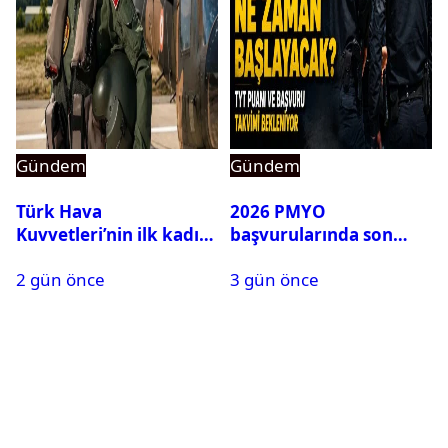
Gündem
Gündem
Türk Hava
2026 PMYO
Kuvvetleri’nin ilk kadın
başvurularında son
generali Özlem
durum ne?
2 gün önce
3 gün önce
Karapınar hakkında
dikkat çeken detay
ortaya çıktı