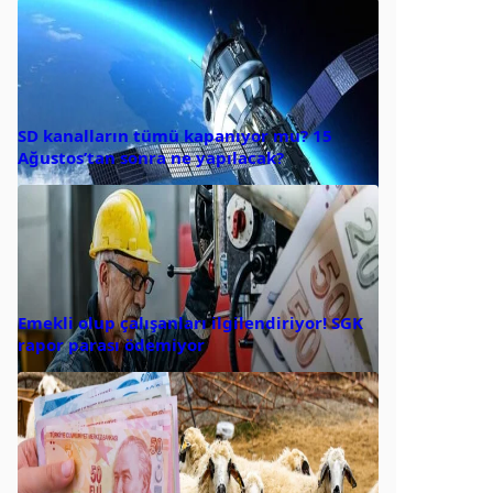
SD kanalların tümü kapanıyor mu? 15
Ağustos’tan sonra ne yapılacak?
Emekli olup çalışanları ilgilendiriyor! SGK
rapor parası ödemiyor