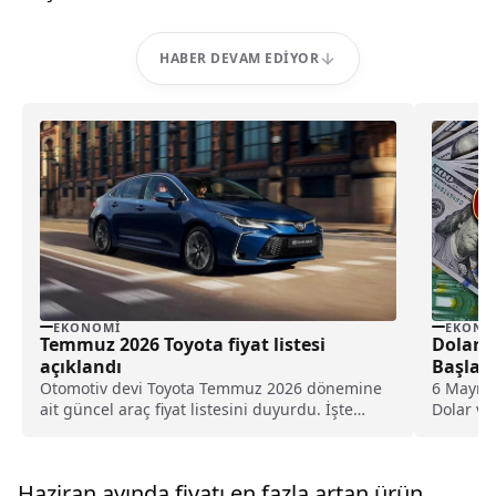
HABER DEVAM EDIYOR
EKONOMI
EKONO
Temmuz 2026 Toyota fiyat listesi
Dolar v
açıklandı
Başlad
Otomotiv devi Toyota Temmuz 2026 dönemine
6 Mayıs 
ait güncel araç fiyat listesini duyurdu. İşte
Dolar ve
kampanyalı seçeneklerle Temmuz 2026 Toyota
USD/TRY 
fiyat listesi.
piyasala
Haziran ayında fiyatı en fazla artan ürün