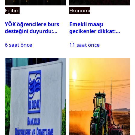
Eğitim
Ekonomi
YÖK öğrencilere burs
Emekli maaşı
desteğini duyurdu:
gecikenler dikkat:
Başvuru şartları
Yargıtay’dan emekli
6 saat önce
11 saat önce
açıklandı
maaşı için emsal faiz
kararı