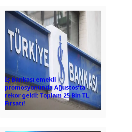
İş Bankası emekli
promosyonunda Ağustos’ta
rekor geldi: Toplam 25 Bin TL
Fırsatı!