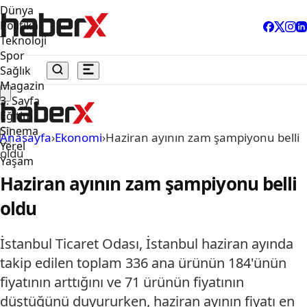
Dünya
Politika
Teknoloji
Spor
Sağlık
Magazin
3. Sayfa
Eğitim
Sinema
Anasayfa
›
Ekonomi
›
Haziran ayının zam şampiyonu belli
Yerel
oldu
Yaşam
Haziran ayının zam şampiyonu belli
oldu
İstanbul Ticaret Odası, İstanbul haziran ayında
takip edilen toplam 336 ana ürünün 184'ünün
fiyatının arttığını ve 71 ürünün fiyatının
düştüğünü duyururken, haziran ayının fiyatı en