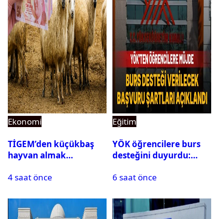
Ekonomi
Eğitim
TİGEM’den küçükbaş
YÖK öğrencilere burs
hayvan almak
desteğini duyurdu:
isteyenlere müjde: 7 bin
Başvuru şartları
4 saat önce
6 saat önce
350 küçükbaş hayvan
açıklandı
için ihale tarihi ve
muhammen bedeli
açıklandı