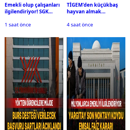
Emekli olup çalışanları
TİGEM’den küçükbaş
ilgilendiriyor! SGK
hayvan almak
rapor parası ödemiyor
isteyenlere müjde: 7 bin
1 saat önce
4 saat önce
350 küçükbaş hayvan
için ihale tarihi ve
muhammen bedeli
açıklandı