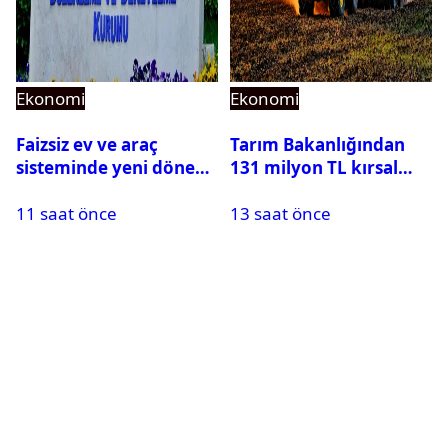
Ekonomi
Ekonomi
Faizsiz ev ve araç
Tarım Bakanlığından
sisteminde yeni dönem:
131 milyon TL kırsal
BDDK limitleri
kalkınma desteği:
11 saat önce
13 saat önce
değiştirdi
Toplam 688 milyon TL
ödendi