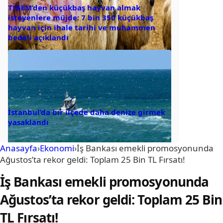
TİGEM’den küçükbaş hayvan almak
isteyenlere müjde: 7 bin 350 küçükbaş
hayvan için ihale tarihi ve muhammen
bedeli açıklandı
İstanbul’da bir ilçede daha denize girmek
yasaklandı
Anasayfa
›
Ekonomi
›
İş Bankası emekli promosyonunda
Ağustos’ta rekor geldi: Toplam 25 Bin TL Fırsatı!
İş Bankası emekli promosyonunda
Ağustos’ta rekor geldi: Toplam 25 Bin
TL Fırsatı!