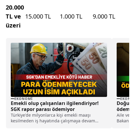
20.000
TL ve
15.000 TL
1.000 TL
9.000 TL
üzeri
EKONOMI
EKONO
Emekli olup çalışanları ilgilendiriyor!
Doğum
SGK rapor parası ödemiyor
ödemesi
tutarl
Türkiye'de milyonlarca kişi emekli maaşı
Aile ve 
kesilmeden iş hayatında çalışmaya devam
Bakanı 
ederken, bu kişilerin hastalık yüzünden rapor
kapsamı
aldığında SGK'dan rapor parası alamadığı
bugünden