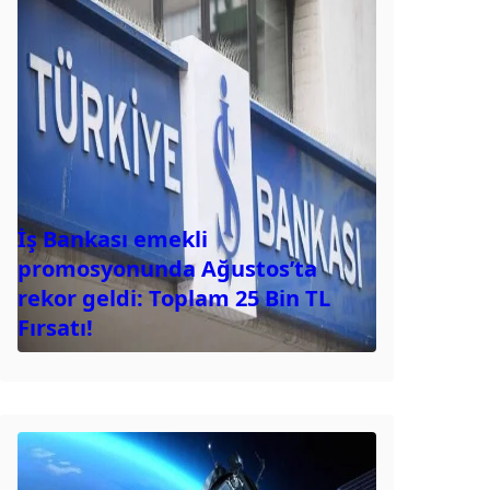
İş Bankası emekli
promosyonunda Ağustos’ta
rekor geldi: Toplam 25 Bin TL
Fırsatı!