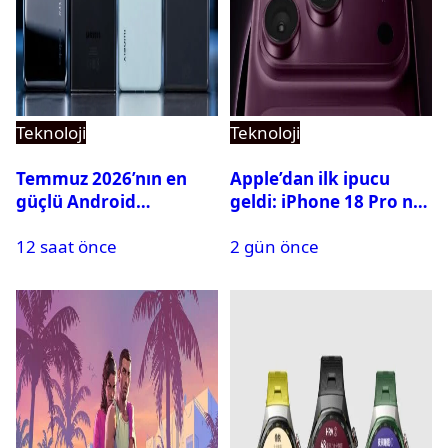
Teknoloji
Teknoloji
Temmuz 2026’nın en
Apple’dan ilk ipucu
güçlü Android
geldi: iPhone 18 Pro ne
telefonları belli oldu
zaman tanıtılacak?
12 saat önce
2 gün önce