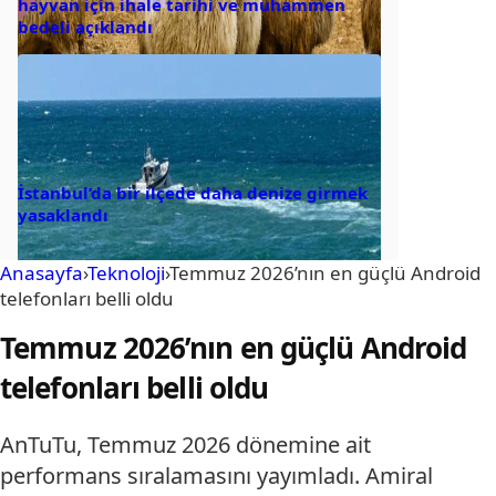
hayvan için ihale tarihi ve muhammen
bedeli açıklandı
İstanbul’da bir ilçede daha denize girmek
yasaklandı
Anasayfa
›
Teknoloji
›
Temmuz 2026’nın en güçlü Android
telefonları belli oldu
Temmuz 2026’nın en güçlü Android
telefonları belli oldu
AnTuTu, Temmuz 2026 dönemine ait
performans sıralamasını yayımladı. Amiral