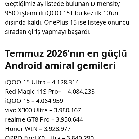
Geçtiğimiz ay listede bulunan Dimensity
9500 işlemcili iQOO 15T bu kez ilk 10’un
dışında kaldı. OnePlus 15 ise listeye onuncu
sıradan giriş yapmayı başardı.
Temmuz 2026’nın en güçlü
Android amiral gemileri
iQOO 15 Ultra – 4.128.314
Red Magic 11S Pro+ – 4.084.233
iQOO 15 – 4.064.959
vivo X300 Ultra – 3.980.167
realme GT8 Pro – 3.950.644
Honor WIN – 3.928.977
OPPO Find X9 Ultra – 3.849.290