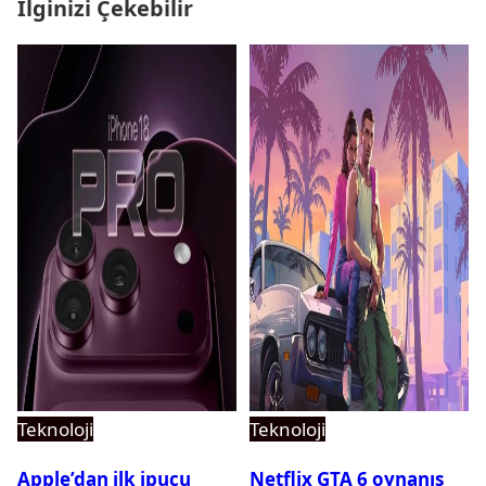
İlginizi Çekebilir
Teknoloji
Teknoloji
Apple’dan ilk ipucu
Netflix GTA 6 oynanış