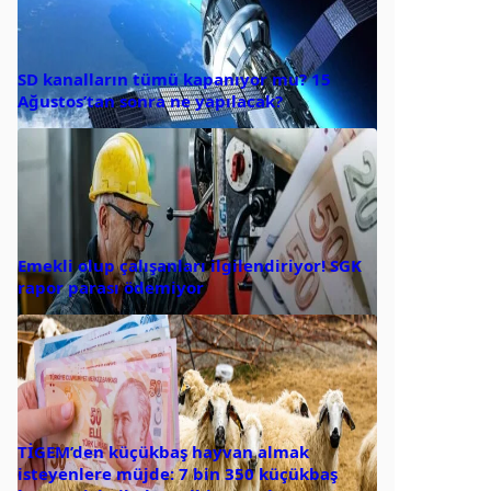
SD kanalların tümü kapanıyor mu? 15
Ağustos’tan sonra ne yapılacak?
Emekli olup çalışanları ilgilendiriyor! SGK
rapor parası ödemiyor
TİGEM’den küçükbaş hayvan almak
isteyenlere müjde: 7 bin 350 küçükbaş