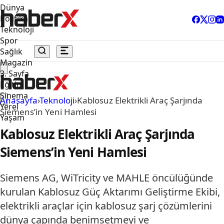
Dünya
Politika
Teknoloji
Spor
Sağlık
Magazin
3. Sayfa
Eğitim
Sinema
Anasayfa
›
Teknoloji
›
Kablosuz Elektrikli Araç Şarjında
Yerel
Siemens’in Yeni Hamlesi
Yaşam
Kablosuz Elektrikli Araç Şarjında
Siemens’in Yeni Hamlesi
Siemens AG, WiTricity ve MAHLE öncülüğünde
kurulan Kablosuz Güç Aktarımı Geliştirme Ekibi,
elektrikli araçlar için kablosuz şarj çözümlerini
dünya çapında benimsetmeyi ve