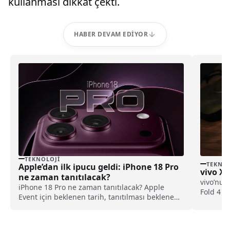
kullanması dikkat çekti.
HABER DEVAM EDIYOR
TEKNOLOJI
TEKNOL
Apple’dan ilk ipucu geldi: iPhone 18 Pro
vivo X 
ne zaman tanıtılacak?
vivo’nun 
iPhone 18 Pro ne zaman tanıtılacak? Apple
Fold 4 iç
Event için beklenen tarih, tanıtılması beklenen
ürünler ve son gelişmeler haberimizde.