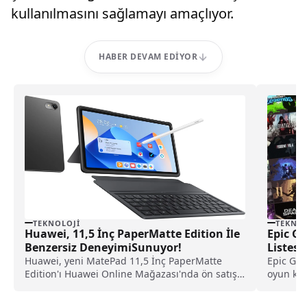
kullanılmasını sağlamayı amaçlıyor.
HABER DEVAM EDIYOR
TEKNOLOJI
TEKNOL
Huawei, 11,5 İnç PaperMatte Edition İle
Epic Ga
Benzersiz DeneyimiSunuyor!
Listesi
Huawei, yeni MatePad 11,5 İnç PaperMatte
Epic Gam
Edition'ı Huawei Online Mağazası'nda ön satışa
oyun kam
sunuyor.Şirket, önceki...
dünyasın