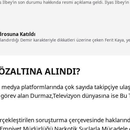
 İlbey’in son durumu hakkında resmi açıklama geldi. İlyas İlbey’
drosuna Katıldı
ndırdığı Demir karakteriyle dikkatleri üzerine çeken Ferit Kaya, ye
ZALTINA ALINDI?
al medya platformlarında çok sayıda takipçiye ul
ak görev alan Durmaz,Televizyon dünyasına ise Bu 
çekleştirilen soruşturma çerçevesinde haklarında
Emniyet Müdürlüğü Narkotik Suçlarla Mücadele ek