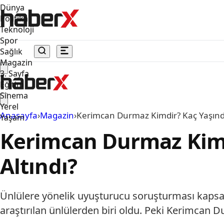
Dünya
Politika
Teknoloji
Spor
Sağlık
Magazin
3. Sayfa
Eğitim
Sinema
Yerel
Anasayfa
›
Magazin
›
Kerimcan Durmaz Kimdir? Kaç Yaşında
Yaşam
Kerimcan Durmaz Kimd
Altındı?
Ünlülere yönelik uyuşturucu soruşturması kapsa
araştırılan ünlülerden biri oldu. Peki Kerimcan 