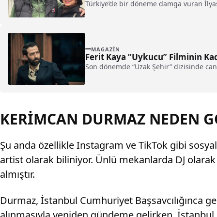
Türkiye’de bir döneme damga vuran İlyas
MAGAZIN
Ferit Kaya “Uykucu” Filminin Ka
Son dönemde “Uzak Şehir” dizisinde canla
KERİMCAN DURMAZ NEDEN GÖ
Şu anda özellikle Instagram ve TikTok gibi sosy
artist olarak biliniyor. Ünlü mekanlarda DJ olar
almıştır.
Durmaz, İstanbul Cumhuriyet Başsavcılığınca ger
alınmasıyla yeniden gündeme gelirken, İstanbul 