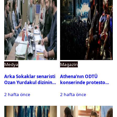
Medya
Magazin
Arka Sokaklar senaristi
Athena’nın ODTÜ
Ozan Yurdakul dizinin
konserinde protesto
final yaptığını duyurdu
krizi
2 hafta önce
2 hafta önce