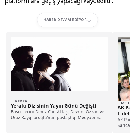
platformlara geçiş yapacağı kaydedildi.
HABER DEVAM EDIYOR
MEDYA
MEDYA
Yeraltı Dizisinin Yayın Günü Değişti
AK Part
Başrollerini Deniz Can Aktaş, Devrim Özkan ve
Lülebur
Uraz Kaygılaroğlu’nun paylaştığı Medyapım
ziyaret
AK Parti
imzalı “Yeraltı” dizisinin yayın takvimi
Sarıçam,
güncellendi.
Gerenli'y