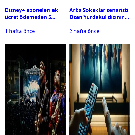
Disney+ aboneleri ek
Arka Sokaklar senaristi
ücret ödemeden S
Ozan Yurdakul dizinin
Sport kanallarını
final yaptığını duyurdu
1 hafta önce
2 hafta önce
izleyebilecek