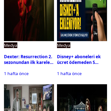
Medya
Medya
Dexter: Resurrection 2.
Disney+ aboneleri ek
sezonundan ilk kareler
ücret ödemeden S
yayınlandı
Sport kanallarını
1 hafta önce
1 hafta önce
izleyebilecek