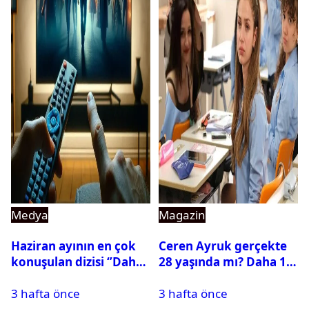
Medya
Magazin
Haziran ayının en çok
Ceren Ayruk gerçekte
konuşulan dizisi ‘’Daha
28 yaşında mı? Daha 17
17’’ oldu
Leyla kaç yaşında?
3 hafta önce
3 hafta önce