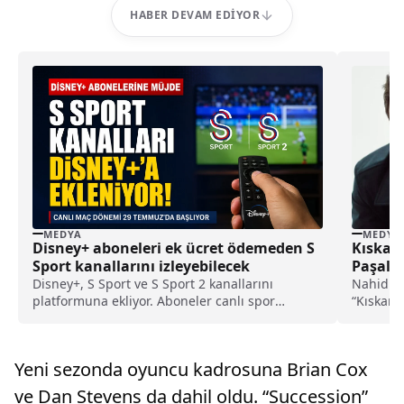
HABER DEVAM EDIYOR
MEDYA
MEDYA
Disney+ aboneleri ek ücret ödemeden S
Kıskan
Sport kanallarını izleyebilecek
Paşalı’
Sancak
Disney+, S Sport ve S Sport 2 kanallarını
Nahid Sı
platformuna ekliyor. Aboneler canlı spor
“Kıskanm
yayınlarını ek ücret ödemeden izleyebilecek.
ederken,
Yeni sezonda oyuncu kadrosuna Brian Cox
ve Dan Stevens da dahil oldu. “Succession”