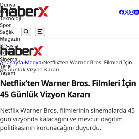
Dünya
Politika
Teknoloji
Spor
Sağlık
Magazin
3. Sayfa
Eğitim
Sinema
Anasayfa
›
Medya
›
Netflix’ten Warner Bros. Filmleri İçin
Yerel
45 Günlük Vizyon Kararı
Yaşam
Netflix’ten Warner Bros. Filmleri İçin
45 Günlük Vizyon Kararı
Netflix Warner Bros. filmlerinin sinemalarda 45
gün vizyonda kalacağını ve mevcut dağıtım
politikasının korunacağını duyurdu.