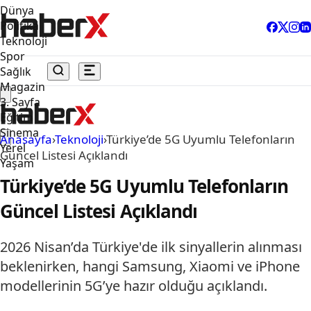
Dünya
Politika
Teknoloji
Spor
Sağlık
Magazin
3. Sayfa
Eğitim
Sinema
Anasayfa
›
Teknoloji
›
Türkiye’de 5G Uyumlu Telefonların
Yerel
Güncel Listesi Açıklandı
Yaşam
Türkiye’de 5G Uyumlu Telefonların
Güncel Listesi Açıklandı
2026 Nisan’da Türkiye'de ilk sinyallerin alınması
beklenirken, hangi Samsung, Xiaomi ve iPhone
modellerinin 5G’ye hazır olduğu açıklandı.