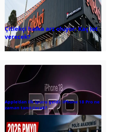
Çitlekçi halka arz oluyor: Kaç lot
verecek?
Apple’dan ilk ipucu geldi: iPhone 18 Pro ne
zaman tanıtılacak?