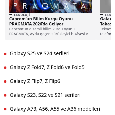
TEKNOLOJI
TEKNOL
Capcom’un Bilim Kurgu Oyunu
Galaxy 
PRAGMATA 2026’da Geliyor
Takas D
Satışta
Capcom’un gizemli bilim kurgu oyunu
Teknosa,
PRAGMATA, Ay’da geçen sürükleyici hikâyesi ve
telefonl
yeni nesil oynanışıyla 2026’da oyuncularla
buluştur
buluşmaya hazırlanıyor.
Galaxy S25 ve S24 serileri
Galaxy Z Fold7, Z Fold6 ve Fold5
Galaxy Z Flip7, Z Flip6
Galaxy S23, S22 ve S21 serileri
Galaxy A73, A56, A55 ve A36 modelleri