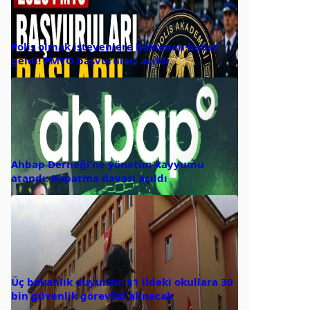
Polis olmak isteyenlere beklenen haber
geldi! PMYO başvuruları açıldı
Ahbap Derneği’ne yönetim kayyumu
atandı: Kapatma davası açıldı
Üç bakanlık duyurdu: 81 ildeki okullara 30
bin güvenlik görevlisi alınacak