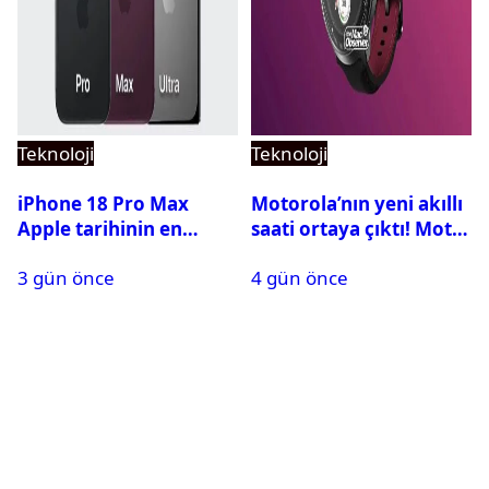
Teknoloji
Teknoloji
iPhone 18 Pro Max
Motorola’nın yeni akıllı
Apple tarihinin en
saati ortaya çıktı! Moto
pahalı iPhone’u olabilir
Watch Ultra ilk kez
3 gün önce
4 gün önce
görüntülendi