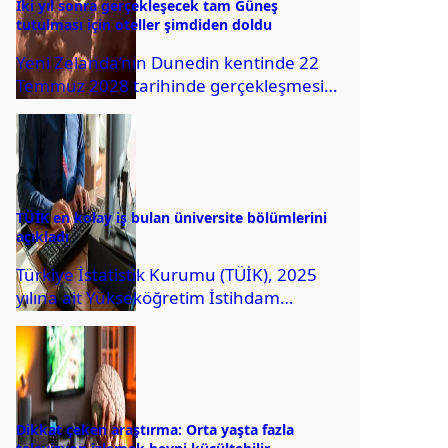
İki yıl sonra gerçekleşecek tam Güneş
tutulması için oteller şimdiden doldu
Yeni Zelanda’nın Dunedin kentinde 22
Temmuz 2028 tarihinde gerçekleşmesi
beklenen tam Güneş tutulmasını canlı
olarak izlemek isteyen kişiler,...
TÜİK en kolay iş bulan üniversite bölümlerini
açıkladı
Türkiye İstatistik Kurumu (TÜİK), 2025
yılına ait Yükseköğretim İstihdam
Göstergeleri’ni yayımladı. Verilere göre
lisans mezunlarının kayıtlı istihdam
oranı...
Dikkat çeken araştırma: Orta yaşta fazla