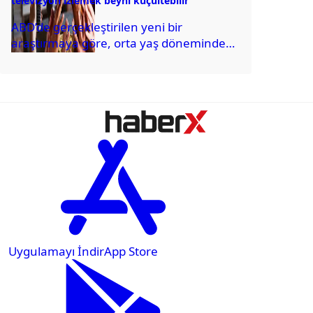
televizyon izlemek beyni küçültebilir
ABD’de gerçekleştirilen yeni bir
araştırmaya göre, orta yaş döneminde
çok fazla televizyon izlemek, ilerleyen
yıllarda beyinde hacim kaybına...
Uygulamayı İndir
App Store