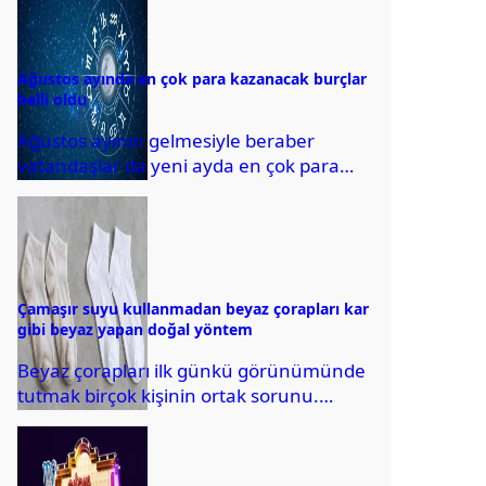
Ağustos ayında en çok para kazanacak burçlar
belli oldu
Ağustos ayının gelmesiyle beraber
vatandaşlar da yeni ayda en çok para
kazanacak burçları merak etmeye
başladı. Bu kapsamda,...
Çamaşır suyu kullanmadan beyaz çorapları kar
gibi beyaz yapan doğal yöntem
Beyaz çorapları ilk günkü görünümünde
tutmak birçok kişinin ortak sorunu.
Ancak bu inatçı lekelerden kurtulmanın
yolu, evde bulunan...