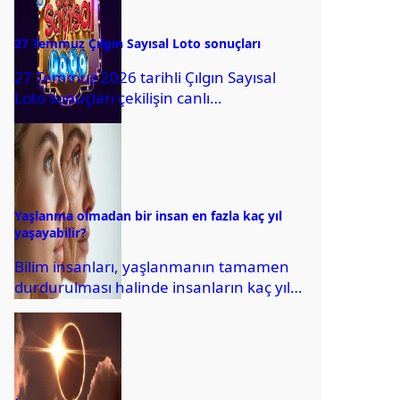
27 Temmuz Çılgın Sayısal Loto sonuçları
27 Temmuz 2026 tarihli Çılgın Sayısal
Loto sonuçları çekilişin canlı
yayınlanmasından sonra erişime açıldı.
Bu kapsamda kazanan numaralar...
Yaşlanma olmadan bir insan en fazla kaç yıl
yaşayabilir?
Bilim insanları, yaşlanmanın tamamen
durdurulması halinde insanların kaç yıl
yaşayabileceği konusundaki
araştırmanın sonuçlarını duyurdu.