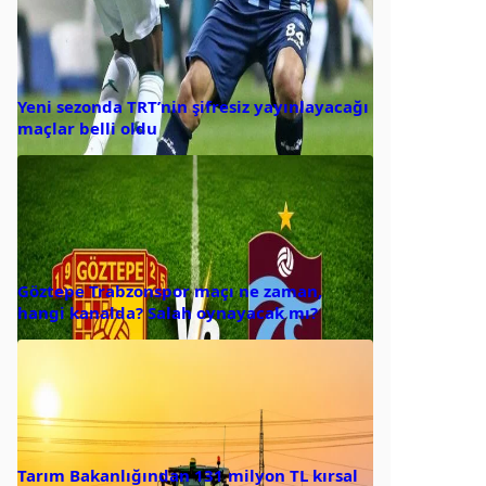
Yeni sezonda TRT’nin şifresiz yayınlayacağı
maçlar belli oldu
Göztepe Trabzonspor maçı ne zaman,
hangi kanalda? Salah oynayacak mı?
Tarım Bakanlığından 131 milyon TL kırsal