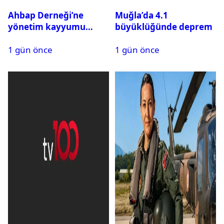
Ahbap Derneği’ne
Muğla’da 4.1
yönetim kayyumu
büyüklüğünde deprem
atandı: Kapatma davası
1 gün önce
1 gün önce
açıldı