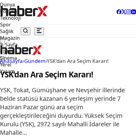
Dünya
Politika
Teknoloji
Spor
Sağlık
Magazin
3. Sayfa
Eğitim
Sinema
Anasayfa
›
Gündem
›
YSK’dan Ara Seçim Kararı!
Yerel
Yaşam
YSK’dan Ara Seçim Kararı!
YSK, Tokat, Gümüşhane ve Nevşehir illerinde
belde statüsü kazanan 6 yerleşim yerinde 7
Haziran Pazar günü ara seçim
gerçekleştirileceğini duyurdu. Yüksek Seçim
Kurulu (YSK), 2972 sayılı Mahalli İdareler ile
Mahalle…