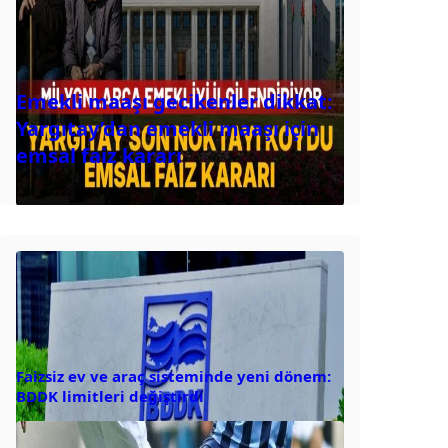
Emekli maaşı gecikenler dikkat:
Yargıtay’dan emekli maaşı için
emsal faiz kararı
Faizsiz ev ve araç sisteminde yeni dönem:
BDDK limitleri değiştirdi