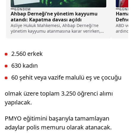
GÜNDEM
GÜNDE
Ahbap Derneği’ne yönetim kayyumu
Hamane
atandı: Kapatma davası açıldı
Defned
Asliye Hukuk Mahkemesi, Ahbap Derneği'ne
ABD ve İs
yönetim kayyumu atanmasına karar verirken,
ardından
İstanbul Cumhuriyet Başsavcılığı ise, derneğin
Ali Hama
kapatılması için Asliye Hukuk Mahkemesi'ne
törenin 
dava açtı.
öğrenild
2.560 erkek
630 kadın
60 şehit veya vazife malulü eş ve çocuğu
olmak üzere toplam 3.250 öğrenci alımı
yapılacak.
PMYO eğitimini başarıyla tamamlayan
adaylar polis memuru olarak atanacak.