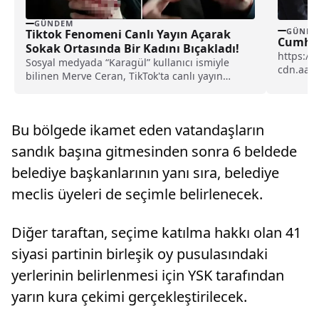
GÜNDEM
GÜNDE
Tiktok Fenomeni Canlı Yayın Açarak
Cumhur
Sokak Ortasında Bir Kadını Bıçakladı!
https://
Sosyal medyada “Karagül” kullanıcı ismiyle
cdn.aa.
bilinen Merve Ceran, TikTok'ta canlı yayın
Cumhurb
yaptığı esnada sokakta...
Cumhurba
Bu bölgede ikamet eden vatandaşların
sandık başına gitmesinden sonra 6 beldede
belediye başkanlarının yanı sıra, belediye
meclis üyeleri de seçimle belirlenecek.
Diğer taraftan, seçime katılma hakkı olan 41
siyasi partinin birleşik oy pusulasındaki
yerlerinin belirlenmesi için YSK tarafından
yarın kura çekimi gerçekleştirilecek.