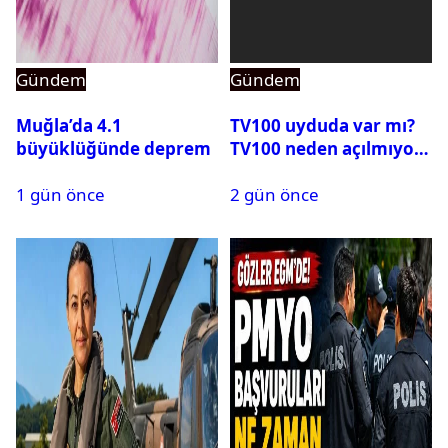
Gündem
Gündem
Muğla’da 4.1
TV100 uyduda var mı?
büyüklüğünde deprem
TV100 neden açılmıyor?
1 gün önce
2 gün önce