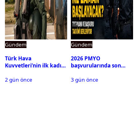
Gündem
Gündem
Türk Hava
2026 PMYO
Kuvvetleri’nin ilk kadın
başvurularında son
generali Özlem
durum ne?
2 gün önce
3 gün önce
Karapınar hakkında
dikkat çeken detay
ortaya çıktı