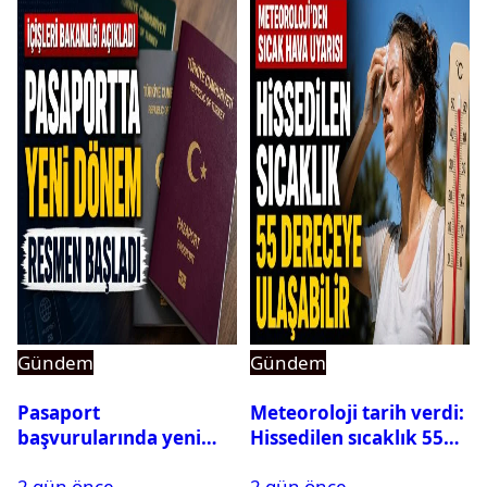
Gündem
Gündem
Pasaport
Meteoroloji tarih verdi:
başvurularında yeni
Hissedilen sıcaklık 55
dönem başladı
dereceye ulaşabilir
2 gün önce
2 gün önce