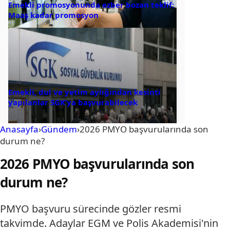
Emekli promosyonunda ezber bozan teklif:
Maaş kadar promosyon
Emekli, dul ve yetim aylığından kesinti
yapılanlar SGK’ya başvurabilecek
Anasayfa
›
Gündem
›
2026 PMYO başvurularında son
durum ne?
2026 PMYO başvurularında son
durum ne?
PMYO başvuru sürecinde gözler resmi
takvimde. Adaylar EGM ve Polis Akademisi'nin