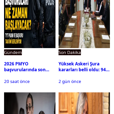
Gündem
Son Dakika
2026 PMYO
Yüksek Askeri Şura
başvurularında son
kararları belli oldu: 94
durum ne?
isim terfi etti
20 saat önce
2 gün önce