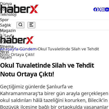
Dünya
Politika
Teknoloji
Spor
Sağlık
Magazin
3. Sayfa
Eğitim
Sinema
Anasayfa
›
Gündem
›
Okul Tuvaletinde Silah ve Tehdit
Yerel
Notu Ortaya Çıktı!
Yaşam
Okul Tuvaletinde Silah ve Tehdit
Notu Ortaya Çıktı!
Geçtiğimiz günlerde Şanlıurfa ve
Kahramanmaraş’ta birer gün arayla gerçekleşen
okul saldırıları hâlâ tazeliğini korurken, Bilecik’in
Bozüyük ilçesine bağlı bir ortaokulda yaşananlar