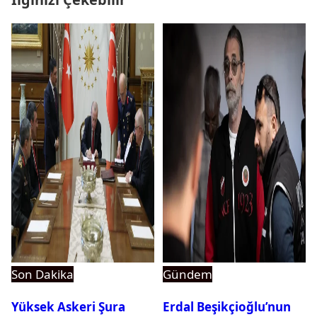
Son Dakika
Gündem
Yüksek Askeri Şura
Erdal Beşikçioğlu’nun