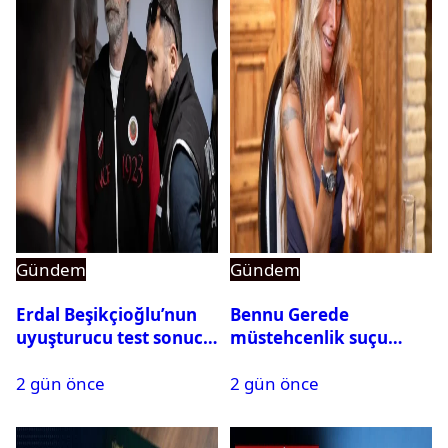
Gündem
Gündem
Erdal Beşikçioğlu’nun
Bennu Gerede
uyuşturucu test sonucu
müstehcenlik suçu
belli oldu
kapsamında gözaltına
2 gün önce
2 gün önce
alındı