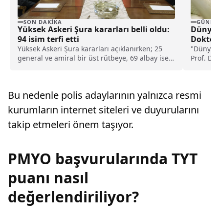
SON DAKIKA
GÜNDE
Yüksek Askeri Şura kararları belli oldu:
Dünya 
94 isim terfi etti
Doktorl
Yüksek Askeri Şura kararları açıklanırken; 25
"Dünya P
general ve amiral bir üst rütbeye, 69 albay ise
Prof. Dr
general ve amiralliğe yükseltildi. Böylece,
poliklinik
ordudaki 94 isim terfi almış oldu.
Bu nedenle polis adaylarının yalnızca resmi
kurumların internet siteleri ve duyurularını
takip etmeleri önem taşıyor.
PMYO başvurularında TYT
puanı nasıl
değerlendiriliyor?