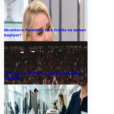
Ekranların fenomeni Esra Erol’da ne zaman
başlıyor?
Galatasaray Villarreal maç bilet fiyatları
açıklandı