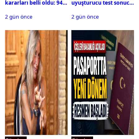
kararları belli oldu: 94
uyuşturucu test sonucu
isim terfi etti
belli oldu
2 gün önce
2 gün önce