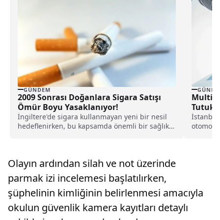
GÜNDEM
GÜNDE
2009 Sonrası Doğanlara Sigara Satışı
Multime
Ömür Boyu Yasaklanıyor!
Tutukl
İngiltere'de sigara kullanmayan yeni bir nesil
İstanbul
hedeflenirken, bu kapsamda önemli bir sağlık
otomobil
reformunun hayata...
çalışma b
Olayın ardından silah ve not üzerinde
parmak izi incelemesi başlatılırken,
şüphelinin kimliğinin belirlenmesi amacıyla
okulun güvenlik kamera kayıtları detaylı