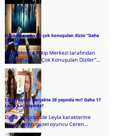
alan müzik grubu Athena, rektörle
çektirdiği fotoğraflar sebebiyle
öğrencilerin...
Haziran ayının en çok konuşulan dizisi ‘’Daha
17’’ oldu
MTM Medya Takip Merkezi tarafından
hazırlanan ‘’En Çok Konuşulan Diziler’’
araştırmasının Haziran ayı sonuçları belli
oldu. Buna göre,...
Ceren Ayruk gerçekte 28 yaşında mı? Daha 17
Leyla kaç yaşında?
Daha 17 dizisinde Leyla karakterine
hayat veren güzel oyuncu Ceren
Ayruk’un 23 yaşında olduğu sanılıyordu.