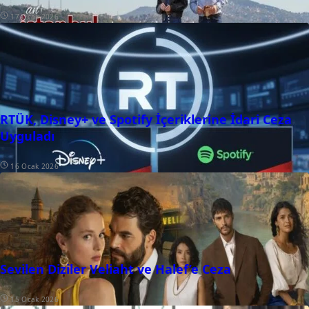
17 Ocak 2026
RTÜK, Disney+ ve Spotify İçeriklerine İdari Ceza
Uyguladı
16 Ocak 2026
Sevilen Diziler Veliaht ve Halef’e Ceza
15 Ocak 2026