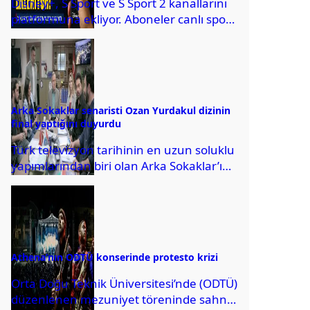
Disney+, S Sport ve S Sport 2 kanallarını
platformuna ekliyor. Aboneler canlı spor
yayınlarını ek ücret ödemeden
izleyebilecek.
Arka Sokaklar senaristi Ozan Yurdakul dizinin
final yaptığını duyurdu
Türk televizyon tarihinin en uzun soluklu
yapımlarından biri olan Arka Sokaklar’ın
senaristi Ozan Yurdakul, 20 sezon
boyunca ekranlarda...
Athena’nın ODTÜ konserinde protesto krizi
Orta Doğu Teknik Üniversitesi’nde (ODTÜ)
düzenlenen mezuniyet töreninde sahne