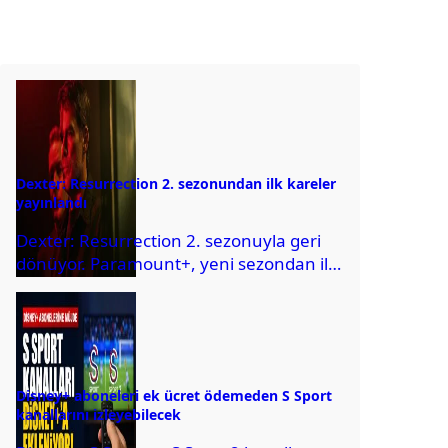
Dexter: Resurrection 2. sezonundan ilk kareler
yayınlandı
Dexter: Resurrection 2. sezonuyla geri
dönüyor. Paramount+, yeni sezondan ilk
görselleri paylaştı ve oyuncu kadrosunu
açıkladı.
Disney+ aboneleri ek ücret ödemeden S Sport
kanallarını izleyebilecek