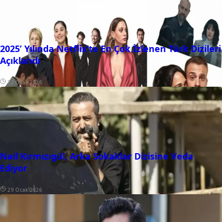
2025’ Yılında Netflix’te En Çok İzlenen Türk Dizileri
Açıklandı
29 Ocak 2026
Nail Kırmızıgül, Arka Sokaklar Dizisine Veda
Ediyor
29 Ocak 2026