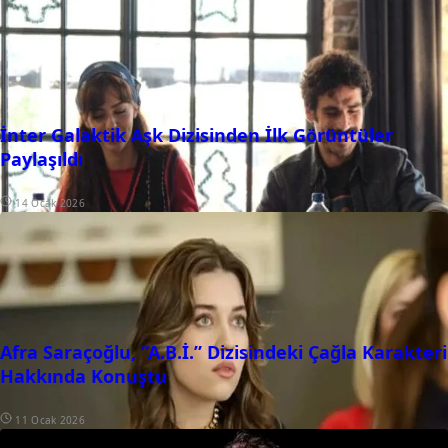
İnter Galaktik Aşk Dizisinden İlk Görüntüler
Paylaşıldı
14 Ocak 2026
Afra Saraçoğlu, “A.B.İ.” Dizisindeki Çağla Karakteri
Hakkında Konuştu
11 Ocak 2026