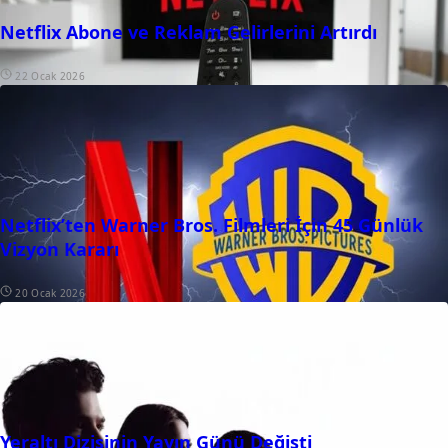
Netflix Abone ve Reklam Gelirlerini Artırdı
22 Ocak 2026
Netflix’ten Warner Bros. Filmleri İçin 45 Günlük
Vizyon Kararı
20 Ocak 2026
Yeraltı Dizisinin Yayın Günü Değişti