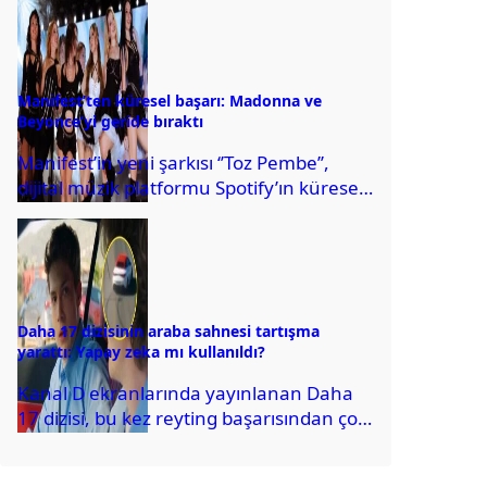
Ancak sosyal medyada...
Manifest’ten küresel başarı: Madonna ve
Beyonce’yi geride bıraktı
Manifest’in yeni şarkısı ‘’Toz Pembe’’,
dijital müzik platformu Spotify’ın küresel
sıralamasında zirveye yerleşerek
haftanın en fazla dinlenen şarkısı...
Daha 17 dizisinin araba sahnesi tartışma
yarattı: Yapay zeka mı kullanıldı?
Kanal D ekranlarında yayınlanan Daha
17 dizisi, bu kez reyting başarısından çok
teknik bir hatayla gündeme geldi.
Dizinin...