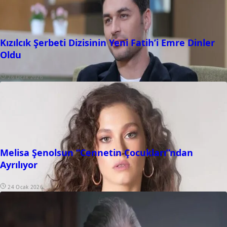
Kızılcık Şerbeti Dizisinin Yeni Fatih’i Emre Dinler
Oldu
26 Ocak 2026
Melisa Şenolsun “Cennetin Çocukları”ndan
Ayrılıyor
24 Ocak 2026