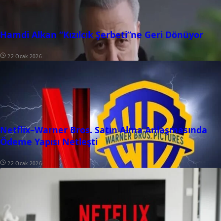
Hamdi Alkan “Kızılcık Şerbeti”ne Geri Dönüyor
22 Ocak 2026
Netflix–Warner Bros. Satın Alma Anlaşmasında
Ödeme Yapısı Netleşti
22 Ocak 2026