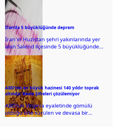
yıllarda beyinde hacim kaybına...
İran’da 5 büyüklüğünde deprem
İran'ın Huzistan şehri yakınlarında yer
alan Salend ilçesinde 5 büyüklüğünde
deprem oldu.
ABD’nin en büyük hazinesi 140 yıldır toprak
altında: Beale Şifreleri çözülemiyor
ABD’nin Virginia eyaletinde gömülü
olduğu öne sürülen ve devasa bir
hazineyi işaret ettiği sanılan üç şifreli
belge, 140...