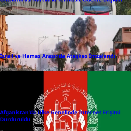
13 Ekim 2025
İsrail ve Hamas Arasında Ateşkes İmzalandı
09 Ekim 2025
Afganistan’da Ülke Genelinde İnternet Erişimi
Durduruldu