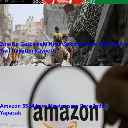
30 Eylül 2025
İsrail’in Gazze’deki Hava Saldırılarında Çok Sayıda
Sivil Hayatını Kaybetti
29 Eylül 2025
Amazon 35 Milyon Müşterisine Para İadesi
Yapacak
27 Eylül 2025