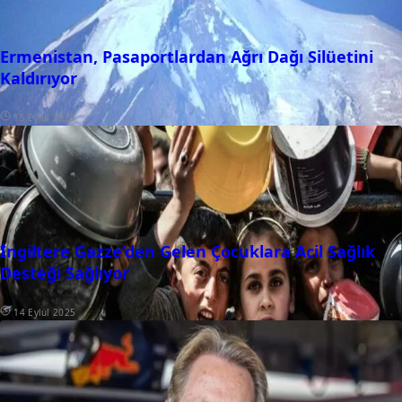
Ermenistan, Pasaportlardan Ağrı Dağı Silüetini
Kaldırıyor
15 Eylül 2025
İngiltere Gazze’den Gelen Çocuklara Acil Sağlık
Desteği Sağlıyor
14 Eylül 2025