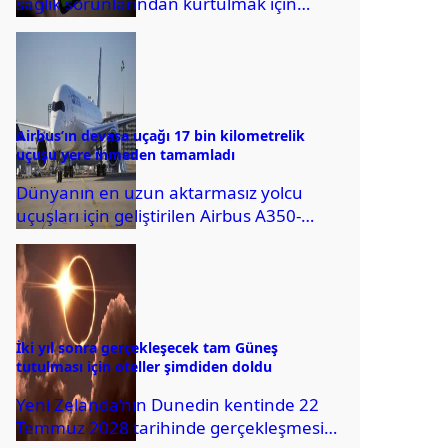
sağlık sorunlarından kurtulmak için
ChatGPT’ye başvurdu. Ancak yapay zeka
aracının yönlendirmeleri ile...
Airbus’ın devasa uçağı 17 bin kilometrelik
uçuşu yere inmeden tamamladı
Dünyanın en uzun aktarmasız yolcu
uçuşları için geliştirilen Airbus A350-
1000ULR, Fransa’dan Avustralya’ya
kadar kesintisiz gerçekleştirdiği uçuşunu
başarıyla sonlandırdı....
İki yıl sonra gerçekleşecek tam Güneş
tutulması için oteller şimdiden doldu
Yeni Zelanda’nın Dunedin kentinde 22
Temmuz 2028 tarihinde gerçekleşmesi