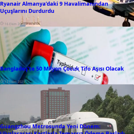
Ryanair Almanya’daki 9 Havalimanından
Uçuşlarını Durdurdu
16 Ekim 2025
Bangladeş’te 50 Milyon Çocuk Tifo Aşısı Olacak
13 Ekim 2025
Guangzhou Metrosunda Yeni Dönem:
Uluslararası Kartlarla Temassız Ödeme Başladı