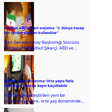
beklenen tam Güneş tutulmasını canlı
olarak izlemek isteyen kişiler,...
İran’dan ABD’ye sert suçlama: ‘’3. Dünya Savaşı
için ayrılan silahları kullandılar’’
İran Genelkurmay Başkanlığı Sözcüsü
Tuğgeneral Ebulfazl Şikarçi, ABD ve
İsrail’in 2025 yılında yaşanan
çatışmalarda en gelişmiş silah
sistemlerini...
Dikkat çeken araştırma: Orta yaşta fazla
televizyon izlemek beyni küçültebilir
ABD’de gerçekleştirilen yeni bir
araştırmaya göre, orta yaş döneminde
çok fazla televizyon izlemek, ilerleyen