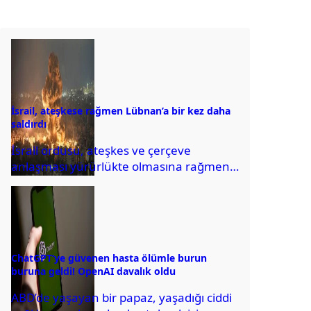
İsrail, ateşkese rağmen Lübnan’a bir kez daha
saldırdı
İsrail ordusu, ateşkes ve çerçeve
anlaşması yürürlükte olmasına rağmen
Lübnan’ın güneydeki bazı bölgelerine
topçu atışları düzenledi. Saldırılar
sonrası...
ChatGPT’ye güvenen hasta ölümle burun
buruna geldi! OpenAI davalık oldu
ABD’de yaşayan bir papaz, yaşadığı ciddi