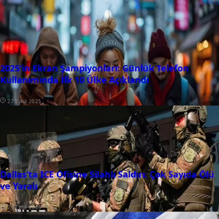
2025’in Ekran Şampiyonları: Günlük Telefon
Kullanımında İlk 10 Ülke Açıklandı
27 Eylül 2025
Dallas’ta ICE Ofisine Silahlı Saldırı: Çok Sayıda Ölü
ve Yaralı
24 Eylül 2025