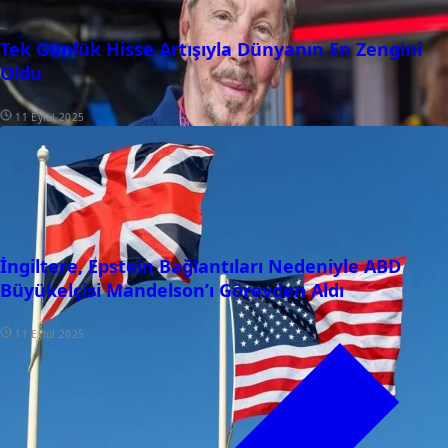
Tek Günlük Hisse Artışıyla Dünyanın En Zengini
Oldu
11 Eylül 2025
İngiltere, Epstein Bağlantıları Nedeniyle ABD
Büyükelçisi Mandelson’ı Görevden Aldı
11 Eylül 2025