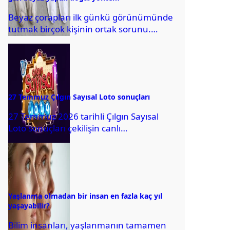
Beyaz çorapları ilk günkü görünümünde
tutmak birçok kişinin ortak sorunu.
Ancak bu inatçı lekelerden kurtulmanın
yolu, evde bulunan...
27 Temmuz Çılgın Sayısal Loto sonuçları
27 Temmuz 2026 tarihli Çılgın Sayısal
Loto sonuçları çekilişin canlı
yayınlanmasından sonra erişime açıldı.
Bu kapsamda kazanan numaralar...
Yaşlanma olmadan bir insan en fazla kaç yıl
yaşayabilir?
Bilim insanları, yaşlanmanın tamamen