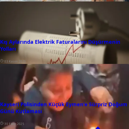
Kış Aylarında Elektrik Faturalarını Düşürmenin
Yolları
03 Kasım 2025
Kayseri Polisinden Küçük Eymen’e Sürpriz Doğum
Günü Kutlaması
30 Ekim 2025