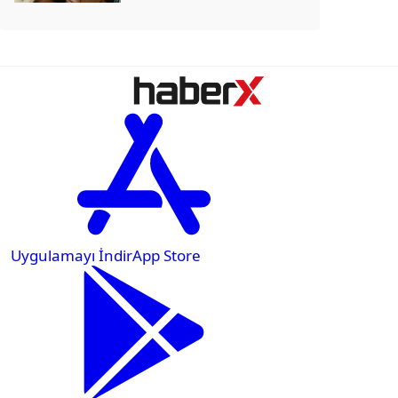
Göstergeleri’ni yayımladı. Verilere göre
lisans mezunlarının kayıtlı istihdam
oranı...
Uygulamayı İndir
App Store