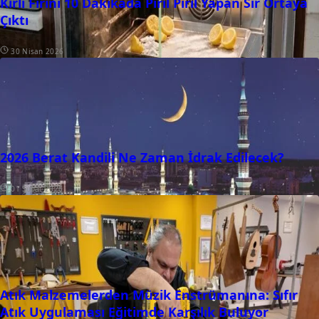
Kirli Fırını 10 Dakikada Pırıl Pırıl Yapan Sır Ortaya
Çıktı
30 Nisan 2026
2026 Berat Kandili Ne Zaman İdrak Edilecek?
01 Şubat 2026
Atık Malzemelerden Müzik Enstrümanına: Sıfır
Atık Uygulaması Eğitimde Karşılık Buluyor