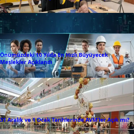
24 Ocak 2026
Önümüzdeki 10 Yılda En Hızlı Büyüyecek
Meslekler Açıklandı
05 Ocak 2026
31 Aralık ve 1 Ocak Tarihlerinde AVM’ler Açık mı?
30 Aralık 2025