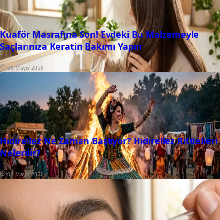
Kuaför Masrafına Son! Evdeki Bu Malzemeyle
Saçlarınıza Keratin Bakımı Yapın
05 Mayıs 2026
Hıdırellez Ne Zaman Başlıyor? Hıdırellez Ritüelleri
Nelerdir?
04 Mayıs 2026