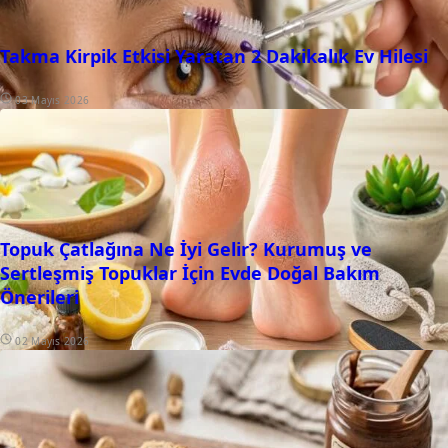
Takma Kirpik Etkisi Yaratan 2 Dakikalık Ev Hilesi
03 Mayıs 2026
Topuk Çatlağına Ne İyi Gelir? Kurumuş ve
Sertleşmiş Topuklar İçin Evde Doğal Bakım
Önerileri
02 Mayıs 2026