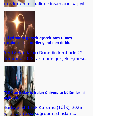
durdurulması halinde insanların kaç yıl
yaşayabileceği konusundaki
araştırmanın sonuçlarını duyurdu.
İki yıl sonra gerçekleşecek tam Güneş
tutulması için oteller şimdiden doldu
Yeni Zelanda’nın Dunedin kentinde 22
Temmuz 2028 tarihinde gerçekleşmesi
beklenen tam Güneş tutulmasını canlı
olarak izlemek isteyen kişiler,...
TÜİK en kolay iş bulan üniversite bölümlerini
açıkladı
Türkiye İstatistik Kurumu (TÜİK), 2025
yılına ait Yükseköğretim İstihdam