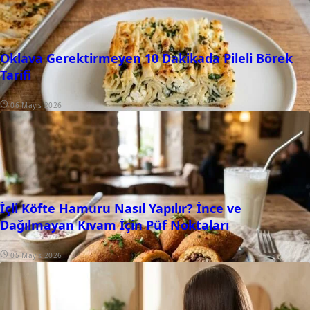
Oklava Gerektirmeyen 10 Dakikada Pileli Börek
Tarifi
06 Mayıs 2026
İçli Köfte Hamuru Nasıl Yapılır? İnce ve
Dağılmayan Kıvam İçin Püf Noktaları
05 Mayıs 2026