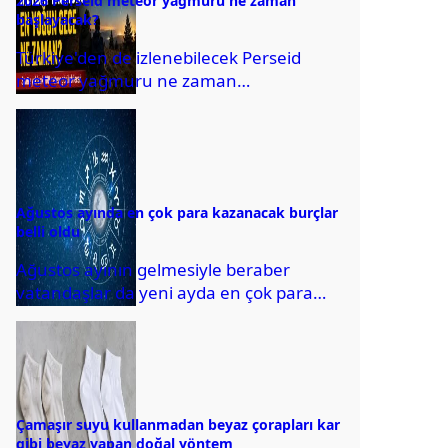
2026 Perseid meteor yağmuru ne zaman
başlayacak?
Türkiye'den de izlenebilecek Perseid
meteor yağmuru ne zaman
gerçekleşecek? En iyi hangi bölgelerden
izlenebilecek?
Ağustos ayında en çok para kazanacak burçlar
belli oldu
Ağustos ayının gelmesiyle beraber
vatandaşlar da yeni ayda en çok para
kazanacak burçları merak etmeye
başladı. Bu kapsamda,...
Çamaşır suyu kullanmadan beyaz çorapları kar
gibi beyaz yapan doğal yöntem