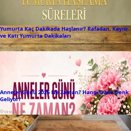
Yumurta Kaç Dakikada Haşlanır? Rafadan, Kayısı
ve Katı Yumurta Dakikaları
09 Mayıs 2026
Anneler Günü 2026 Ne Zaman? Hangi Güne Denk
Geliyor?
08 Mayıs 2026