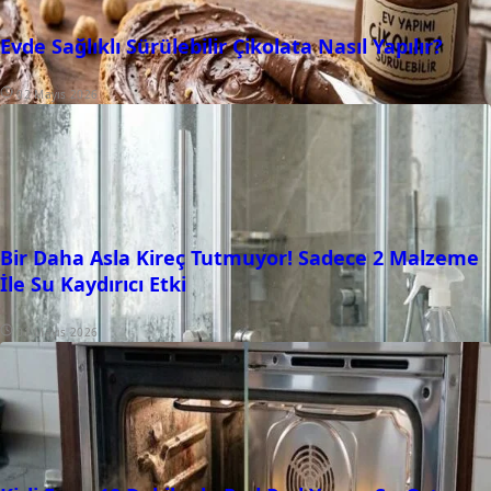
Evde Sağlıklı Sürülebilir Çikolata Nasıl Yapılır?
02 Mayıs 2026
Bir Daha Asla Kireç Tutmuyor! Sadece 2 Malzeme
İle Su Kaydırıcı Etki
01 Mayıs 2026