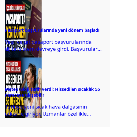
müstehcenlik suçundan soruşturma
başlatılmıştı. Gerede'nin gözaltına
alındığı...
Pasaport başvurularında yeni dönem başladı
Yeşil ve gri pasaport başvurularında
dijital sistem devreye girdi. Başvurular
artık elektronik imza ile yürütülecek.
Meteoroloji tarih verdi: Hissedilen sıcaklık 55
dereceye ulaşabilir
Türkiye yeni sıcak hava dalgasının
etkisine giriyor. Uzmanlar özellikle
perşembe ve cuma günü için yüksek
sıcaklık uyarısında bulundu.