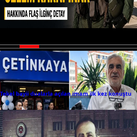
TV100 uyduda var mı? TV100 neden açılmıyor?
Tekel bayii dualarla açılan imam ilk kez konuştu
19 Temmuz 2026