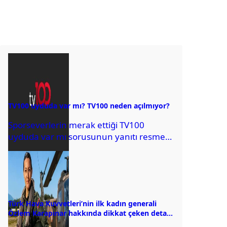
TV100 uyduda var mı? TV100 neden açılmıyor?
Sporseverlerin merak ettiği TV100
uyduda var mı sorusunun yanıtı resmen
açıklandı. Peki, sinyal sorunu yaşayanlar
ne yapacak? İşte...
Türk Hava Kuvvetleri’nin ilk kadın generali
Özlem Karapınar hakkında dikkat çeken detay
ortaya çıktı