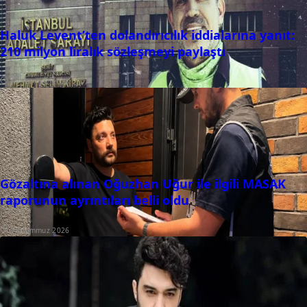
Haluk Levent’ten dolandırıcılık iddialarına yanıt:
210 milyon liralık sözleşmeyi paylaştı
19 Temmuz 2026
Gözaltına alınan Oğuzhan Uğur ile ilgili MASAK
raporunun ayrıntıları belli oldu
19 Temmuz 2026