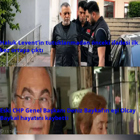
Haluk Levent’in tutuklanmadan önceki ifadesi ilk
kez ortaya çıktı
16 Temmuz 2026
Eski CHP Genel Başkanı Deniz Baykal’ın eşi Olcay
Baykal hayatını kaybetti
15 Temmuz 2026