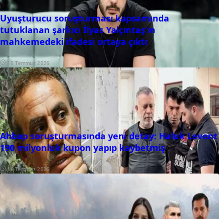
Uyuşturucu soruşturması kapsamında
tutuklanan şarkıcı İlyas Yalçıntaş’ın
mahkemedeki ifadesi ortaya çıktı
19 Temmuz 2026
Ahbap soruşturmasında yeni detay: Haluk Levent
190 milyonluk kupon yapıp kaybetmiş
18 Temmuz 2026