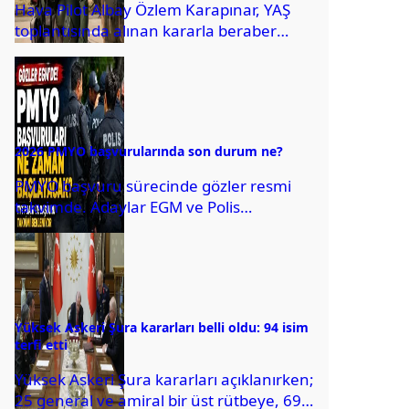
Hava Pilot Albay Özlem Karapınar, YAŞ
toplantısında alınan kararla beraber
tuğgeneral rütbesine terfi edilmiş ve
böylece, Türk Hava...
2026 PMYO başvurularında son durum ne?
PMYO başvuru sürecinde gözler resmi
takvimde. Adaylar EGM ve Polis
Akademisi'nin resmi duyurusunu
bekliyor.
Yüksek Askeri Şura kararları belli oldu: 94 isim
terfi etti
Yüksek Askeri Şura kararları açıklanırken;
25 general ve amiral bir üst rütbeye, 69