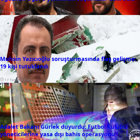
17 Temmuz 2026
Muhsin Yazıcıoğlu soruşturmasında flaş gelişme:
19 kişi tutuklandı
17 Temmuz 2026
Adalet Bakanı Gürlek duyurdu: Futbol kulübü
yöneticilerine yasa dışı bahis operasyonu