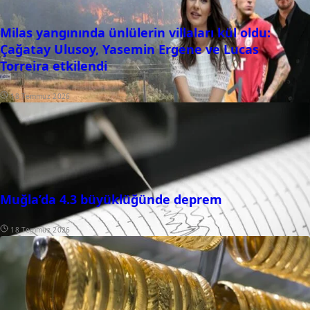
Milas yangınında ünlülerin villaları kül oldu:
Çağatay Ulusoy, Yasemin Ergene ve Lucas
Torreira etkilendi
18 Temmuz 2026
Muğla’da 4.3 büyüklüğünde deprem
18 Temmuz 2026