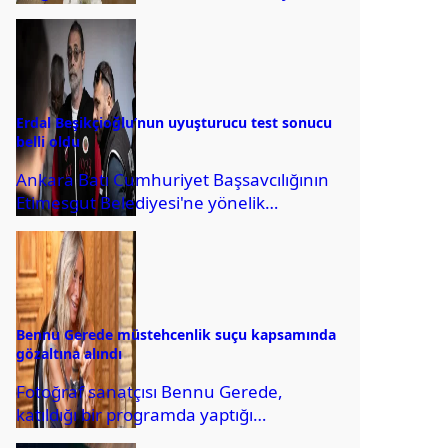
albay ise general ve amiralliğe...
Erdal Beşikçioğlu’nun uyuşturucu test sonucu
belli oldu
Ankara Batı Cumhuriyet Başsavcılığının
Etimesgut Belediyesi'ne yönelik
yürüttüğü soruşturma doğrultusunda
hakkındaki ihbarlar üzerinde kan, idrar
ve saç örnekleri...
Bennu Gerede müstehcenlik suçu kapsamında
gözaltına alındı
Fotoğraf sanatçısı Bennu Gerede,
katıldığı bir programda yaptığı
açıklamalar nedeniyle hakkında