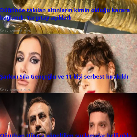
Düğünde takılan altınların kimin olduğu karara
bağlandı: Yargıtay açıkladı
17 Temmuz 2026
Şarkıcı Sıla Gençoğlu ve 11 kişi serbest bırakıldı
17 Temmuz 2026
Oğuzhan Uğur’a yöneltilen suçlamalar belli oldu